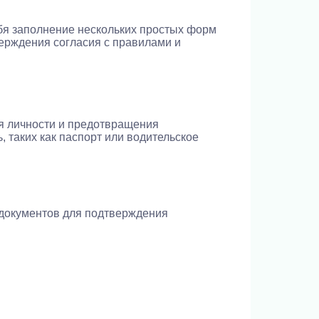
ебя заполнение нескольких простых форм
ерждения согласия с правилами и
я личности и предотвращения
 таких как паспорт или водительское
 документов для подтверждения