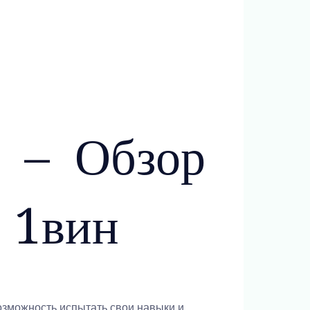
 – Обзор
 1вин
озможность испытать свои навыки и