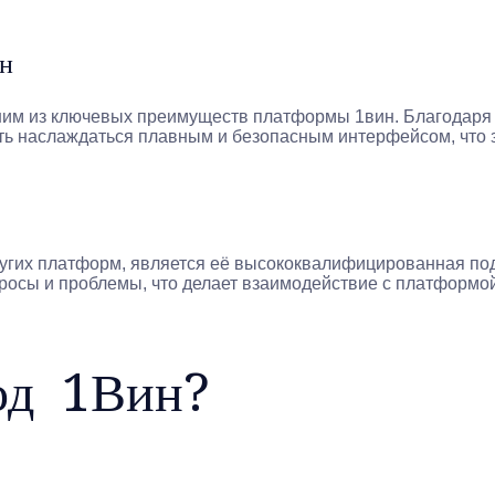
н
ним из ключевых преимуществ платформы 1вин. Благодаря
ь наслаждаться плавным и безопасным интерфейсом, что 
ругих платформ, является её высококвалифицированная по
просы и проблемы, что делает взаимодействие с платформ
од 1Вин?