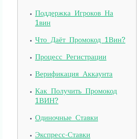
Поддержка Игроков На
1вин
Что Даёт Промокод 1Вин?
Процесс Регистрации
Верификация Аккаунта
Как Получить Промокод
1ВИН?
Одиночные Ставки
Экспресс-Ставки