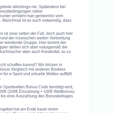
gebote allerdings nie. Spätestens bei
Bonusbedingungen näher
arunter versteht man gemeinhin vom
en. Manchmal ist es auch notwendig, dass
ist zwar selten der Fall, doch auch hier
rund der inzwischen weiten Verbreitung
iner werdende Gruppe. Hier kommt der
pper stellen sich aber naturgemäß die
uchmacher aber auch Kreativität, so zu
cht schaffen kannst? Wir blicken in
Bonus Vergleich mit anderen Bookies
r e-Sport und virtuelle Wetten auffällt.
.
n Sportwetten Bonus Code benötigt wird,
200€ (100€ Einzahlung + 100€ Wettbonus).
 bis eine Auszahlung des Bonusbetrages
n Angebot hat am Ende kaum einen