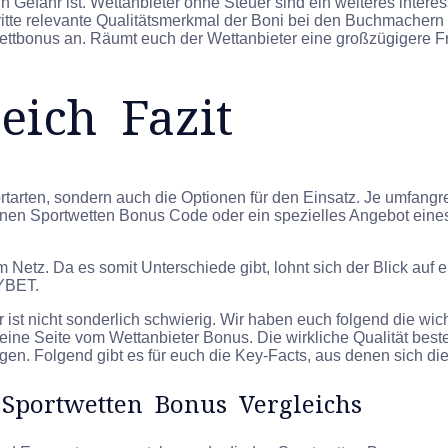
n Gefahr ist. Wettanbieter ohne Steuer sind ein weiteres inter
dritte relevante Qualitätsmerkmal der Boni bei den Buchmachern
Wettbonus an. Räumt euch der Wettanbieter eine großzügigere Fr
eich Fazit
ortarten, sondern auch die Optionen für den Einsatz. Je umfangr
keinen Sportwetten Bonus Code oder ein spezielles Angebot eine
m Netz. Da es somit Unterschiede gibt, lohnt sich der Blick au
PYBET.
st nicht sonderlich schwierig. Wir haben euch folgend die wich
ne Seite vom Wettanbieter Bonus. Die wirkliche Qualität bes
. Folgend gibt es für euch die Key-Facts, aus denen sich die 
 Sportwetten Bonus Vergleichs