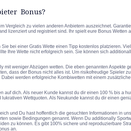
ieter Bonus?
im Vergleich zu vielen anderen Anbietern auszeichnet. Garantie
nd lizenziert und registriert sind. Ihr spielt eure Bonus Wetten
e bei einer Gratis Wette einen Tipp kostenlos platzieren. Vie
te Ihre Wette nicht erfolgreich sein. Sie können sich additiona
ly mit weniger Abzügen wetten. Die eben genannten Aspekte gel
n, dass der Bonus nicht alles ist. Um risikofreudige Spieler z
. Dabei werden erfolgreiche Kombiwetten mit einem zusätzliche
ten auf dich. Als neuer Kunde kannst du dir einen 100 % bis a
lukrativen Wettquoten. Als Neukunde kannst du dir einen genia
leich und Du hast hoffentlich die gesuchten Informationen in u
e Arten sowie Bedingungen genannt. Wenn Du additionally Sport
iden zu können. Es gibt 100% sichere und reproduzierbare Str
onus an.