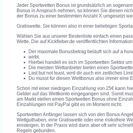
Jeder Sportwetten Bonus ist grundsätzlich an sogenan
Bonus in Anspruch nehmen, so können Sie diesen nicht
der Bonus zu einer bestimmten Anzahl X umgesetzt we
Gratiswette. Sie können also in einer beliebigen Sporta
Wählen Sie aus unserer Bestenliste einfach einen pass
Wette. Die auf Kickfieber.de veröffentlichten Information
Der maximale Bonusbetrag beläuft sich auf a hu
wirbt.
Hierbei handelt es sich im Sportwetten Sektor u
Die meisten Wettanbieter bieten einen Sportwet
Last but not least, wird dir auch ein zeitliches L
Du musst für diesen Wettbonus also immer eine E
Schon mit einer niedrigen Einzahlung von 25€ kann hie
Gelder auf das Wettkonto eingegangen sind. Somit mus
am Markt stellen einen Sportwetten Bonus ohne Einzahlu
Einzahlungen mit PayPal gibt es im Moment nicht.
Sportwetten Anfänger lassen sich von den Bonus Angebo
Wettguthaben, eine Gratiswette oder eine risikofreie W
einsteigen. In der Praxis wird dann aber oft sehr schne
Regeln gebunden.