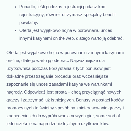
Ponadto, jeśli podczas rejestracji podasz kod
rejestracyjny, również otrzymasz specjalny benefit
powitalny.
Oferta jest wyjątkowo hojna w porównaniu unces
innymi kasynami on the web, dlatego warto ją odebrać.
Oferta jest wyjątkowo hojna w porównaniu z innymi kasynami
on-line, dlatego warto ją odebrać. Najważniejsze dla
użytkownika podczas korzystania z tych bonusów jest
dokładne przestrzeganie procedur oraz wcześniejsze
zapoznanie się unces zasadami kasyna we warunkami
nagrody. Odpowiedź jest prosta – chcą przyciągnąć nowych
graczy i zatrzymać już istniejących. Bonusy w postaci kodów
promocyjnych to świetny sposób na zainteresowanie graczy i
zachęcenie ich do wypróbowania nowych gier, some sort of
jednocześnie na nagrodzenie lojalnych użytkowników.