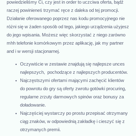
powiedzieliśmy Ci, czy jest in order to uczciwa oferta, bądź
raczej powinieneś trzymać ręce z daleka od tej promocji.
Działanie oferowanego poprzez nas kodu promocyjnego nie
różni się w żaden sposób od tego, jakiego urządzenia użyjesz
do jego wpisania. Możesz więc skorzystać z niego zarówno
mhh telefonie komórkowym przez aplikację, jak my partner
and i w wersji stacjonarnej.
Oczywiście w zestawie znajdują się najlepsze unces
najlepszych, pochodzące z najlepszych producentów.
Najczęstszymi ofertami mającymi zachęcić klientów
do powrotu do gry są oferty zwrotu gotówki procuring,
regularne zrzuty darmowych spinów oraz bonusy za
doładowanie.
Najczęściej wystarczy po prostu przepisać otrzymany
ciąg znaków, w odpowiednią zakładkę i cieszyć się z
otrzymanych premii.