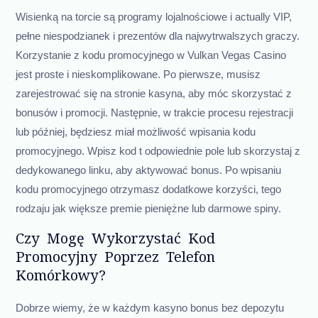
Wisienką na torcie są programy lojalnościowe i actually VIP,
pełne niespodzianek i prezentów dla najwytrwalszych graczy.
Korzystanie z kodu promocyjnego w Vulkan Vegas Casino
jest proste i nieskomplikowane. Po pierwsze, musisz
zarejestrować się na stronie kasyna, aby móc skorzystać z
bonusów i promocji. Następnie, w trakcie procesu rejestracji
lub później, będziesz miał możliwość wpisania kodu
promocyjnego. Wpisz kod t odpowiednie pole lub skorzystaj z
dedykowanego linku, aby aktywować bonus. Po wpisaniu
kodu promocyjnego otrzymasz dodatkowe korzyści, tego
rodzaju jak większe premie pieniężne lub darmowe spiny.
Czy Mogę Wykorzystać Kod
Promocyjny Poprzez Telefon
Komórkowy?
Dobrze wiemy, że w każdym kasyno bonus bez depozytu