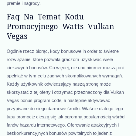
premie i nagrody.
Faq Na Temat Kodu
Promocyjnego Watts Vulkan
Vegas
Ogólnie rzecz biorąc, kody bonusowe in order to świetne
rozwiązanie, które pozwala graczom uzyskiwać wiele
ciekawych bonusów. Co więcej, nie und nimmer muszą oni
spełniać w tym celu żadnych skomplikowanych wymagań.
Każdy użytkownik odwiedzający naszą stronę może
skorzystać z tej oferty i otrzymać przeznaczony dla Vulkan
Vegas bonus program code, a następnie aktywować
przypisane do niego darmowe środki. Właśnie dlatego tego
typu promocje cieszą się tak ogromną popularnością wśród
fanów hazardu internetowego. Oferowanie atrakcyjnych i
bezkonkurencyjnych bonusów powitalnych to jeden z