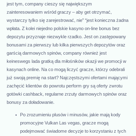
jest tym, company cieszy się największym
zainteresowaniem wśród graczy – aby get otrzymać,
wystarczy tylko się zarejestrować, nie” “jest konieczna żadna
wpłata. Z kolei niejedno polskie kasyno on-line bonus bez
depozytu przyznaje niezwykle rzadko. Jest on zastępowany
bonusami za pierwszy lub kilka pierwszych depozytów oraz
garścią darmowych spinów, company również jest
keineswegs lada gratką dla miłośników okazji we promocji w
kasynach online. Na co mogą liczyć gracze, którzy odebrali
już swoją premię na start? Najczęstszymi ofertami mającymi
zachęcić klientów do powrotu perform gry są oferty zwrotu
gotówki cashback, regularne zrzuty darmowych spinów oraz
bonusy za doładowanie.
Po zrozumieniu plusów i minusów, jakie mają kody
promocyjne Vulkan Las vegas, gracze mogą
podejmować świadome decyzje to korzystaniu z tych