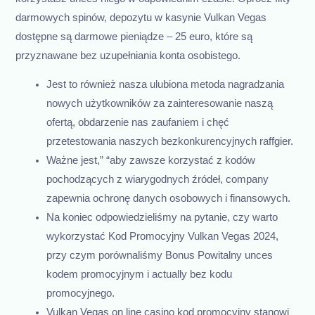
darmowych spinów, depozytu w kasynie Vulkan Vegas
dostępne są darmowe pieniądze – 25 euro, które są
przyznawane bez uzupełniania konta osobistego.
Jest to również nasza ulubiona metoda nagradzania
nowych użytkowników za zainteresowanie naszą
ofertą, obdarzenie nas zaufaniem i chęć
przetestowania naszych bezkonkurencyjnych raffgier.
Ważne jest,” “aby zawsze korzystać z kodów
pochodzących z wiarygodnych źródeł, company
zapewnia ochronę danych osobowych i finansowych.
Na koniec odpowiedzieliśmy na pytanie, czy warto
wykorzystać Kod Promocyjny Vulkan Vegas 2024,
przy czym porównaliśmy Bonus Powitalny unces
kodem promocyjnym i actually bez kodu
promocyjnego.
Vulkan Vegas on line casino kod promocyjny stanowi