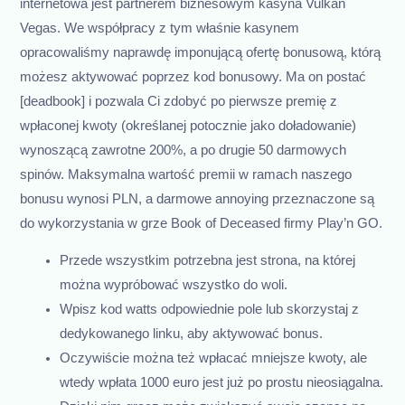
internetowa jest partnerem biznesowym kasyna Vulkan
Vegas. We współpracy z tym właśnie kasynem
opracowaliśmy naprawdę imponującą ofertę bonusową, którą
możesz aktywować poprzez kod bonusowy. Ma on postać
[deadbook] i pozwala Ci zdobyć po pierwsze premię z
wpłaconej kwoty (określanej potocznie jako doładowanie)
wynoszącą zawrotne 200%, a po drugie 50 darmowych
spinów. Maksymalna wartość premii w ramach naszego
bonusu wynosi PLN, a darmowe annoying przeznaczone są
do wykorzystania w grze Book of Deceased firmy Play’n GO.
Przede wszystkim potrzebna jest strona, na której
można wypróbować wszystko do woli.
Wpisz kod watts odpowiednie pole lub skorzystaj z
dedykowanego linku, aby aktywować bonus.
Oczywiście można też wpłacać mniejsze kwoty, ale
wtedy wpłata 1000 euro jest już po prostu nieosiągalna.