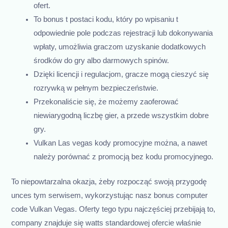
ofert.
To bonus t postaci kodu, który po wpisaniu t
odpowiednie pole podczas rejestracji lub dokonywania
wpłaty, umożliwia graczom uzyskanie dodatkowych
środków do gry albo darmowych spinów.
Dzięki licencji i regulacjom, gracze mogą cieszyć się
rozrywką w pełnym bezpieczeństwie.
Przekonaliście się, że możemy zaoferować
niewiarygodną liczbę gier, a przede wszystkim dobre
gry.
Vulkan Las vegas kody promocyjne można, a nawet
należy porównać z promocją bez kodu promocyjnego.
To niepowtarzalna okazja, żeby rozpocząć swoją przygodę
unces tym serwisem, wykorzystując nasz bonus computer
code Vulkan Vegas. Oferty tego typu najczęściej przebijają to,
company znajduje się watts standardowej ofercie właśnie