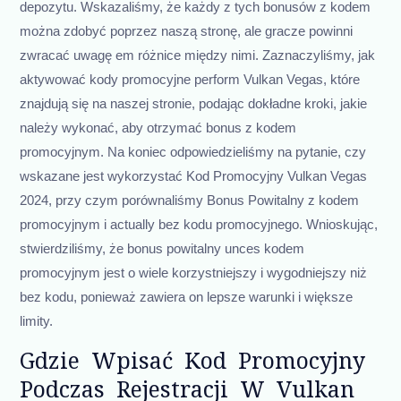
depozytu. Wskazaliśmy, że każdy z tych bonusów z kodem
można zdobyć poprzez naszą stronę, ale gracze powinni
zwracać uwagę em różnice między nimi. Zaznaczyliśmy, jak
aktywować kody promocyjne perform Vulkan Vegas, które
znajdują się na naszej stronie, podając dokładne kroki, jakie
należy wykonać, aby otrzymać bonus z kodem
promocyjnym. Na koniec odpowiedzieliśmy na pytanie, czy
wskazane jest wykorzystać Kod Promocyjny Vulkan Vegas
2024, przy czym porównaliśmy Bonus Powitalny z kodem
promocyjnym i actually bez kodu promocyjnego. Wnioskując,
stwierdziliśmy, że bonus powitalny unces kodem
promocyjnym jest o wiele korzystniejszy i wygodniejszy niż
bez kodu, ponieważ zawiera on lepsze warunki i większe
limity.
Gdzie Wpisać Kod Promocyjny
Podczas Rejestracji W Vulkan