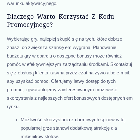
warunku aktywacyjnego.
Dlaczego Warto Korzystać Z Kodu
Promocyjnego?
Wybierając gry, najlepiej skupić się na tych, które dobrze
znasz, co zwiększa szansę em wygraną. Planowanie
budżetu gry w oparciu o dostępne bonusy może również
pomóc w efektywniejszym zarządzaniu środkami. Skontaktuj
się z obsługą klienta kasyna przez czat na żywo albo e-mail,
aby uzyskać pomoc. Oferujemy łatwy dostęp do tych
promocji i gwarantujemy zainteresowanym możliwość
skorzystania z najlepszych ofert bonusowych dostępnych em
rynku.
Możliwość skorzystania z darmowych spinów w tej
popularnej grze stanowi dodatkową atrakcję dla
miłośników slotów.