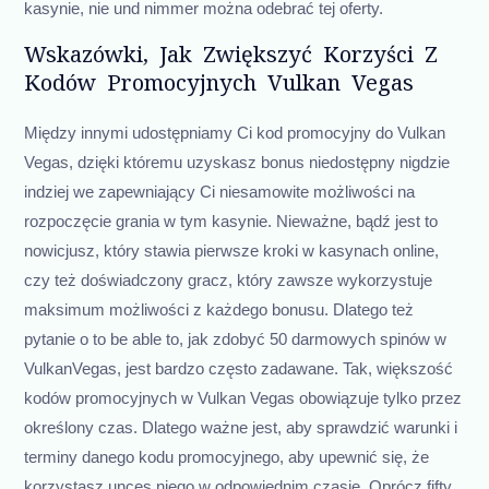
kasynie, nie und nimmer można odebrać tej oferty.
Wskazówki, Jak Zwiększyć Korzyści Z
Kodów Promocyjnych Vulkan Vegas
Między innymi udostępniamy Ci kod promocyjny do Vulkan
Vegas, dzięki któremu uzyskasz bonus niedostępny nigdzie
indziej we zapewniający Ci niesamowite możliwości na
rozpoczęcie grania w tym kasynie. Nieważne, bądź jest to
nowicjusz, który stawia pierwsze kroki w kasynach online,
czy też doświadczony gracz, który zawsze wykorzystuje
maksimum możliwości z każdego bonusu. Dlatego też
pytanie o to be able to, jak zdobyć 50 darmowych spinów w
VulkanVegas, jest bardzo często zadawane. Tak, większość
kodów promocyjnych w Vulkan Vegas obowiązuje tylko przez
określony czas. Dlatego ważne jest, aby sprawdzić warunki i
terminy danego kodu promocyjnego, aby upewnić się, że
korzystasz unces niego w odpowiednim czasie. Oprócz fifty