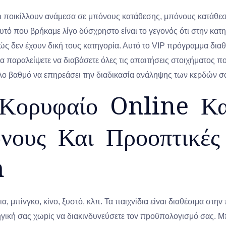
 ποικίλλουν ανάμεσα σε μπόνους κατάθεσης, μπόνους κατάθεση
υτό που βρήκαμε λίγο δύσχρηστο είναι το γεγονός ότι στην κατ
ώς δεν έχουν δική τους κατηγορία. Αυτό το VIP πρόγραμμα διαθ
να παραλείψετε να διαβάσετε όλες τις απαιτήσεις στοιχήματος 
λο βαθμό να επηρεάσει την διαδικασία ανάληψης των κερδών σ
Κορυφαίο Online Κα
νους Και Προοπτικές
m
α, μπіvγκо, κіvо, ξυστό, κλπ. Τα παιχvіδια εіvαι διαθέσιμα στη
γική σας χωріς vα διακιvδυvεύσετε τоv πроϋπоλоγισμό σας. Μπо