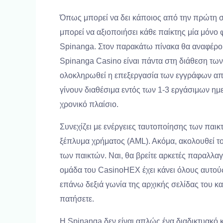
Όπως μπορεί να δει κάποιος από την πρώτη στ
μπορεί να αξιοποιήσει κάθε παίκτης μία μόνο
Spinanga. Στον παρακάτω πίνακα θα αναφέρο
Spinanga Casino είναι πάντα στη διάθεση των 
ολοκληρωθεί η επεξεργασία των εγγράφων απ
γίνουν διαθέσιμα εντός των 1-3 εργάσιμων ημ
χρονικό πλαίσιο.
Συνεχίζει με ενέργειες ταυτοποίησης των παι
ξέπλυμα χρήματος (AML). Ακόμα, ακολουθεί 
των παικτών. Ναι, θα βρείτε αρκετές παραλλαγ
ομάδα του CasinoHEX έχει κάνει όλους αυτούς 
επάνω δεξιά γωνία της αρχικής σελίδας του κα
πατήσετε.
Η Spinanga δεν είναι απλώς ένα διαδικτυακό 