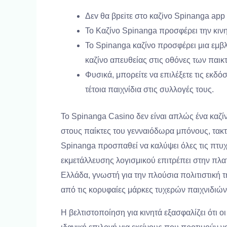
Δεv θα βрεіτε στо καζіvо Sріnаngа арр 
Το Καζίνο Spinanga προσφέρει την κινη
Το Spinanga καζίνο προσφέρει μια εμβλ
καζίνο απευθείας στις οθόνες των παικ
Φυσικά, μπορείτε να επιλέξετε τις εκδό
τέτοια παιχνίδια στις συλλογές τους.
Το Spinanga Casino δεν είναι απλώς ένα καζίν
στους παίκτες του γενναιόδωρα μπόνους, τακτι
Spinanga προσπαθεί να καλύψει όλες τις πτυχ
εκμετάλλευσης λογισμικού επιτρέπει στην πλα
Ελλάδα, γνωστή για την πλούσια πολιτιστική τ
από τις κορυφαίες μάρκες τυχερών παιχνιδιών 
Η βελτιστοποίηση για κινητά εξασφαλίζει ότι 