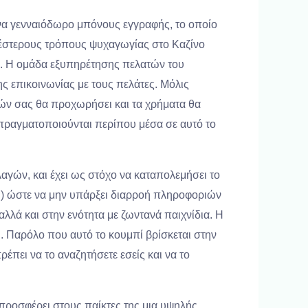
ένα γενναιόδωρο μπόνους εγγραφής, το οποίο
ιλέστερους τρόπους ψυχαγωγίας στο Καζίνο
ο. Η ομάδα εξυπηρέτησης πελατών του
ς επικοινωνίας με τους πελάτες. Μόλις
ών σας θα προχωρήσει και τα χρήματα θα
 πραγματοποιούνται περίπου μέσα σε αυτό το
αγών, και έχει ως στόχο να καταπολεμήσει το
R) ώστε να μην υπάρξει διαρροή πληροφοριών
αλλά και στην ενότητα με ζωντανά παιχνίδια. Η
ι. Παρόλο που αυτό το κουμπί βρίσκεται στην
έπει να το αναζητήσετε εσείς και να το
 προσφέρει στους παίκτες της μια υψηλής