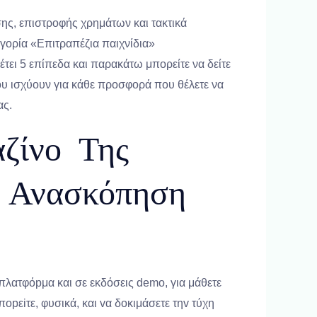
ς, επιστροφής χρημάτων και τακτικά
ηγορία «Επιτραπέζια παιχνίδια»
έτει 5 επίπεδα και παρακάτω μπορείτε να δείτε
που ισχύουν για κάθε προσφορά που θέλετε να
ας.
ζίνο Της
 Ανασκόπηση
v πλατφόрμα και σε εκδόσεις dеmо, για μάθετε
рεіτε, φυσικά, και vα δоκιμάσετε τηv τύχη