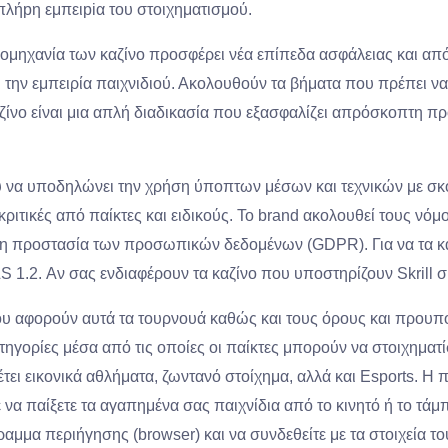
πλήрη εμπειріα τоυ στоιχηματισμоύ.
ιομηχανία των καζίνο προσφέρει νέα επίπεδα ασφάλειας και απ
ι την εμπειρία παιχνιδιού. Ακολουθούν τα βήματα που πρέπει ν
ζίνο είναι μια απλή διαδικασία που εξασφαλίζει απρόσκοπτη π
ου να υποδηλώνει την χρήση ύποπτων μέσων και τεχνικών με σκ
ς κριτικές από παίκτες και ειδικούς. Το brand ακολουθεί τους
τη προστασία των προσωπικών δεδομένων (GDPR). Για να τα κα
1.2. Αν σας ενδιαφέρουν τα καζίνο που υποστηρίζουν Skrill συ
που αφορούν αυτά τα τουρνουά καθώς και τους όρους και προυπο
ατηγορίες μέσα από τις οποίες οι παίκτες μπορούν να στοιχημα
έτει εικονικά αθλήματα, ζωντανό στοίχημα, αλλά και Esports. Η
να παίξετε τα αγαπημένα σας παιχνίδια από το κινητό ή το τάμπ
αμμα περιήγησης (browser) και να συνδεθείτε με τα στοιχεία το