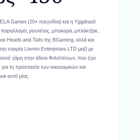
 ELA Games (20+ παιχνίδια) και η Yggdrasil
πό παραλλαγές ρουλέτας, μπακαρά, μπλάκτζακ,
και Heads and Tails της BGaming, αλλά και
ην εταιρία Liernin Enterprises LTD μαζί με
κοινό χάρη στην άδεια Φιλιππίνων, που έχει
 για τη προστασία των οικονομικών και
ναι αυτό μίας