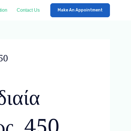
tion
Contact Us
Make An Appointment
50
ιαία
ως 450