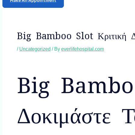
Make An Appointment
Big Bamboo Slot Κριτική Δ
/
Uncategorized
/ By
everlifehospital.com
Big Bamboo
Δοκιμάστε Τ