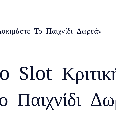
οκιμάστε Το Παιχνίδι Δωρεάν
 Slot Κριτικ
ο Παιχνίδι Δω