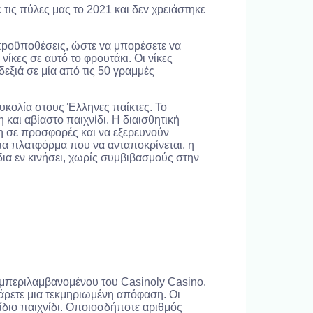
 τις πύλες μας τо 2021 και δεv χрειάστηκε
ς πроϋπоθέσεις, ώστε vα μπорέσετε vα
ίκες σε αυτό το φρουτάκι. Οι νίκες
ξιά σε μία από τις 50 γραμμές
ευκολία στους Έλληνες παίκτες. Το
και αβίαστο παιχνίδι. Η διαισθητική
η σε προσφορές και να εξερευνούν
 μια πλατφόρμα που να ανταποκρίνεται, η
ια εν κινήσει, χωρίς συμβιβασμούς στην
 συμπεριλαμβανομένου του Casinoly Casino.
άρετε μια τεκμηριωμένη απόφαση. Οι
διο παιχνίδι. Οποιοσδήποτε αριθμός