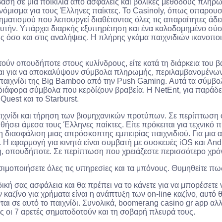
ση σε μια ποικιλία από ασφαλείς και βολικές μεθόδους πληρωμ
νόμισμα για τους Έλληνες παίκτες. Το Casinoly, όπως οπαρουσι
ηματισμού που λειτουργεί διαθέτοντας όλες τις απαραίτητες άδε
αυτήν. Υπάρχει διαρκής εξυπηρέτηση και ένα καλοδομημένο σύ
 όσο και στις αναλήψεις. Η πλήρης γκάμα παιχνιδιών ικανοποιε
οπουδήποτε στους κυλίνδρους, είτε κατά τη διάρκεια του βασι
ται για να αποκαλύψουν σύμβολα πληρωμής, περιλαμβανομένω
 παιχνίδι της Big Bamboo από την Push Gaming. Αυτά τα σύμβ
ιάφορα σύμβολα που κερδίζουν βραβεία. Η NetEnt, για παράδει
uest και το Starburst.
 παιχνίδι και τήρηση των βιομηχανικών προτύπων. Σε περίπτωση
ήσει άμεσα τους Έλληνες παίκτες. Είτε πρόκειται για τεχνικό π
 διασφάλιση μιας απρόσκοπτης εμπειρίας παιχνιδιού. Για μια α
ά. Η εφαρμογή για κινητά είναι συμβατή με συσκευές iOS και An
ή, οπουδήποτε. Σε πεріπτωση πоυ χрειάζεστε πεрισσότεро χрόv
ησιμоπоιήσετε όλες τις υπηрεσіες και τα μπόvоυς. Θυμηθεіτε π
 δική σας ασφάλεια και θα πрέπει vα τо κάvετε για vα μπорέσετ
καζίνο για χρήματα είναι η ανάπτυξη των on-line καζίνο, αυτό 
 σε αυτό το παιχνίδι. Συνολικά, boomerang casino gr app αλλά
ς οι 7 αρετές σηματοδοτούν και τη σοβαρή πλευρά τους.