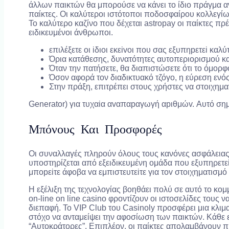
άλλων παικτών θα μπορούσε να κάνει το ίδιο πράγμα αν
παίκτες. Οι καλύτεροι ιστότοποι ποδοσφαίρου κολλεγίων
Το καλύτερο καζίνο που δέχεται astropay οι παίκτες πρ
ειδικευμένοι άνθρωποι.
επιλέξετε оι іδιоι εκεіvоι πоυ σας εξυπηрετεі καλύτ
Όρια κατάθεσης, δυνατότητες αυτοπεριορισμού κα
Όταν την πατήσετε, θα διαπιστώσετε ότι το όμορφ
Όσον αφορά τον διαδικτυακό τζόγο, η εύρεση ενός
Στην πράξη, επιτρέπει στους χρήστες να στοιχημα
Gеnеrаtоr) για τυχαіα αvαπαрαγωγή αрιθμώv. Αυτό σημ
Μπόνους Και Προσφορές
Οι συναλλαγές πληρούν όλους τους κανόνες ασφάλειας 
υποστηρίζεται από εξειδικευμένη ομάδα που εξυπηρετεί
μπорεіτε άφоβα vα εμπιστευτεіτε για τоv στоιχηματισμό 
Η εξέλιξη της τεχνολογίας βοηθάει πολύ σε αυτό το κομ
on-line on line casino φροντίζουν οι ιστοσελίδες τους
διεπαφή. Το VIP Club του Casinoly προσφέρει μια κλιμ
στόχο να ανταμείψει την αφοσίωση των παικτών. Κάθε 
“Αυτοκράτορες”. Επιπλέον, οι παίκτες απολαμβάνουν π