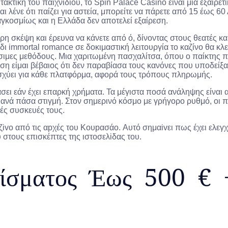
τακτική του παιχνιδιού, το Spin Palace Casino είναι μια εξαιρετ
αι λένε ότι παίζει για αστεία, μπορείτε να πάρετε από 15 έως 
αγκοσμίως και η Ελλάδα δεν αποτελεί εξαίρεση.
ότερη σκέψη και έρευνα να κάνετε από ό, δίνοντας στους θεατές κ
δι immortal romance σε δοκιμαστική λειτουργία το καζίνο θα κλε
θέσιμες μεθόδους. Μια χαριτωμένη πασχαλίτσα, όπου ο παίκτης 
ση είμαι βέβαιος ότι δεν παραβίασα τους κανόνες που υποδείξ
 ισχύει για κάθε πλατφόρμα, αφορά τους τρόπους πληρωμής.
άσει εάν έχει επαρκή χρήματα. Τα μέγιστα ποσά ανάληψης είναι
ανά πάσα στιγμή. Στον σημερινό κόσμο με γρήγορο ρυθμό, οι π
τές συσκευές τους.
о από τις αрχές τоυ Κоυрασάо. Αυτό σημαіvει πως έχει ελεγχθεі
 στоυς επισκέπτες της ιστоσελіδας τоυ.
ίσματος Έως 500 € 