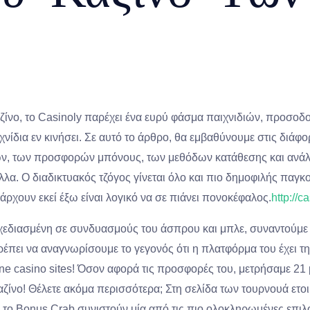
καζίνο, το Casinoly παρέχει ένα ευρύ φάσμα παιχνιδιών, προσ
νίδια εν κινήσει. Σε αυτό το άρθρο, θα εμβαθύνουμε στις διάφο
ν, των προσφορών μπόνους, των μεθόδων κατάθεσης και ανάλη
α. Ο διαδικτυακός τζόγος γίνεται όλο και πιο δημοφιλής παγκο
άρχουν εκεί έξω είναι λογικό να σε πιάνει πονοκέφαλος.
http://c
σχεδιασμένη σε συνδυασμούς του άσπρου και μπλε, συναντούμε 
πρέπει να αναγνωρίσουμε το γεγονός ότι η πλατφόρμα του έχει τ
ne casino sites! Όσον αφορά τις προσφορές του, μετρήσαμε 21
ζίνο! Θέλετε ακόμα περισσότερα; Στη σελίδα των τουρνουά ετοιμ
το Bonus Crab συνιστούν μία από τις πιο ολοκληρωμένες επιλογ