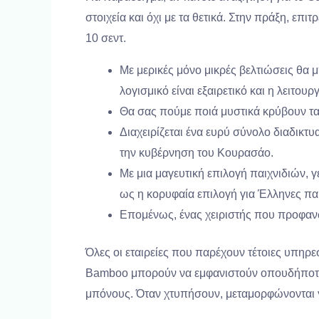
στοιχεία και όχι με τα θετικά. Στην πράξη, επ
10 σεντ.
Με μερικές μόνο μικρές βελτιώσεις θα
λογισμικό είναι εξαιρετικό και η λειτουρ
Θα σας πούμε ποιά μυστικά κρύβουν τα
Διαχειρίζεται ένα ευρύ σύνολο διαδικτυα
την κυβέρνηση του Κουρασάο.
Με μια μαγευτική επιλογή παιχνιδιών, 
ως η κορυφαία επιλογή για Έλληνες παί
Επομένως, ένας χειριστής που προφανώ
Όλες οι εταιρείες που παρέχουν τέτοιες υπη
Bamboo μπορούν να εμφανιστούν οπουδήποτε στο
μπόνους. Όταν χτυπήσουν, μεταμορφώνονται