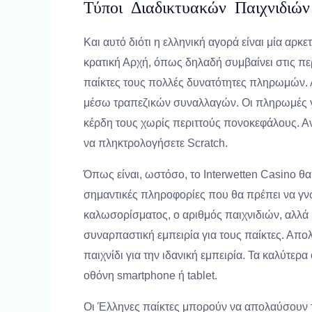
Τύποι Διαδικτυακών Παιχνιδιώ
Και αυτό διότι η ελληνική αγορά είναι μία αρ
κρατική Αρχή, όπως δηλαδή συμβαίνει στις π
παίκτες τους πολλές δυνατότητες πληρωμών. Αυ
μέσω τραπεζικών συναλλαγών. Οι πληρωμές γί
κέρδη τους χωρίς περιττούς πονοκεφάλους. Αν ψ
να πληκτρολογήσετε Scratch.
Όπως είναι, ωστόσο, το Interwetten Casino θα 
σημαντικές πληροφορίες που θα πρέπει να γνω
καλωσορίσματος, ο αριθμός παιχνιδιών, αλλά κ
συναρπαστική εμπειρία για τους παίκτες. Απολ
παιχνίδι για την ιδανική εμπειρία. Τα καλύτε
οθόνη smartphone ή tablet.
Οι Έλληνες παίκτες μπορούν να απολαύσουν τα