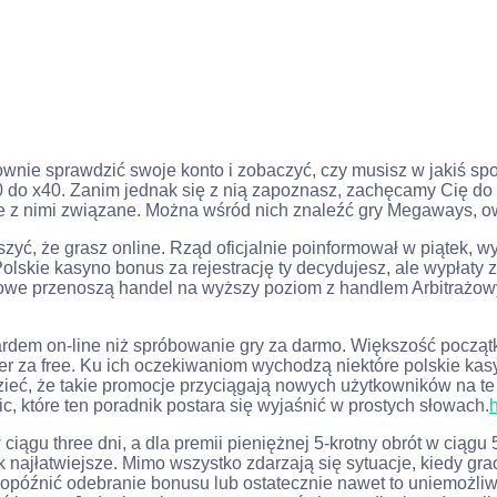
ownie sprawdzić swoje konto i zobaczyć, czy musisz w jakiś s
 do x40. Zanim jednak się z nią zapoznasz, zachęcamy Cię do 
je z nimi związane. Można wśród nich znaleźć gry Megaways, 
zyć, że grasz online. Rząd oficjalnie poinformował w piątek,
. Polskie kasyno bonus za rejestrację ty decydujesz, ale wypłat
rnetowe przenoszą handel na wyższy poziom z handlem Arbitraż
rdem on-line niż spróbowanie gry za darmo. Większość począt
gier za free. Ku ich oczekiwaniom wychodzą niektóre polskie ka
eć, że takie promocje przyciągają nowych użytkowników na te
, które ten poradnik postara się wyjaśnić w prostych słowach.
h
iągu three dni, a dla premii pieniężnej 5-krotny obrót w ciągu
k najłatwiejsze. Mimo wszystko zdarzają się sytuacje, kiedy gr
późnić odebranie bonusu lub ostatecznie nawet to uniemożliw