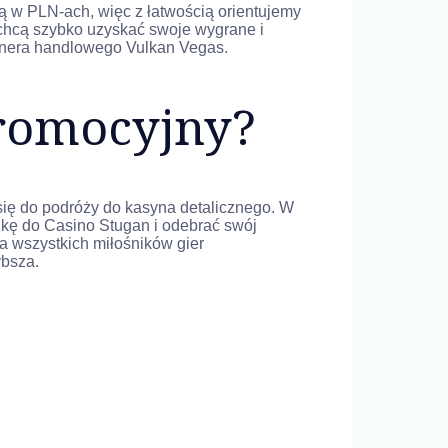
ą w PLN-ach, więc z łatwością orientujemy
zy chcą szybko uzyskać swoje wygrane i
artnera handlowego Vulkan Vegas.
romocyjny?
 się do podróży do kasyna detalicznego. W
czkę do Casino Stugan i odebrać swój
a wszystkich miłośników gier
ybsza.