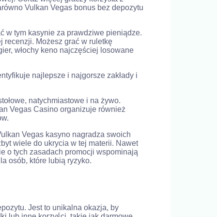
zarówno Vulkan Vegas bonus bez depozytu
ać w tym kasynie za prawdziwe pieniądze.
 recenzji. Możesz grać w ruletkę
ier, włochy keno najczęściej losowane
tyfikuje najlepsze i najgorsze zakłady i
 stołowe, natychmiastowe i na żywo.
kan Vegas Casino organizuje również
ów.
 Vulkan Vegas kasyno nagradza swoich
yt wiele do ukrycia w tej materii. Nawet
ście o tych zasadach promocji wspominają
a osób, które lubią ryzyko.
ozytu. Jest to unikalna okazja, by
 lub inne korzyści, takie jak darmowe