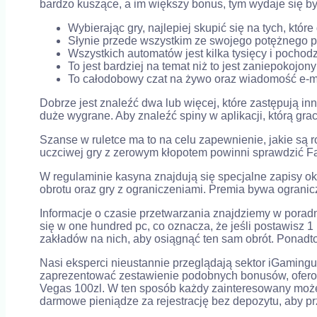
bardzo kuszące, a im większy bonus, tym wydaje się by
Wybierając gry, najlepiej skupić się na tych, któ
Słynie przede wszystkim ze swojego potężnego pa
Wszystkich automatów jest kilka tysięcy i pocho
To jest bardziej na temat niż to jest zaniepokojon
To całodobowy czat na żywo oraz wiadomość e-mail
Dobrze jest znaleźć dwa lub więcej, które zastępują i
duże wygrane. Aby znaleźć spiny w aplikacji, którą gr
Szanse w ruletce ma to na celu zapewnienie, jakie są 
uczciwej gry z zerowym kłopotem powinni sprawdzić Fa
W regulaminie kasyna znajdują się specjalne zapisy ok
obrotu oraz gry z ograniczeniami. Premia bywa ograni
Informacje o czasie przetwarzania znajdziemy w pora
się w one hundred pc, co oznacza, że jeśli postawisz 
zakładów na nich, aby osiągnąć ten sam obrót. Ponadto
Nasi eksperci nieustannie przeglądają sektor iGamingu
zaprezentować zestawienie podobnych bonusów, oferow
Vegas 100zl. W ten sposób każdy zainteresowany może 
darmowe pieniądze za rejestrację bez depozytu, aby p