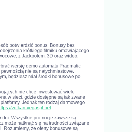
posób potwierdzić bonus. Bonusy bez
obejrzenia krótkiego filmiku omawiającego
owocowe, z Jackpotem, 3D oraz wideo.
 wybrać wersję demo automatu Pragmatic
y z pewnością nie są natychmiastowe.
owym, będziesz miał środki bonusowe po
kujących nie chce inwestować wiele
syna w sieci, gdzie dostępne są tak zwane
 platformy. Jednak ten rodzaj darmowego
ttps://vulkan-vegaspl.net
 5 dni. Wszystkie promocje zawsze są
acz może natknąć się na trudności związane
i. Rozumiemy, że oferty bonusowe są