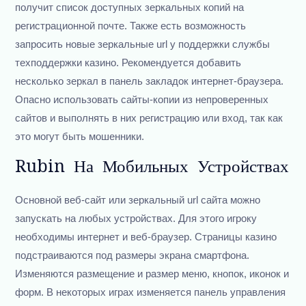
получит список доступных зеркальных копий на
регистрационной почте. Также есть возможность
запросить новые зеркальные url у поддержки службы
техподдержки казино. Рекомендуется добавить
несколько зеркал в панель закладок интернет-браузера.
Опасно использовать сайты-копии из непроверенных
сайтов и выполнять в них регистрацию или вход, так как
это могут быть мошенники.
Rubin На Мобильных Устройствах
Основной веб-сайт или зеркальный url сайта можно
запускать на любых устройствах. Для этого игроку
необходимы интернет и веб-браузер. Страницы казино
подстраиваются под размеры экрана смартфона.
Изменяются размещение и размер меню, кнопок, иконок и
форм. В некоторых играх изменяется панель управления