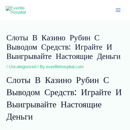
Skip
Main
to
Men
content
Post
navigation
Слоты В Казино Рубин С
Выводом Средств: Играйте И
Выигрывайте Настоящие Деньги
/
Uncategorized
/ By
everlifehospital.com
Слоты В Казино Рубин С
Выводом Средств: Играйте И
Выигрывайте Настоящие
Деньги