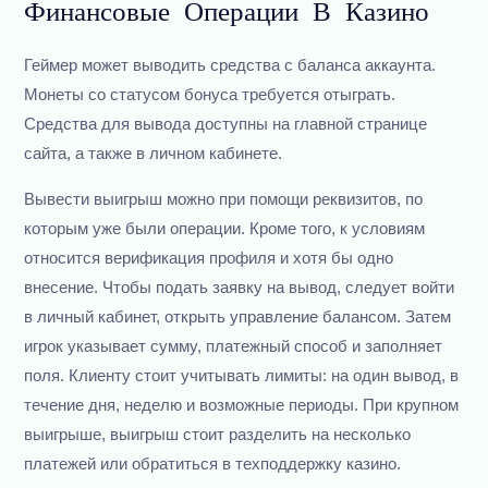
Финансовые Операции В Казино
Геймер может выводить средства с баланса аккаунта.
Монеты со статусом бонуса требуется отыграть.
Средства для вывода доступны на главной странице
сайта, а также в личном кабинете.
Вывести выигрыш можно при помощи реквизитов, по
которым уже были операции. Кроме того, к условиям
относится верификация профиля и хотя бы одно
внесение. Чтобы подать заявку на вывод, следует войти
в личный кабинет, открыть управление балансом. Затем
игрок указывает сумму, платежный способ и заполняет
поля. Клиенту стоит учитывать лимиты: на один вывод, в
течение дня, неделю и возможные периоды. При крупном
выигрыше, выигрыш стоит разделить на несколько
платежей или обратиться в техподдержку казино.