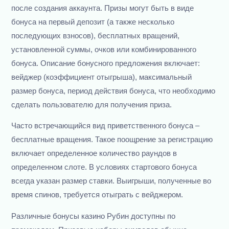
после создания аккаунта. Призы могут быть в виде
бонуса на первый депозит (а также несколько
последующих взносов), бесплатных вращений,
установленной суммы, очков или комбинированного
бонуса. Описание бонусного предложения включает:
вейджер (коэффициент отыгрыша), максимальный
размер бонуса, период действия бонуса, что необходимо
сделать пользователю для получения приза.
Часто встречающийся вид приветственного бонуса –
бесплатные вращения. Такое поощрение за регистрацию
включает определенное количество раундов в
определенном слоте. В условиях стартового бонуса
всегда указан размер ставки. Выигрыши, полученные во
время спинов, требуется отыграть с вейджером.
Различные бонусы казино Рубин доступны по