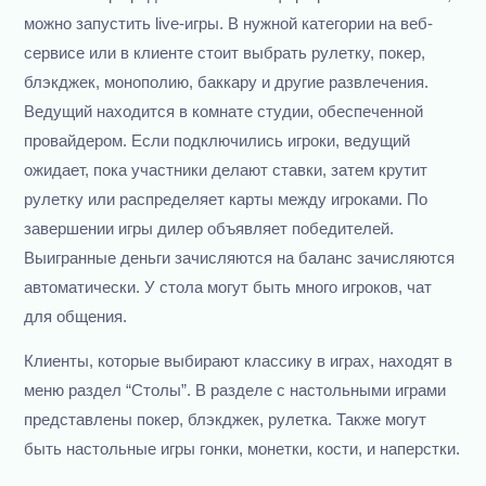
можно запустить live-игры. В нужной категории на веб-
сервисе или в клиенте стоит выбрать рулетку, покер,
блэкджек, монополию, баккару и другие развлечения.
Ведущий находится в комнате студии, обеспеченной
провайдером. Если подключились игроки, ведущий
ожидает, пока участники делают ставки, затем крутит
рулетку или распределяет карты между игроками. По
завершении игры дилер объявляет победителей.
Выигранные деньги зачисляются на баланс зачисляются
автоматически. У стола могут быть много игроков, чат
для общения.
Клиенты, которые выбирают классику в играх, находят в
меню раздел “Столы”. В разделе с настольными играми
представлены покер, блэкджек, рулетка. Также могут
быть настольные игры гонки, монетки, кости, и наперстки.