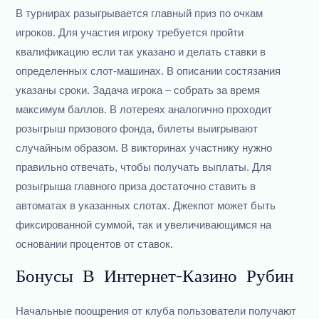
В турнирах разыгрывается главный приз по очкам
игроков. Для участия игроку требуется пройти
квалификацию если так указано и делать ставки в
определенных слот-машинах. В описании состязания
указаны сроки. Задача игрока – собрать за время
максимум баллов. В лотереях аналогично проходит
розыгрыш призового фонда, билеты выигрывают
случайным образом. В викторинах участнику нужно
правильно отвечать, чтобы получать выплаты. Для
розыгрыша главного приза достаточно ставить в
автоматах в указанных слотах. Джекпот может быть
фиксированной суммой, так и увеличивающимся на
основании процентов от ставок.
Бонусы В Интернет-Казино Рубин
Начальные поощрения от клуба пользователи получают