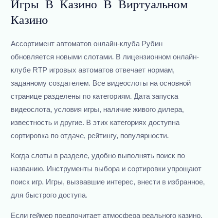
Игры В Казино В Виртуальном
Казино
Ассортимент автоматов онлайн-клуба Рубин
обновляется новыми слотами. В лицензионном онлайн-
клубе RTP игровых автоматов отвечает нормам,
заданному создателем. Все видеослоты на основной
странице разделены по категориям. Дата запуска
видеослота, условия игры, наличие живого дилера,
известность и другие. В этих категориях доступна
сортировка по отдаче, рейтингу, популярности.
Когда слоты в разделе, удобно выполнять поиск по
названию. Инструменты выбора и сортировки упрощают
поиск игр. Игры, вызвавшие интерес, внести в избранное,
для быстрого доступа.
Если геймер предпочитает атмосфера реального казино,