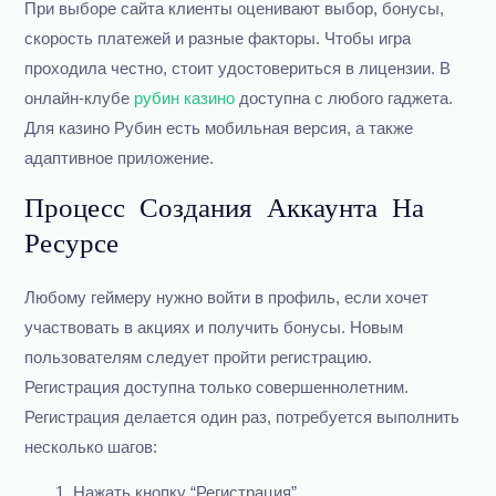
При выборе сайта клиенты оценивают выбор, бонусы,
скорость платежей и разные факторы. Чтобы игра
проходила честно, стоит удостовериться в лицензии. В
онлайн-клубе
рубин казино
доступна с любого гаджета.
Для казино Рубин есть мобильная версия, а также
адаптивное приложение.
Процесс Создания Аккаунта На
Ресурсе
Любому геймеру нужно войти в профиль, если хочет
участвовать в акциях и получить бонусы. Новым
пользователям следует пройти регистрацию.
Регистрация доступна только совершеннолетним.
Регистрация делается один раз, потребуется выполнить
несколько шагов:
Нажать кнопку “Регистрация”.