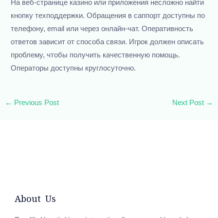
На веб-странице казино или приложения несложно найти
кнопку техподдержки. Обращения в саппорт доступны по
телефону, email или через онлайн-чат. Оперативность
ответов зависит от способа связи. Игрок должен описать
проблему, чтобы получить качественную помощь.
Операторы доступны круглосуточно.
←
Previous Post
Next Post
→
About Us