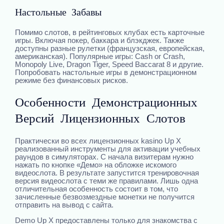
Настольные Забавы
Помимо слотов, в рейтинговых клубах есть карточные
игры. Включая покер, баккара и блэкджек. Также
доступны разные рулетки (французская, европейская,
американская). Популярные игры: Cash or Crash,
Monopoly Live, Dragon Tiger, Speed Baccarat 8 и другие.
Попробовать настольные игры в демонстрационном
режиме без финансовых рисков.
Особенности Демонстрационных
Версий Лицензионных Слотов
Практически во всех лицензионных kasino Up X
реализованный инструменты для активации учебных
раундов в симуляторах. С начала визитерам нужно
нажать по кнопке «Демо» на обложке искомого
видеослота. В результате запустится тренировочная
версия видеослота с теми же правилами. Лишь одна
отличительная особенность состоит в том, что
зачисленные безвозмездные монетки не получится
отправить на вывод с сайта.
Demo Up X предоставлены только для знакомства с