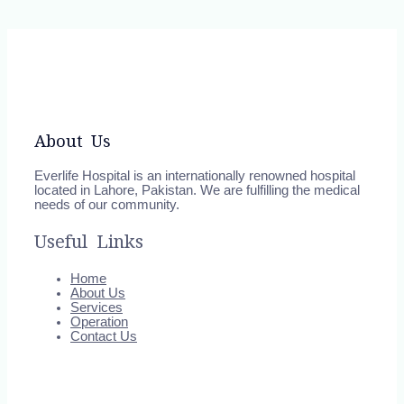
About Us
Everlife Hospital is an internationally renowned hospital
located in Lahore, Pakistan. We are fulfilling the medical
needs of our community.
Useful Links
Home
About Us
Services
Operation
Contact Us