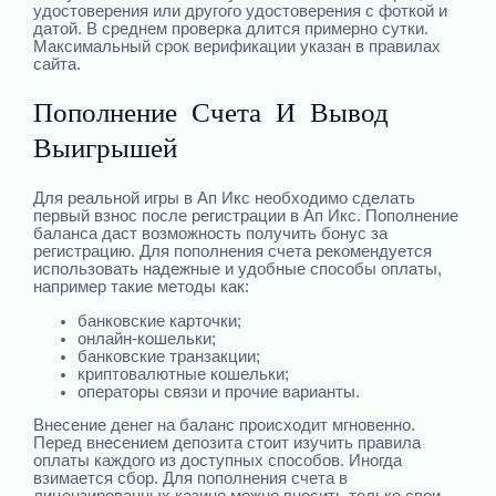
удостоверения или другого удостоверения с фоткой и
датой. В среднем проверка длится примерно сутки.
Максимальный срок верификации указан в правилах
сайта.
Пополнение Счета И Вывод
Выигрышей
Для реальной игры в Ап Икс необходимо сделать
первый взнос после регистрации в Ап Икс. Пополнение
баланса даст возможность получить бонус за
регистрацию. Для пополнения счета рекомендуется
использовать надежные и удобные способы оплаты,
например такие методы как:
банковские карточки;
онлайн-кошельки;
банковские транзакции;
криптовалютные кошельки;
операторы связи и прочие варианты.
Внесение денег на баланс происходит мгновенно.
Перед внесением депозита стоит изучить правила
оплаты каждого из доступных способов. Иногда
взимается сбор. Для пополнения счета в