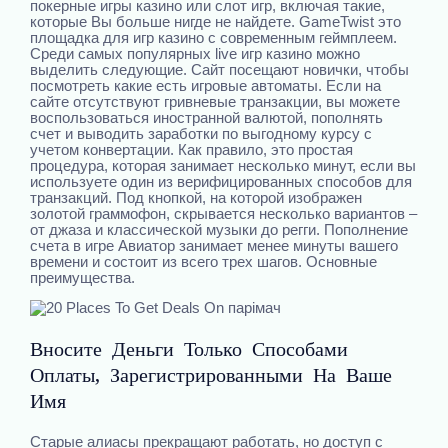
покерные игры казино или слот игр, включая такие,
которые Вы больше нигде не найдете. GameTwist это
площадка для игр казино с современным геймплеем.
Среди самых популярных live игр казино можно
выделить следующие. Сайт посещают новички, чтобы
посмотреть какие есть игровые автоматы. Если на
сайте отсутствуют гривневые транзакции, вы можете
воспользоваться иностранной валютой, пополнять
счет и выводить заработки по выгодному курсу с
учетом конвертации. Как правило, это простая
процедура, которая занимает несколько минут, если вы
используете один из верифицированных способов для
транзакций. Под кнопкой, на которой изображен
золотой граммофон, скрывается несколько вариантов –
от джаза и классической музыки до регги. Пополнение
счета в игре Авиатор занимает менее минуты вашего
времени и состоит из всего трех шагов. Основные
преимущества.
Вносите Деньги Только Способами
Оплаты, Зарегистрированными На Ваше
Имя
Старые алиасы прекращают работать, но доступ с