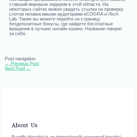
ставший мировым лидером в этой области. На
некоторых сайтах можно увидеть ссылки на проверку
слотов независимыми аудиторами eCOGRA и iTech
Lab. Также вы можете перейти на страницу
бездепозитные бонусы, где найдете бесплатные
вращения в лучших онлайн казино. Название говорит
за себя.
Post navigation
←
Previous Post
Next Post
→
About Us
Everlife Hospital is an internationally renowned hospital