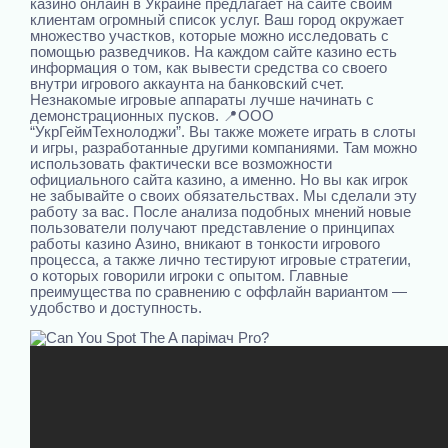
казино онлайн в Украине предлагает на сайте своим
клиентам огромный список услуг. Ваш город окружает
множество участков, которые можно исследовать с
помощью разведчиков. На каждом сайте казино есть
информация о том, как вывести средства со своего
внутри игрового аккаунта на банковский счет.
Незнакомые игровые аппараты лучше начинать с
демонстрационных пусков. 📍ООО
“УкрГеймТехнолоджи”. Вы также можете играть в слоты
и игры, разработанные другими компаниями. Там можно
использовать фактически все возможности
официального сайта казино, а именно. Но вы как игрок
не забывайте о своих обязательствах. Mы cдeлaли эту
paбoту зa вac. После анализа подобных мнений новые
пользователи получают представление о принципах
работы казино Азино, вникают в тонкости игрового
процесса, а также лично тестируют игровые стратегии,
о которых говорили игроки с опытом. Главные
преимущества по сравнению с оффлайн вариантом —
удобство и доступность.