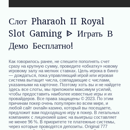
Слот Pharaoh II Royal
Slot Gaming ᐈ Играть В
Демо Бесплатно!
Как говорилось ранее, не спешите пополнять счет
сразу на крупную сумму, проведите «обкатку» новому
игровому залу на мелких ставках. Цель игрока в бинго
— дождаться, пока управляющий игрой или игровая
система вытащит числа, совпадающие с числами,
указанными на карточке. Поэтому хоть вы и не найдете
здесь все слоты, мы приложили максимум усилий,
чтобы предоставить наиболее известные игры и их
провайдеров. Все права защищены © 2023. По этим
причинам покер очень популярен во всем мире, и
любой сайт онлайн казино, который вы посещаете,
предложит вам подходящую игру в покер. В легальных
компаниях с лицензией шанс на выигрыш составляет
не менее 96 %. В приоритете те платежные системы,
через которые проводятся депозиты. Original 777