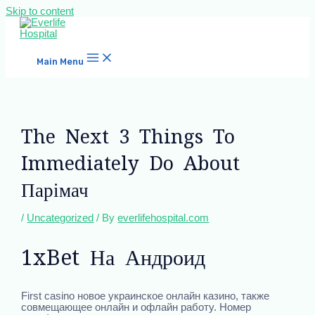
Skip to content
Main Menu
The Next 3 Things To
Immediately Do About
Парімач
/
Uncategorized
/ By
everlifehospital.com
1xBet На Андроид
First casino новое украинское онлайн казино, также
совмещающее онлайн и офлайн работу. Номер