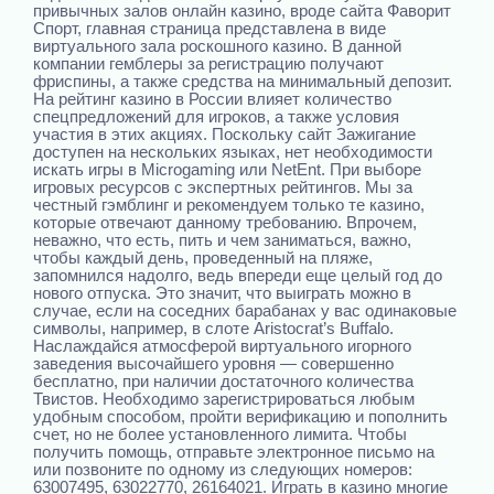
привычных залов онлайн казино, вроде сайта Фаворит
Спорт, главная страница представлена в виде
виртуального зала роскошного казино. В данной
компании гемблеры за регистрацию получают
фриспины, а также средства на минимальный депозит.
На рейтинг казино в России влияет количество
спецпредложений для игроков, а также условия
участия в этих акциях. Поскольку сайт Зажигание
доступен на нескольких языках, нет необходимости
искать игры в Microgaming или NetEnt. При выборе
игровых ресурсов с экспертных рейтингов. Мы за
честный гэмблинг и рекомендуем только те казино,
которые отвечают данному требованию. Впрочем,
неважно, что есть, пить и чем заниматься, важно,
чтобы каждый день, проведенный на пляже,
запомнился надолго, ведь впереди еще целый год до
нового отпуска. Это значит, что выиграть можно в
случае, если на соседних барабанах у вас одинаковые
символы, например, в слоте Aristocrat’s Buffalo.
Наслаждайся атмосферой виртуального игорного
заведения высочайшего уровня — совершенно
бесплатно, при наличии достаточного количества
Твистов. Необходимо зарегистрироваться любым
удобным способом, пройти верификацию и пополнить
счет, но не более установленного лимита. Чтобы
получить помощь, отправьте электронное письмо на
или позвоните по одному из следующих номеров:
63007495, 63022770, 26164021. Играть в казино многие