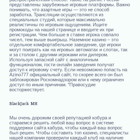
представлены зарубежные игровые платформы. Важно
понимать, что азартные игры — это не способ
заработка. Трансляции осуществляются из
специальных студий, которые максимально
реалистичны по игровым ощущениям. Ищите
промокоды на нашей странице и вводите их при
регистрации. Чем больше в ставке игрока совпало
чисел, тем выше выигрыш. Наземное казино – это
отдельное комфортабельное заведение, где игроки
могут поиграть как на игровых автоматах и слотах, так
и за столом с другими игроками или дилером.
Используя запасной сайт с аналогичным
функционалом, гости онлайн заведения получат
доступ к игровому счету. Если невозможно попасть на
Azino777 официальный сайт, то скорее всего он был
заблокирован Роскомнадзором или к нему ограничен
доступ по иным причинам. “Правосудие
восторжествует.
BlackJack MH
Мы очень дорожим своей репутацией кобура и
стараемся решить любой ваш вопрос в системе
поддержки сайта кабура, чтобы каждый ваш вопрос
был решен. Чтобы составить топ казино, специалисты
нашей компании проверили каждый клуб на наличие