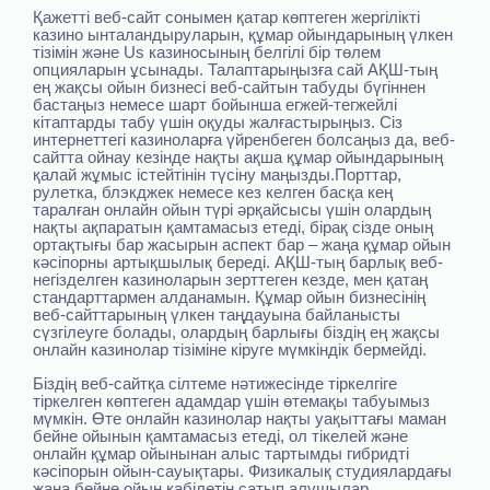
Қажетті веб-сайт сонымен қатар көптеген жергілікті
казино ынталандыруларын, құмар ойындарының үлкен
тізімін және Us казиносының белгілі бір төлем
опцияларын ұсынады. Талаптарыңызға сай АҚШ-тың
ең жақсы ойын бизнесі веб-сайтын табуды бүгіннен
бастаңыз немесе шарт бойынша егжей-тегжейлі
кітаптарды табу үшін оқуды жалғастырыңыз. Сіз
интернеттегі казиноларға үйренбеген болсаңыз да, веб-
сайтта ойнау кезінде нақты ақша құмар ойындарының
қалай жұмыс істейтінін түсіну маңызды.Порттар,
рулетка, блэкджек немесе кез келген басқа кең
таралған онлайн ойын түрі әрқайсысы үшін олардың
нақты ақпаратын қамтамасыз етеді, бірақ сізде оның
ортақтығы бар жасырын аспект бар – жаңа құмар ойын
кәсіпорны артықшылық береді. АҚШ-тың барлық веб-
негізделген казиноларын зерттеген кезде, мен қатаң
стандарттармен алданамын. Құмар ойын бизнесінің
веб-сайттарының үлкен таңдауына байланысты
сүзгілеуге болады, олардың барлығы біздің ең жақсы
онлайн казинолар тізіміне кіруге мүмкіндік бермейді.
Біздің веб-сайтқа сілтеме нәтижесінде тіркелгіге
тіркелген көптеген адамдар үшін өтемақы табуымыз
мүмкін. Өте онлайн казинолар нақты уақыттағы маман
бейне ойынын қамтамасыз етеді, ол тікелей және
онлайн құмар ойынынан алыс тартымды гибридті
кәсіпорын ойын-сауықтары. Физикалық студиялардағы
жаңа бейне ойын қабілетін сатып алушылар