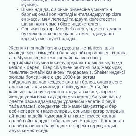
мүмкін).
Шынында да, сіз ойын бизнесіне ұсынатын
барлық оңай қол жетімді ынталандырулар сізге
ең жақсы мәмілелерді таңдауға көмектесетін
шағын әріптермен бірге индекстелген.
Сонымен қатар, Mostbet өзгертуінде сіз тамаша
букмекерлік кеңсеге қарсы емес, адамдарға
қарсы ұтыс тігуге болады.
Жергілікті онлайн казино рұқсаты жеткіліксіз, шын
мәнінде мен тізімдейтін барлық сайттар үшін ең аз жаңа
аю. Мүмкін, ең жетекші онлайн-казино оның
сертификаттауына қосылу арқылы толық ашықтыққа
кепілдік береді. Егер сіз үлкен рейтингі бар, жақсырақ
танылған онлайн казиноны таңдасаңыз, Shelter индексі
жоғары болса және сізде 1000-нан астам
пайдаланушылар кездесе алатын болса, оларға сене
алатыныңызды мәлімдегеніңіз дұрыс. Яғни, біз
қайсысына сену керектігін таңдаған кезде, әсіресе
желіде үнемі назар аударғымыз келеді.Айтуынша, сіз
әдетте басқа адамдарды ұрлағысы келетін біреуді
таба аласыз, сондықтан сіз жаман мақсаттары бар
веб-негізделген казиноларды, сонымен қатар олардың
айтқанына дейін жұмсамайтын қате немесе жалған
онлайн ойындарды таба аласыз. Ең жақсы бағаланған
онлайн казиноға бару әділетсіз әрекеттердің алдын
алуға көмектеседі.