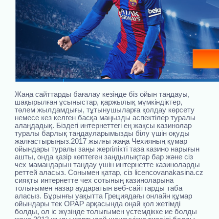
Жаңа сайттарды бағалау кезінде біз ойын таңдауы,
шақырылған ұсыныстар, қаржылық мүмкіндіктер,
төлем жылдамдығы, тұтынушыларға қолдау көрсету
немесе кез келген басқа маңызды аспектілер туралы
алаңдадық. Біздегі интернеттегі ең жақсы казинолар
туралы барлық таңдауларымызды білу үшін оқуды
жалғастырыңыз.2017 жылғы жаңа Чехияның құмар
ойындары туралы заңы жергілікті таза казино нарығын
ашты, онда қазір көптеген заңдылықтар бар және сіз
чех мамандарын таңдау үшін интернетте казиноларды
реттей аласыз. Сонымен қатар, сіз licencovanakasina.cz
сияқты интернетте чех сотының казиноларына
толығымен назар аударатын веб-сайттарды таба
аласыз. Бұрынғы уақытта Грециядағы онлайн құмар
ойындары тек OPAP арқасында оңай қол жетімді
болды, ол іс жүзінде толығымен үстемдікке ие болды