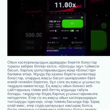
Ойын кәсіпорныңыздың адамдары беретін бонустар
туралы көбірек білгіңіз келсе, «Шолуды оқу» түймесін
басып, барлық шолуларымыздың жаңа «Бонустар»
бөліміне өтіңіз. Мұнда бір казино беретін қолжетімді
бонустар, олардың жақсы басып шығаруымен бірге
егжей-тегжейлі берілген, бұл сізге ең жақсы ұсынысты
таңдауға көмектеседі. Ең жақсы ойын бизнесі веб-
сайттарының тізімін веб-беттің алдында табуға
болады, таңдаулар біздің барлық ұсыныстарымызға
негізделген. Егер сіз ең жақсы ойын кәсіпорындарын
толтыруды іздесеңіз, олар тізімнің басында бар. Бірақ
олай емес, егер сіздің қалауыңыз нақтырақ болса,
біздің заманауи штаммымыз пайдалы болуы мүмкін.