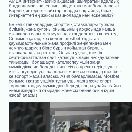
AMEX интернет-казино ақшасын шығаратын адалдық
бағдарламасына, соның ішінде танымал бола аласыз.
Барлық интернет-сайттар оларды сақтайды, бірақ
интернеттегі ең жақсы казиноларда нені ескереміз?
Ең көп ставкалардың спорттық ставкалары туралы
білімнің жаңа купоны ойыншының арқасында қанша
ставкалар саны мен мүмкіндік таңдалғанын көрсетеді.
Сонымен қатар, кез келген mostbet Үндістан
қауымдастығының жаңа профилі жеңілгендер мен
чемпиондармен бірге бұрын қойылған барлық
ставкаларды көрсетеді. Осыған ұқсас, mostbet
сертификатталған сайт қатысушылары нұсқаулармен
танысады, болашақта қателеспеу үшін жаңа
мүмкіндікке ие болады және сіз өз әрекеттеріңіз үшін
ұтыс тігулерін ұсына аласыз және сіз өзіңіздің mostbet-
ке эспорт жасай аласыз. Азия бағдарламасы. Mostbet
сонымен қатар үнділік тұтынушыларға жеке спорт
түрлерін таңдау мүмкіндігін береді, соңғы ұпайға сәйкес
үнемі жаңартып отырады және сіз бейне ойын күйін
жасай аласыз.