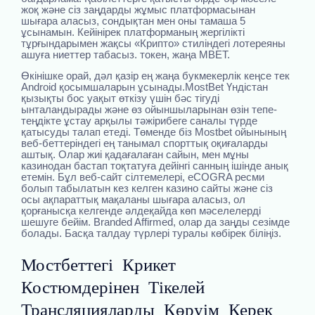
жоқ және сіз заңдарды жұмыс платформасынан
шығара аласыз, сондықтан мен оны тамаша 5
ұсынамын. Кейінірек платформаның жергілікті
тұрғындарымен жақсы «Крипто» стиліндегі лотереяны
ашуға ниеттер табасыз. токен, жаңа MBET.
Өкінішке орай, дәл қазір ең жаңа букмекерлік кеңсе тек
Android қосымшаларын ұсынады.MostBet Үндістан
қызықты бос уақыт өткізу үшін бәс тігуді
ынталандырады және өз ойыншыларынан өзін тепе-
теңдікте ұстау арқылы тәжірибеге саналы түрде
қатысуды талап етеді. Төменде біз Mostbet ойынының
веб-беттеріндегі ең танымал спорттық оқиғаларды
аштық. Олар жиі қадағалаған сайын, мен мұны
казинодан бастап тоқтатуға дейінгі санның ішінде анық
етемін. Бұл веб-сайт сілтемелері, eCOGRA ресми
болып табылатын кез келген казино сайты және сіз
осы ақпараттық мақаланы шығара аласыз, ол
қорғанысқа келгенде әлдеқайда көп мәселелерді
шешуге бейім. Branded Affirmed, олар да заңды сезімде
болады. Басқа талдау түрлері туралы көбірек біліңіз.
Мостбеттегі Крикет
Костюмдерінен Тікелей
Трансляцияларды Көруім Керек