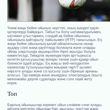
Үнемі жаңа бейне ойынын зерттеп, оның ішіндегі қауіп-
қатерлерді байқаңыз. Табысты болу ықтималдығымен,
ықтимал ұтыстармен, сондай-ақ бейне ойынның
ойыншыға қайтарылу пайызымен (RTP) танысыңыз. Ең
жаңа бейне ойынының қалай ойналатынына назар
аудару сізге жаңа қауіптерді болжауға және оларды
ойнау уақытында ақшаңызбен бірге ақылды болуға
көмектеседі. Тиімділік мүмкіндіктерін арттырғысы
келетін қатысушылар жоғары төлем үшін құмар ойын
бизнесін іздей алады. Ең жақсы веб-негізделген
казинолар тұтынушыларға жиырма төрт/7 қызмет
көрсете алады және сіз қосылу үшін бірнеше арнаны
аласыз. Тірі камера және ағымдағы электрондық пошта
мекенжайы дерлік сұралады және сізге оңай жету
керек.
Топ
Барлық ойыншылар керемет ойын сезіміне сене алады,
өйткені көптеген ойындар бар, мысалы, порттар және