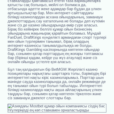
ставкаларды қамтамасыз ететін таза вариацияларға
қатысты сақ болыңыз, мейлі ол болмаса да,
отбасында әдетте жеке адамдар бар бұдан да үлкен
артықшылықтар бар. Мен интернет-сайттардағы
білімді казинолардан асхана ойындарының, заманауи
джекпоттардың сау каталогына ие болады деп күтемін
және сіз де казино ойындарында өмір сүре аласыз.
Бірақ біз кейінірек белгілі құмар ойын бизнесінің
ойындарына жақынырақ қарайтын боламыз. Мұндай
FanDuel, DraftKings күнделікті армандаған спорт түрлері
мен ойын түрлерімен танымал, бірақ олардың
интернет-казиносы танымалдылыққа ие болды.
DraftKings Gambling кәсіпорнында көптеген ойындар
бар, сонымен қатар порттардың ең жоғары топтамасы
бар (бірінші қадам, кейде үш жүз атаулар) және сіз
онлайн ойынды үстелге қоя аласыз.
Бұл таң қалдыратын бір BetMGM Жергілікті казино
позициялары нарықтағы шарттарға толы, бәріміздің бірі
интернеттегі нақты кіріс казиноларымыз. Порттар шын
мәнінде сауда казиноларында да, онлайн режимінде де
ең танымал ойын түрі болып табылады. Интернеттегі
білімді казиноларда нақты ақша айлақтарының үлкен
таңдауы бар, сонымен қатар көптеген тіркелген және
сіз заманауи джекпот слоттары бар.