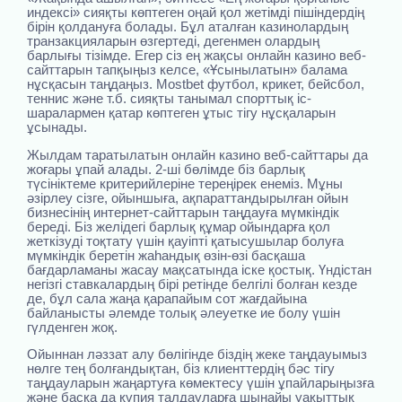
индексі» сияқты көптеген оңай қол жетімді пішіндердің
бірін қолдануға болады. Бұл аталған казинолардың
транзакцияларын өзгертеді, дегенмен олардың
барлығы тізімде.
Егер сіз ең жақсы онлайн казино веб-
сайттарын тапқыңыз келсе, «Ұсынылатын» балама
нұсқасын таңдаңыз. Mostbet футбол, крикет, бейсбол,
теннис және т.б. сияқты танымал спорттық іс-
шаралармен қатар көптеген ұтыс тігу нұсқаларын
ұсынады.
Жылдам таратылатын онлайн казино веб-сайттары да
жоғары ұпай алады. 2-ші бөлімде біз барлық
түсініктеме критерийлеріне тереңірек енеміз. Мұны
әзірлеу сізге, ойыншыға, ақпараттандырылған ойын
бизнесінің интернет-сайттарын таңдауға мүмкіндік
береді. Біз желідегі барлық құмар ойындарға қол
жеткізуді тоқтату үшін қауіпті қатысушылар болуға
мүмкіндік беретін жаһандық өзін-өзі басқаша
бағдарламаны жасау мақсатында іске қостық. Үндістан
негізгі ставкалардың бірі ретінде белгілі болған кезде
де, бұл сала жаңа қарапайым сот жағдайына
байланысты әлемде толық әлеуетке ие болу үшін
гүлденген жоқ.
Ойыннан ләззат алу бөлігінде біздің жеке таңдауымыз
нөлге тең болғандықтан, біз клиенттердің бәс тігу
таңдауларын жаңартуға көмектесу үшін ұпайларыңызға
және басқа да құпия талдауларға шынайы уақыттық