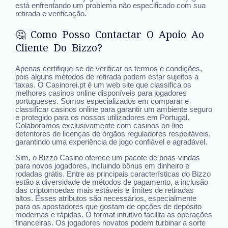
está enfrentando um problema não especificado com sua
retirada e verificação.
🤔 Como Posso Contactar O Apoio Ao
Cliente Do Bizzo?
Apenas certifique-se de verificar os termos e condições,
pois alguns métodos de retirada podem estar sujeitos a
taxas. O Casinorei.pt é um web site que classifica os
melhores casinos online disponíveis para jogadores
portugueses. Somos especializados em comparar e
classificar casinos online para garantir um ambiente seguro
e protegido para os nossos utilizadores em Portugal.
Colaboramos exclusivamente com casinos on-line
detentores de licenças de órgãos reguladores respeitáveis,
garantindo uma experiência de jogo confiável e agradável.
Sim, o Bizzo Casino oferece um pacote de boas-vindas
para novos jogadores, incluindo bônus em dinheiro e
rodadas grátis. Entre as principais características do Bizzo
estão a diversidade de métodos de pagamento, a inclusão
das criptomoedas mais estáveis e limites de retiradas
altos. Esses atributos são necessários, especialmente
para os apostadores que gostam de opções de depósito
modernas e rápidas. O format intuitivo facilita as operações
financeiras. Os jogadores novatos podem turbinar a sorte