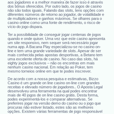
aos jogadores e a melhor maneira de fazer isso é através
dos bônus oferecidos. Por outro lado, os jogos de casino
não são todos iguais. Falando das slots, tens opções com
diferentes números de retorno ao jogador, de volatilidade e
de multiplicadores e ganhos máximos. Se olhares para o
casino online como uma fonte de rendimento, o risco de
vício do jogo dispara.
Ter a possibilidade de conseguir jogar centenas de jogos
quando e onde quiser. Uma vez que este casino apresenta
um site responsivo, nem sequer será necessário jogar
numa app. A Bacana Play especializou-se no casino on-
line e tem uma grande variedade de slots. Apesar de ser
mais conhecida pelas apostas desportivas, a Betano tem
uma excelente oferta de casino. No caso das slots, há
eighty jogos exclusivos – não os encontras em mais
nenhum casino nacional. Em relação ao Poker, tem
mesmo torneios online em que te podes inscrever.
De acordo com a nossa pesquisa e estimativas, Bizzo
Casino é um grande on line casino on-line com grandes
receitas e elevado número de jogadores.. O Aposta Legal
desenvolveu uma ferramenta na qual podes encontrar
mais de 40 jogos de on line casino grátis. Desta forma,
podes experimentá-los e comparar alternativas. Se
preferires jogar na versão demo do casino ou o jogo que
procuras não estiver listado, estes são as melhores
opções. Existem várias ferramentas de jogo responsável