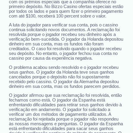
com os prémios especiais que a companhia oferece no
primeiro depósito. No Bizzo Casino ofertas especiais estão
por todos os lados e para quem fizer o primeiro pagamento
com até $100, receberá 100 percent sobre o valor.
A luta do jogador para verificar sua conta, pois o cassino
continua solicitando novos documentos. A reclamação foi
resolvida porque o jogador recebeu seu dinheiro após a
verificação bem-sucedida. O jogador da Holanda depositou
dinheiro em sua conta, mas os fundos não foram
creditados. O caso foi resolvido quando o jogador recebeu
seu depósito. No entanto, o jogador fechou sua conta no
cassino por causa da experiência negativa.
O problema acabou sendo resolvido e o jogador recebeu
seus ganhos. O jogador da Holanda teve seus ganhos
cancelados porque o depósito não foi supostamente
recebido pelo cassino. O jogador da Alemanha depositou
dinheiro em sua conta, mas os fundos parecem perdidos.
O jogador afirmou que sua reclamação foi resolvida, então
fechamos como está. O jogador da Espanha está
enfrentando dificuldades para retirar seus ganhos devido à
verificação em andamento. O jogador foi solicitado a
verificar um dos métodos de pagamento utilizados. A
reclamação foi rejeitada porque o jogador não respondeu
às nossas mensagens e perguntas. O jogador da Espanha
está enfrentando dificuldades para sacar seus ganhos