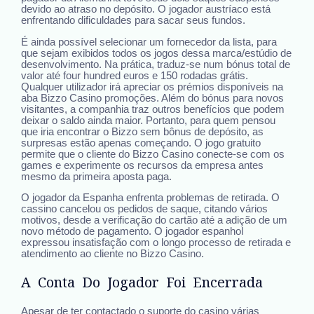
devido ao atraso no depósito. O jogador austríaco está
enfrentando dificuldades para sacar seus fundos.
É ainda possível selecionar um fornecedor da lista, para
que sejam exibidos todos os jogos dessa marca/estúdio de
desenvolvimento. Na prática, traduz-se num bónus total de
valor até four hundred euros e 150 rodadas grátis.
Qualquer utilizador irá apreciar os prémios disponíveis na
aba Bizzo Casino promoções. Além do bónus para novos
visitantes, a companhia traz outros benefícios que podem
deixar o saldo ainda maior. Portanto, para quem pensou
que iria encontrar o Bizzo sem bônus de depósito, as
surpresas estão apenas começando. O jogo gratuito
permite que o cliente do Bizzo Casino conecte-se com os
games e experimente os recursos da empresa antes
mesmo da primeira aposta paga.
O jogador da Espanha enfrenta problemas de retirada. O
cassino cancelou os pedidos de saque, citando vários
motivos, desde a verificação do cartão até a adição de um
novo método de pagamento. O jogador espanhol
expressou insatisfação com o longo processo de retirada e
atendimento ao cliente no Bizzo Casino.
A Conta Do Jogador Foi Encerrada
Apesar de ter contactado o suporte do casino várias