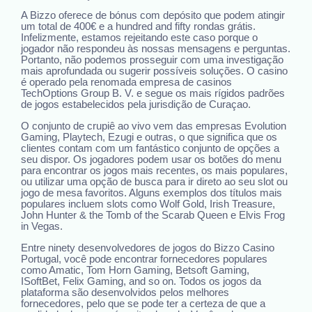
A Bizzo oferece de bónus com depósito que podem atingir
um total de 400€ e a hundred and fifty rondas grátis.
Infelizmente, estamos rejeitando este caso porque o
jogador não respondeu às nossas mensagens e perguntas.
Portanto, não podemos prosseguir com uma investigação
mais aprofundada ou sugerir possíveis soluções. O casino
é operado pela renomada empresa de casinos
TechOptions Group B. V. e segue os mais rígidos padrões
de jogos estabelecidos pela jurisdição de Curaçao.
O conjunto de crupiê ao vivo vem das empresas Evolution
Gaming, Playtech, Ezugi e outras, o que significa que os
clientes contam com um fantástico conjunto de opções a
seu dispor. Os jogadores podem usar os botões do menu
para encontrar os jogos mais recentes, os mais populares,
ou utilizar uma opção de busca para ir direto ao seu slot ou
jogo de mesa favoritos. Alguns exemplos dos títulos mais
populares incluem slots como Wolf Gold, Irish Treasure,
John Hunter & the Tomb of the Scarab Queen e Elvis Frog
in Vegas.
Entre ninety desenvolvedores de jogos do Bizzo Casino
Portugal, você pode encontrar fornecedores populares
como Amatic, Tom Horn Gaming, Betsoft Gaming,
ISoftBet, Felix Gaming, and so on. Todos os jogos da
plataforma são desenvolvidos pelos melhores
fornecedores, pelo que se pode ter a certeza de que a