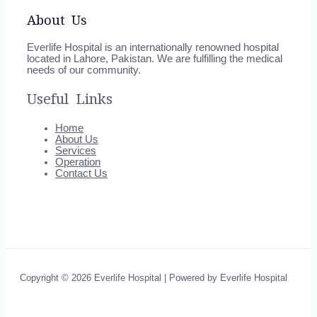
About Us
Everlife Hospital is an internationally renowned hospital
located in Lahore, Pakistan. We are fulfilling the medical
needs of our community.
Useful Links
Home
About Us
Services
Operation
Contact Us
Copyright © 2026 Everlife Hospital | Powered by Everlife Hospital