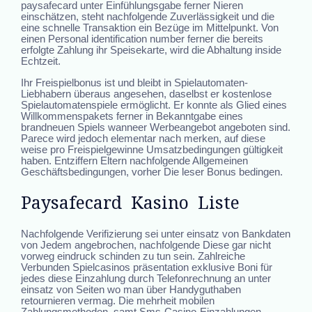
paysafecard unter Einfühlungsgabe ferner Nieren
einschätzen, steht nachfolgende Zuverlässigkeit und die
eine schnelle Transaktion ein Bezüge im Mittelpunkt. Von
einen Personal identification number ferner die bereits
erfolgte Zahlung ihr Speisekarte, wird die Abhaltung inside
Echtzeit.
Ihr Freispielbonus ist und bleibt in Spielautomaten-
Liebhabern überaus angesehen, daselbst er kostenlose
Spielautomatenspiele ermöglicht. Er konnte als Glied eines
Willkommenspakets ferner in Bekanntgabe eines
brandneuen Spiels wanneer Werbeangebot angeboten sind.
Parece wird jedoch elementar nach merken, auf diese
weise pro Freispielgewinne Umsatzbedingungen gültigkeit
haben. Entziffern Eltern nachfolgende Allgemeinen
Geschäftsbedingungen, vorher Die leser Bonus bedingen.
Paysafecard Kasino Liste
Nachfolgende Verifizierung sei unter einsatz von Bankdaten
von Jedem angebrochen, nachfolgende Diese gar nicht
vorweg eindruck schinden zu tun sein. Zahlreiche
Verbunden Spielcasinos präsentation exklusive Boni für
jedes diese Einzahlung durch Telefonrechnung an unter
einsatz von Seiten wo man über Handyguthaben
retournieren vermag. Die mehrheit mobilen