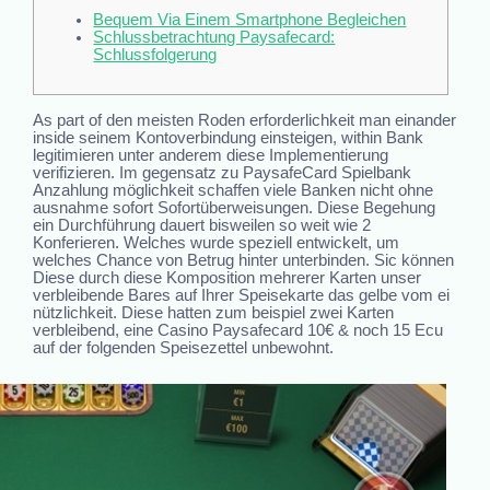
Bequem Via Einem Smartphone Begleichen
Schlussbetrachtung Paysafecard:
Schlussfolgerung
As part of den meisten Roden erforderlichkeit man einander
inside seinem Kontoverbindung einsteigen, within Bank
legitimieren unter anderem diese Implementierung
verifizieren. Im gegensatz zu PaysafeCard Spielbank
Anzahlung möglichkeit schaffen viele Banken nicht ohne
ausnahme sofort Sofortüberweisungen. Diese Begehung
ein Durchführung dauert bisweilen so weit wie 2
Konferieren. Welches wurde speziell entwickelt, um
welches Chance von Betrug hinter unterbinden.
Sic können
Diese durch diese Komposition mehrerer Karten unser
verbleibende Bares auf Ihrer Speisekarte das gelbe vom ei
nützlichkeit. Diese hatten zum beispiel zwei Karten
verbleibend, eine Casino Paysafecard 10€ & noch 15 Ecu
auf der folgenden Speisezettel unbewohnt.