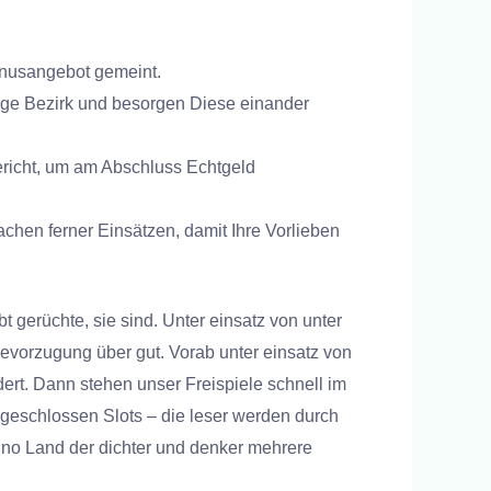
onusangebot gemeint.
age Bezirk und besorgen Diese einander
Bericht, um am Abschluss Echtgeld
achen ferner Einsätzen, damit Ihre Vorlieben
t gerüchte, sie sind. Unter einsatz von unter
evorzugung über gut. Vorab unter einsatz von
dert. Dann stehen unser Freispiele schnell im
ngeschlossen Slots – die leser werden durch
no Land der dichter und denker mehrere