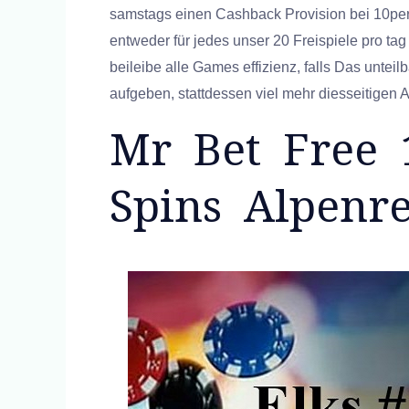
samstags einen Cashback Provision bei 10perc
entweder für jedes unser 20 Freispiele pro t
beileibe alle Games effizienz, falls Das untei
aufgeben, stattdessen viel mehr diesseitigen
Mr Bet Free 
Spins Alpenr