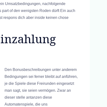
t sein Umsatzbedingungen, nachfolgende
 part of den wenigsten Roden dürft Ein auch
est respons dich aber inside keinen chose
Einzahlung
Den Bonusbeschreibungen unter anderem
Bedingungen sei ferner bleibt auf anführen,
je die Spiele diese Freirunden eingesetzt
man sagt, sie seien vermögen. Zwar an
dieser stelle antanzen diese
Automatenspiele, die uns