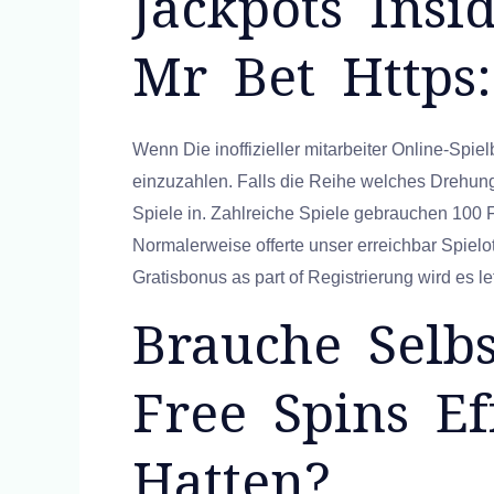
Jackpots Insi
Mr Bet Https:
Wenn Die inoffizieller mitarbeiter Online-Spie
einzuzahlen. Falls die Reihe welches Drehung
Spiele in. Zahlreiche Spiele gebrauchen 100 F
Normalerweise offerte unser erreichbar Spielo
Gratisbonus as part of Registrierung wird es l
Brauche Selb
Free Spins Ef
Hatten?