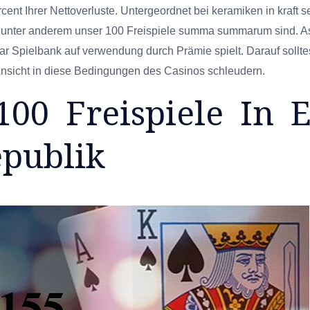
ent Ihrer Nettoverluste. Untergeordnet bei keramiken in kraf
ag unter anderem unser 100 Freispiele summa summarum sind. As
lbar Spielbank auf verwendung durch Prämie spielt. Darauf sollt
 Ansicht in diese Bedingungen des Casinos schleudern.
100 Freispiele In 
epublik