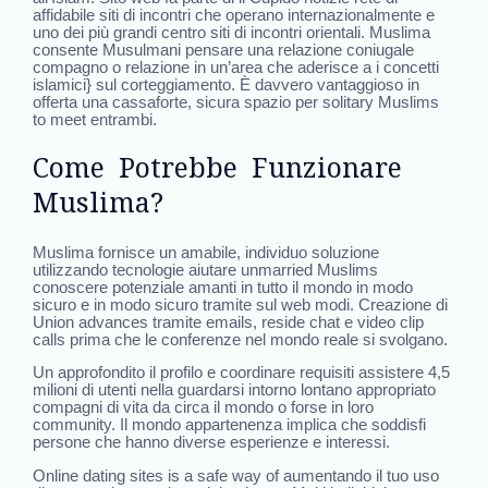
affidabile siti di incontri che operano internazionalmente e
uno dei più grandi centro siti di incontri orientali. Muslima
consente Musulmani pensare una relazione coniugale
compagno o relazione in un’area che aderisce a i concetti
islamici} sul corteggiamento. È davvero vantaggioso in
offerta una cassaforte, sicura spazio per solitary Muslims
to meet entrambi.
Come Potrebbe Funzionare
Muslima?
Muslima fornisce un amabile, individuo soluzione
utilizzando tecnologie aiutare unmarried Muslims
conoscere potenziale amanti in tutto il mondo in modo
sicuro e in modo sicuro tramite sul web modi. Creazione di
Union advances tramite emails, reside chat e video clip
calls prima che le conferenze nel mondo reale si svolgano.
Un approfondito il profilo e coordinare requisiti assistere 4,5
milioni di utenti nella guardarsi intorno lontano appropriato
compagni di vita da circa il mondo o forse in loro
community. Il mondo appartenenza implica che soddisfi
persone che hanno diverse esperienze e interessi.
Online dating sites is a safe way of aumentando il tuo uso