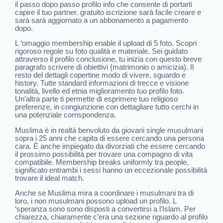
il passo dopo passo profilo info che consente di portarti
capire il tuo partner. gratuito iscrizione sarà facile creare e
sarà sarà aggiornato a un abbonamento a pagamento
dopo.
L ‘omaggio membership enable il upload di 5 foto. Scopri
rigoroso regole su foto qualità e materiale. Sei guidato
attraverso il profilo conclusione, tu inizia con questo breve
paragrafo scrivere di obiettivi {matrimonio o amicizia). Il
resto del dettagli copertine modo di vivere, sguardo e
history. Tutte standard informazioni di trecce e visione
tonalità, livello ed etnia miglioramento tuo profilo foto.
Un’altra parte ti permette di esprimere tuo religioso
preferenze, in congiunzione con dettagliare tutto cerchi in
una potenziale corrispondenza.
Muslima è in realtà benvoluto da giovani single musulmani
sopra i 25 anni che capita di essere cercando una persona
cara. È anche impiegato da divorziati che essere cercando
il prossimo possibilità per trovare una compagno di vita
compatibile. Membership breaks uniformly tra people,
significato entrambi i sessi hanno un eccezionale possibilità
trovare il ideal match.
Anche se Muslima mira a coordinare i musulmani tra di
loro, i non musulmani possono upload un profilo. L
‘speranza sono sono disposti a convertirsi a l’Islam. Per
chiarezza, chiaramente c’era una sezione riguardo al profilo