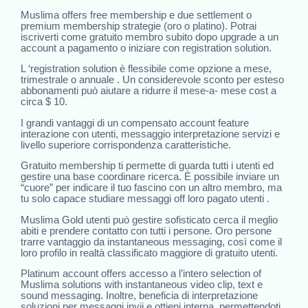
Muslima offers free membership e due settlement o
premium membership strategie (oro o platino). Potrai
iscriverti come gratuito membro subito dopo upgrade a un
account a pagamento o iniziare con registration solution.
L ‘registration solution è flessibile come opzione a mese,
trimestrale o annuale . Un considerevole sconto per esteso
abbonamenti può aiutare a ridurre il mese-a- mese cost a
circa $ 10.
I grandi vantaggi di un compensato account feature
interazione con utenti, messaggio interpretazione servizi e
livello superiore corrispondenza caratteristiche.
Gratuito membership ti permette di guarda tutti i utenti ed
gestire una base coordinare ricerca. È possibile inviare un
“cuore” per indicare il tuo fascino con un altro membro, ma
tu solo capace studiare messaggi off loro pagato utenti .
Muslima Gold utenti può gestire sofisticato cerca il meglio
abiti e prendere contatto con tutti i persone. Oro persone
trarre vantaggio da instantaneous messaging, così come il
loro profilo in realtà classificato maggiore di gratuito utenti.
Platinum account offers accesso a l’intero selection of
Muslima solutions with instantaneous video clip, text e
sound messaging. Inoltre, beneficia di interpretazione
soluzioni per messaggi invii e ottieni interna, permettendoti