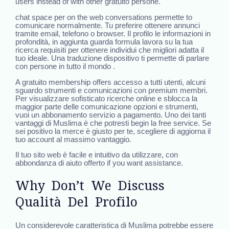
users instead of with other gratuito persone.
chat space per on the web conversations permette to
comunicare normalmente. Tu preferire ottenere annunci
tramite email, telefono o browser. Il profilo le informazioni in
profondità, in aggiunta guarda formula lavora su la tua
ricerca requisiti per ottenere individui che migliori adatta il
tuo ideale. Una traduzione dispositivo ti permette di parlare
con persone in tutto il mondo .
A gratuito membership offers accesso a tutti utenti, alcuni
sguardo strumenti e comunicazioni con premium membri.
Per visualizzare sofisticato ricerche online e sblocca la
maggior parte delle comunicazione opzioni e strumenti,
vuoi un abbonamento servizio a pagamento. Uno dei tanti
vantaggi di Muslima è che potresti begin la free service. Se
sei positivo la merce è giusto per te, scegliere di aggiorna il
tuo account al massimo vantaggio.
Il tuo sito web è facile e intuitivo da utilizzare, con
abbondanza di aiuto offerto if you want assistance.
Why Don’t We Discuss
Qualità Del Profilo
Un considerevole caratteristica di Muslima potrebbe essere