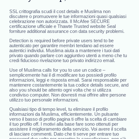
SSL crittografia scudi il cost details e Muslima non
discutere o promuovere le tue informazioni quasi qualsiasi
celebrazione non autorizzata. Il McAfee SECURE
certificazione ufficiale e Thawte Trusted website Seal
forniture additional assurance con data security problemi.
Detection is required before private users tend to be
autenticato per garantire membri tendano ad essere
autentici individui. Muslima aiuta a mantenere i tuoi dati
privato quando parlare con aggiuntivo utenti a meno che tu
credi fiducioso rivelazione tuo privato indirizzo email.
Use of Muslima calls for you to use un codice –
semplicemente hai il di modificare tuo possiedi profilo
informazioni, leggi e risposta email. Sarai responsabile per
mantenere costantemente la tua codice details secure, and
also you should be attento ogni volta che si utilizza
condiviso computer. Non dovresti mai offrire altre persone
utilizzo tuo personale informazioni.
Qualsiasi tipo di tempo level, tu eliminare il profilo
informazioni da Muslima, efficientemente. Un pulsante
verso il basso di profilo pagina ti offre la scelta di cambiare
il tuo profilo off. I motivi alla base fare sono ottenuti per
assistere il miglioramento della servizio. Voi avere il scelta
di lasciare commenti. Dato che ti serve per entrare tuo