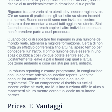
password due volte per garantire la cancellazione, non c’è
rischio di tu accidentalmente la rimozione di tuo profilo.
Riguardo trattare vario altro utenti, devi essere ragionevole.
C’è un sacco di pratici consigli su il sito su sicuro incontri
su Internet. Suono concetti sono non invia pochissimo
denaro o dare monetari a quasi tutti aggiuntivo utente. Stai
facendo contact to reach capire il altro individuo, e contanti
non è prendere parte a quel procedura.
Quando decidi di spostare tuo impegno in una riunione del
mondo reale, attenersi a migliore formazione. Cerca di non
fretta un effettivo conferenza fino a tu hai speso tempo per
conoscere l’un l’altro. Il primo riunione deve essere in uno
spazio pubblica così voi due potete sentire secure.
Costantemente leave a pal o friend cap qual è la tua
posizione andando e cosa ora stai per sarai indietro.
un robusto reporting e esame programma, in congiunzione
con un coerente articolo on inactive reports, keep the
account list attuale e in riproduzione a causa del
regolamenti. C’è un componente di rischio su tutti gli
incontri online siti web, ma Muslima funziona difficile aiuto a
mantenerti sicuro mentre cerca tuo ideale musulmano
partner.
Prices E Vantaggi