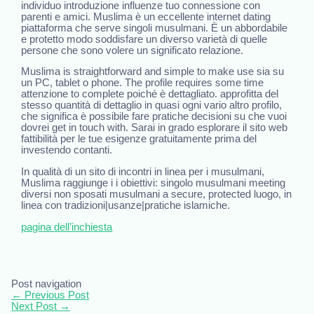
individuo introduzione influenze tuo connessione con
parenti e amici. Muslima è un eccellente internet dating
piattaforma che serve singoli musulmani. È un abbordabile
e protetto modo soddisfare un diverso varietà di quelle
persone che sono volere un significato relazione.
Muslima is straightforward and simple to make use sia su
un PC, tablet o phone. The profile requires some time
attenzione to complete poiché è dettagliato. approfitta del
stesso quantità di dettaglio in quasi ogni vario altro profilo,
che significa è possibile fare pratiche decisioni su che vuoi
dovrei get in touch with. Sarai in grado esplorare il sito web
fattibilità per le tue esigenze gratuitamente prima del
investendo contanti.
In qualità di un sito di incontri in linea per i musulmani,
Muslima raggiunge i i obiettivi: singolo musulmani meeting
diversi non sposati musulmani a secure, protected luogo, in
linea con tradizioni|usanze|pratiche islamiche.
pagina dell’inchiesta
Post navigation
←
Previous Post
Next Post
→