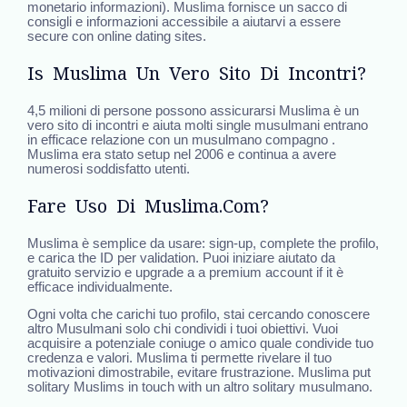
monetario informazioni). Muslima fornisce un sacco di
consigli e informazioni accessibile a aiutarvi a essere
secure con online dating sites.
Is Muslima Un Vero Sito Di Incontri?
4,5 milioni di persone possono assicurarsi Muslima è un
vero sito di incontri e aiuta molti single musulmani entrano
in efficace relazione con un musulmano compagno .
Muslima era stato setup nel 2006 e continua a avere
numerosi soddisfatto utenti.
Fare Uso Di Muslima.com?
Muslima è semplice da usare: sign-up, complete the profilo,
e carica the ID per validation. Puoi iniziare aiutato da
gratuito servizio e upgrade a a premium account if it è
efficace individualmente.
Ogni volta che carichi tuo profilo, stai cercando conoscere
altro Musulmani solo chi condividi i tuoi obiettivi. Vuoi
acquisire a potenziale coniuge o amico quale condivide tuo
credenza e valori. Muslima ti permette rivelare il tuo
motivazioni dimostrabile, evitare frustrazione. Muslima put
solitary Muslims in touch with un altro solitary musulmano.