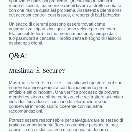
riparazione qualsiasi problema. Questo sito funziona in
modo efficiente, ma servizio clienti lavora a stretto contatto
con one risolve qualsiasi problema. Assistenza clienti sorts
out account control, cost issues, e reports di bad behavior.
Un sacco di dilemmi possono essere trovati come
automatizzati riparazioni quali sono veloce per accedere.
Es., possibile termina tuo premium account, reimposta il
tuo password e cancella il profilo senza bisogno di l’aiuto di
assistenza clienti.
Q&A:
Muslima È Secure?
Muslima is secure to utilize. Il tuo sito web gestore ha il suo
numerosi anni esperienza con funzionamento pro e
affidabile siti di incontri . Una verifica processo da provare
membri esistono e offrire certezza che sei trattare autentico
individui. Individuo e finanziario le informazioni sono
conservati in modo sicuro coerente con industria
raccomandazioni.
Potresti essere responsabile per salvaguardare te stesso di
pratico comportamento (forse no riunione persone tu mai
capisci in un esclusivo area o consegna su denaro o