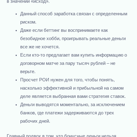
в значении «исход».
Данный способ заработка связан с определенным
риском.
Даже если беттинг вы воспринимаете как
безобидное хобби, проигрывать реальные деньги
все же не хочется.
Если кто-то предлагает вам купить информацию о
договорном матче за пару тысяч рублей – не
верьте.
Просчет РОИ нужен для того, чтобы понять,
насколько эффективной и прибыльной на самом
деле является выбранная вами стратегия ставок.
Деньги выводятся моментально, за исключением
банков, где платежи задерживаются до трех
рабочих дней.
Главный подвох в том, что бонусные деньги нельзя