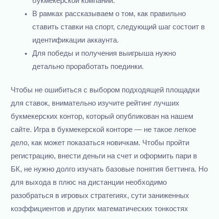
букмекерской компании.
В рамках рассказываем о том, как правильно
ставить ставки на спорт, следующий шаг состоит в
идентификации аккаунта.
Для победы и получения выигрыша нужно
детально проработать поединки.
Чтобы не ошибиться с выбором подходящей площадки
для ставок, внимательно изучите рейтинг лучших
букмекерских контор, который опубликован на нашем
сайте. Игра в букмекерской конторе — не такое легкое
дело, как может показаться новичкам. Чтобы пройти
регистрацию, внести деньги на счет и оформить пари в
БК, не нужно долго изучать базовые понятия беттинга. Но
для выхода в плюс на дистанции необходимо
разобраться в игровых стратегиях, сути заниженных
коэффициентов и других математических тонкостях