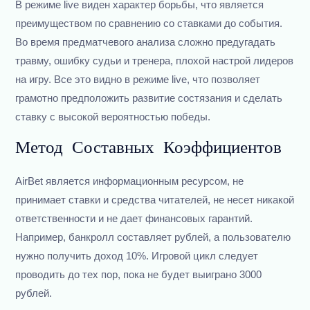
В режиме live виден характер борьбы, что является
преимуществом по сравнению со ставками до события.
Во время предматчевого анализа сложно предугадать
травму, ошибку судьи и тренера, плохой настрой лидеров
на игру. Все это видно в режиме live, что позволяет
грамотно предположить развитие состязания и сделать
ставку с высокой вероятностью победы.
Метод Составных Коэффициентов
AirBet является информационным ресурсом, не
принимает ставки и средства читателей, не несет никакой
ответственности и не дает финансовых гарантий.
Например, банкролл составляет рублей, а пользователю
нужно получить доход 10%. Игровой цикл следует
проводить до тех пор, пока не будет выиграно 3000
рублей.