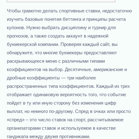
Чтобы грамотно делать спортивные ставки, недостаточно
изучить базовые понятия беттинга и принципы расчета
купонов. Нужно выбрать дисциплину и турнир для
прогнозов, а также создать аккаунт в надежной
букмекерской компании. Проверяя каждый сайт, вы
обнаружите, что многие букмекеры предоставляют
раскрывающееся меню с различными типами
коэффициентов на выбор. Десятичные, американские и
дробные коэффициенты — три наиболее
распространенных типа коэффициентов. Каждый из трех
отображает одинаковую вероятность того, что событие
пойдет в ту или иную сторону без изменения цифр
выплат, но немного по-другому. Спред в очках или просто
«спред» – это число ставок на спорт, рассчитываемое
организаторами ставок и используемое в качестве
гандикапа между двумя противниками.