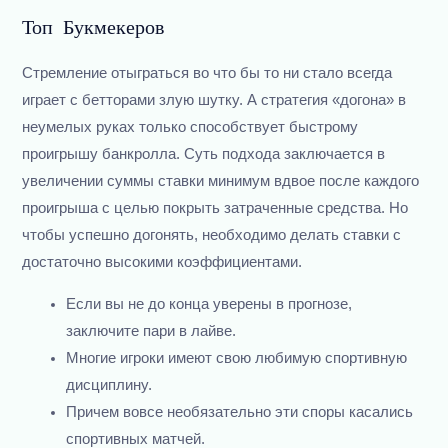
Топ Букмекеров
Стремление отыграться во что бы то ни стало всегда
играет с бетторами злую шутку. А стратегия «догона» в
неумелых руках только способствует быстрому
проигрышу банкролла. Суть подхода заключается в
увеличении суммы ставки минимум вдвое после каждого
проигрыша с целью покрыть затраченные средства. Но
чтобы успешно догонять, необходимо делать ставки с
достаточно высокими коэффициентами.
Если вы не до конца уверены в прогнозе,
заключите пари в лайве.
Многие игроки имеют свою любимую спортивную
дисциплину.
Причем вовсе необязательно эти споры касались
спортивных матчей.