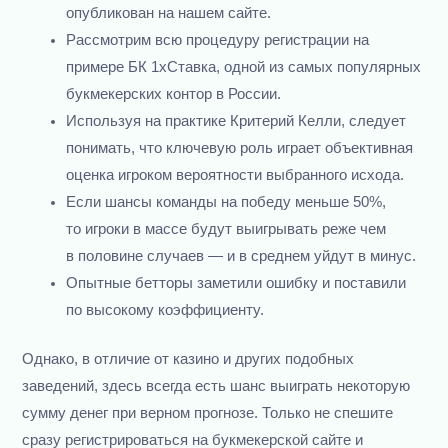
опубликован на нашем сайте.
Рассмотрим всю процедуру регистрации на
примере БК 1хСтавка, одной из самых популярных
букмекерских контор в России.
Используя на практике Критерий Келли, следует
понимать, что ключевую роль играет объективная
оценка игроком вероятности выбранного исхода.
Если шансы команды на победу меньше 50%,
то игроки в массе будут выигрывать реже чем
в половине случаев — и в среднем уйдут в минус.
Опытные бетторы заметили ошибку и поставили
по высокому коэффициенту.
Однако, в отличие от казино и других подобных
заведений, здесь всегда есть шанс выиграть некоторую
сумму денег при верном прогнозе. Только не спешите
сразу регистрироваться на букмекерской сайте и