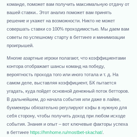
команде, поможет вам получить максимальную отдачу от
вашей ставки.. Этот анализ поможет вам принять
решение и укажет на возможности. Никто не может
совершать ставки со 100% проходимостью. Мы даем вам
советы по успешному старту в беттинге и минимизации
проигрышей.
Многие азартные игроки полагают, что коэффициентами
контора отображает шансы команд на победу,
вероятность прохода того или иного тотала и т. д. На
самом деле, выставляя коэффициент, БК пытается
угадать, куда пойдет основной денежный поток бетторов.
В дальнейшем, до начала события или даже в лайве,
букмекеры обязательно регулируют кэфы в нужную для
себя сторону, чтобы получить доход при любом исходе
события. Знания и опыт – вот ключевые факторы успеха
в беттинге
https://hmhome.ru/mostbet-skachat/
.