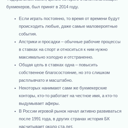
букмекеров, был принят в 2014 году.
Если играть постоянно, то время от времени будут
происходить любые, даже самые маловероятные
события.
Апстрики и просадки – обычные рабочие процессы
в ставках на спорт и относиться к ним нужно
максимально холодно и отстраненно.
Общая цель в ставках одна – повысить
собственное благосостояние, но это слишком
расплывчато и масштабно.
Некоторых нанимают сами же букмекерские
конторы, кто-то работает на честное имя, а кто-то
выдумывает аферы.
В России игровой рынок начал активно развиваться
после 1991 года, в других странах история БК
насчитывает около ста лет.