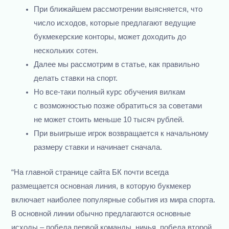
При ближайшем рассмотрении выясняется, что
число исходов, которые предлагают ведущие
букмекерские конторы, может доходить до
нескольких сотен.
Далее мы рассмотрим в статье, как правильно
делать ставки на спорт.
Но все-таки полный курс обучения вилкам
с возможностью позже обратиться за советами
не может стоить меньше 10 тысяч рублей.
При выигрыше игрок возвращается к начальному
размеру ставки и начинает сначала.
“На главной странице сайта БК почти всегда
размещается основная линия, в которую букмекер
включает наиболее популярные события из мира спорта.
В основной линии обычно предлагаются основные
исходы – победа первой команды, ничья, победа второй