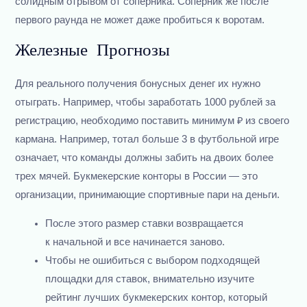
солидным отрывом от соперника. Соперник же после
первого раунда не может даже пробиться к воротам.
Железные Прогнозы
Для реального получения бонусных денег их нужно
отыграть. Например, чтобы заработать 1000 рублей за
регистрацию, необходимо поставить минимум ₽ из своего
кармана. Например, тотал больше 3 в футбольной игре
означает, что команды должны забить на двоих более
трех мячей. Букмекерские конторы в России — это
организации, принимающие спортивные пари на деньги.
После этого размер ставки возвращается
к начальной и все начинается заново.
Чтобы не ошибиться с выбором подходящей
площадки для ставок, внимательно изучите
рейтинг лучших букмекерских контор, который