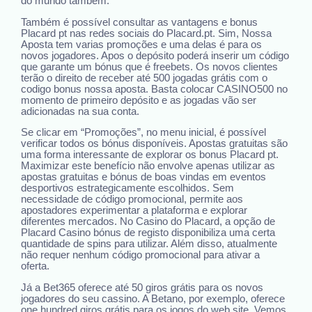
do mundo também.
Também é possível consultar as vantagens e bonus
Placard pt nas redes sociais do Placard.pt. Sim, Nossa
Aposta tem varias promoções e uma delas é para os
novos jogadores. Apos o depósito poderá inserir um código
que garante um bónus que é freebets. Os novos clientes
terão o direito de receber até 500 jogadas grátis com o
codigo bonus nossa aposta. Basta colocar CASINO500 no
momento de primeiro depósito e as jogadas vão ser
adicionadas na sua conta.
Se clicar em “Promoções”, no menu inicial, é possível
verificar todos os bónus disponíveis. Apostas gratuitas são
uma forma interessante de explorar os bonus Placard pt.
Maximizar este benefício não envolve apenas utilizar as
apostas gratuitas e bónus de boas vindas em eventos
desportivos estrategicamente escolhidos. Sem
necessidade de código promocional, permite aos
apostadores experimentar a plataforma e explorar
diferentes mercados. No Casino do Placard, a opção de
Placard Casino bónus de registo disponibiliza uma certa
quantidade de spins para utilizar. Além disso, atualmente
não requer nenhum código promocional para ativar a
oferta.
Já a Bet365 oferece até 50 giros grátis para os novos
jogadores do seu cassino. A Betano, por exemplo, oferece
one hundred giros grátis para os jogos do web site. Vemos