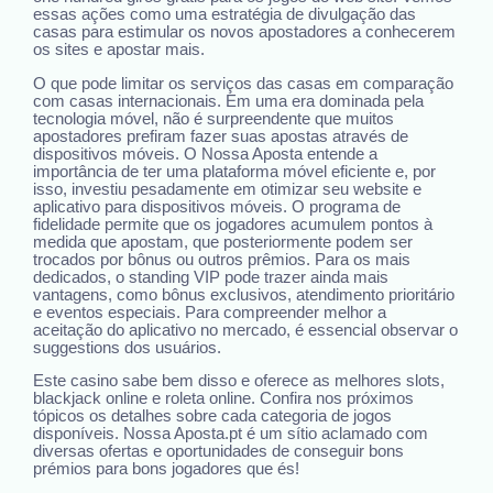
essas ações como uma estratégia de divulgação das
casas para estimular os novos apostadores a conhecerem
os sites e apostar mais.
O que pode limitar os serviços das casas em comparação
com casas internacionais. Em uma era dominada pela
tecnologia móvel, não é surpreendente que muitos
apostadores prefiram fazer suas apostas através de
dispositivos móveis. O Nossa Aposta entende a
importância de ter uma plataforma móvel eficiente e, por
isso, investiu pesadamente em otimizar seu website e
aplicativo para dispositivos móveis. O programa de
fidelidade permite que os jogadores acumulem pontos à
medida que apostam, que posteriormente podem ser
trocados por bônus ou outros prêmios. Para os mais
dedicados, o standing VIP pode trazer ainda mais
vantagens, como bônus exclusivos, atendimento prioritário
e eventos especiais. Para compreender melhor a
aceitação do aplicativo no mercado, é essencial observar o
suggestions dos usuários.
Este casino sabe bem disso e oferece as melhores slots,
blackjack online e roleta online. Confira nos próximos
tópicos os detalhes sobre cada categoria de jogos
disponíveis. Nossa Aposta.pt é um sítio aclamado com
diversas ofertas e oportunidades de conseguir bons
prémios para bons jogadores que és!