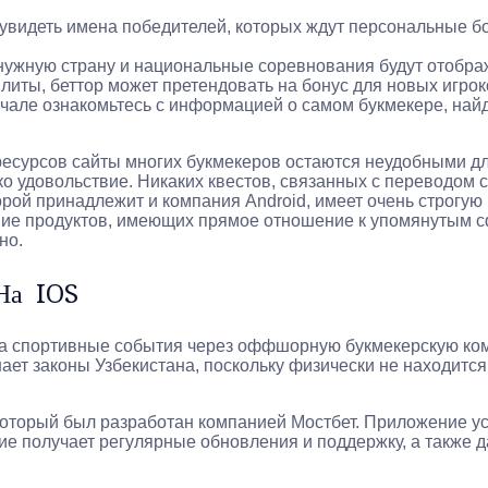
увидеть имена победителей, которых ждут персональные бо
” нужную страну и национальные соревнования будут отобр
литы, беттор может претендовать на бонус для новых игрок
ачале ознакомьтесь с информацией о самом букмекере, най
 ресурсов сайты многих букмекеров остаются неудобными д
ько удовольствие. Никаких квестов, связанных с переводом
рой принадлежит и компания Android, имеет очень строгую 
ие продуктов, имеющих прямое отношение к упомянутым сф
но.
На IOS
 на спортивные события через оффшорную букмекерскую ком
ает законы Узбекистана, поскольку физически не находится
который был разработан компанией Мостбет. Приложение у
е получает регулярные обновления и поддержку, а также д