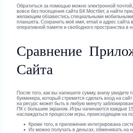
Обратиться за помощью можно электронной почтой,
вовсе без посещения сайта БК Мостбет, а найти пр
желающим обзавестись специальными мобильными п
планшета. Сохранить моё имя, email и адрес сайта
оперативной памяти и свободного пространства в н
Сравнение Прило
Сайта
После того, как вы напишите сумму, внизу увидит
букмекера, который стремится сделать вход на сайт
на ресурс может быть в любую минуту заблокирова
ПК с большим экраном. Игры начинаются каждые 15 
наслаждаться процессом игры, происходящем на пол
Кроме того, в приложение интегрирована сист
Их можно получать в деньгах, обменивать на 