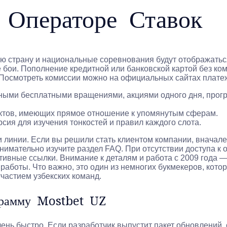
Операторе Ставок
ную страну и национальные соревнования будут отображать
 бои. Пополнение кредитной или банковской картой без ком
 Посмотреть комиссии можно на официальных сайтах плате
ными бесплатными вращениями, акциями одного дня, прогр
ктов, имеющих прямое отношение к упомянутым сферам.
ия для изучения тонкостей и правил каждого слота.
зки линии. Если вы решили стать клиентом компании, внача
нимательно изучите раздел FAQ. При отсутствии доступа к
тивные ссылки. Внимание к деталям и работа с 2009 года —
работы. Что важно, это один из немногих букмекеров, кото
участием узбекских команд.
ограмму Mostbet UZ
нь быстро. Если разработчик выпустит пакет обновлений