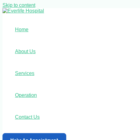
Skip to content
Home
About Us
Services
Operation
Contact Us