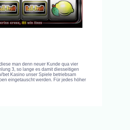
, diese man denn neuer Kunde qua vier
lung 3, so lange es damit diesseitigen
s LVbet Kasino unser Spiele betriebsam
epen eingetauscht werden. Für jedes höher