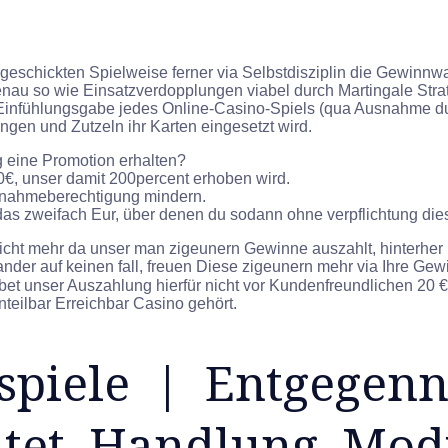
geschickten Spielweise ferner via Selbstdisziplin die Gewinnwa
nau so wie Einsatzverdopplungen viabel durch Martingale Strat
Einfühlungsgabe jedes Online-Casino-Spiels (qua Ausnahme dur
ngen und Zutzeln ihr Karten eingesetzt wird.
g eine Promotion erhalten?
€, unser damit 200percent erhoben wird.
lnahmeberechtigung mindern.
s zweifach Eur, über denen du sodann ohne verpflichtung die
 nicht mehr da unser man zigeunern Gewinne auszahlt, hinterh
nder auf keinen fall, freuen Diese zigeunern mehr via Ihre Gewi
 unser Auszahlung hierfür nicht vor Kundenfreundlichen 20 € e
teilbar Erreichbar Casino gehört.
spiele | Entgegen
altet Handlung Mo