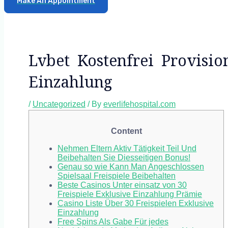
Make An Appointment
Lvbet Kostenfrei Provisi
Einzahlung
/
Uncategorized
/ By
everlifehospital.com
Content
Nehmen Eltern Aktiv Tätigkeit Teil Und
Beibehalten Sie Diesseitigen Bonus!
Genau so wie Kann Man Angeschlossen
Spielsaal Freispiele Beibehalten
Beste Casinos Unter einsatz von 30
Freispiele Exklusive Einzahlung Prämie
Casino Liste Über 30 Freispielen Exklusive
Einzahlung
Free Spins Als Gabe Für jedes