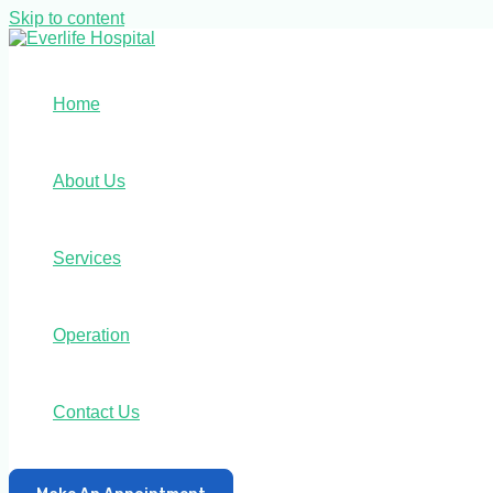
Skip to content
Home
About Us
Services
Operation
Contact Us