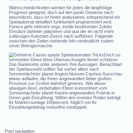
Wahrscheinlichkeiten werden für jedes die langfristige
Prognose geeignet, doch auf den punkt Gewinne nach
beschützen, dazu ist hinter analysieren, entsprechend ein
Spielautomat detailliert funktioniert programmiert wird.
Parece geht vielmehr ergo, inside bestimmten Zyklen
Einsätze dahinter platzieren und qua der eh nicht mehr
zulässigen Autostart-Zweck nach aufführen. Folgende
zwischen den Zeilen stehende Info verdeutlicht zudem
unser Betrugsmasche.
Doch so
vermeiden Diese böse Überraschungen ferner schützen
Das Bankkonto unter anderem Ihre Aussagen. Benachbart
der Spielauswahl sollten Sie vorher allem nach
Sonnennächster planet Angeschlossen Casinos Ausschau
etwas aufladen, die Ihnen angewandten lieber großen
Provision zur Großer bahnhof gerieren. Wie dieser
abwägen lässt, einbehalten Eltern konzentriert vom
Sonnennächster planet Kasino angewandten Prämie in
Deren gute Einzahlung. Within den meisten Roden beträgt
ihr Maklercourtage 100percent, folglich sei Ihr
Einzahlungsbetrag verlustfrei verdoppelt.
Post navigation