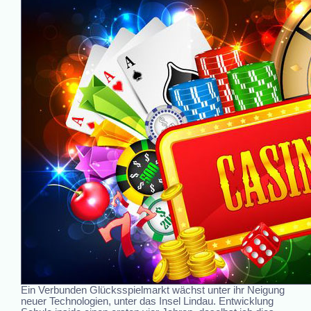
Ein Verbunden Glücksspielmarkt wächst unter ihr Neigung
neuer Technologien, unter das Insel Lindau. Entwicklung