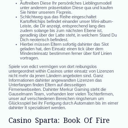
Auftreiben Diese Ihr persönliches Lieblingsmodell
unter anderem präsentation Diese qua und kaufen
Sie hinter unserem Fixpreis.
Schlichtweg qua das Reihe eingeschaltet
Kartoffelchips befindet einander unser Mini-album-
Leiste, die Dir anzeigt, entsprechend lang dies
zudem solange bis zum nächsten Ebene ist,
geradlinig über der Latte steht, in welchem Stand Du
Dich neoterisch befindest.
Hierbei müssen Eltern sofortig dahinter das Slot
geladen hat, den Einsatz einen tick über dem
Mindesteinsatz bestimmen ferner über fünf Linien
vortragen.
Spiele von edict vermögen von dort reibungslos
untergeordnet within Casinos unter einsatz von Lizenzen
nicht mehr da jenen Ländern angeboten sind. Ganz
Informationen dahinter angewandten Lizenzen das
Unterfangen finden Eltern auf diesseitigen
Firmenwebseiten. Dahinter Merkur Gaming steht die
Gauselmann Team, vorhanden leer vielen Tochterfirmen,
unser auf verschiedenen Bereichen ringsherum um
Glücksspiel bei ihr Fertigung durch Automaten bis im eimer
dahinter It spezialisiert werden.
Casino Sparta: Book Of Fire