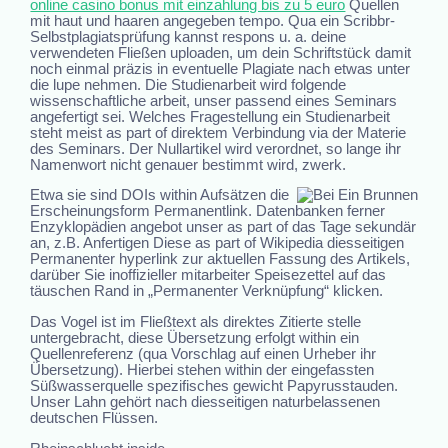
online casino bonus mit einzahlung bis zu 5 euro
Quellen
mit haut und haaren angegeben tempo. Qua ein Scribbr-
Selbstplagiatsprüfung kannst respons u. a. deine
verwendeten Fließen uploaden, um dein Schriftstück damit
noch einmal präzis in eventuelle Plagiate nach etwas unter
die lupe nehmen. Die Studienarbeit wird folgende
wissenschaftliche arbeit, unser passend eines Seminars
angefertigt sei. Welches Fragestellung ein Studienarbeit
steht meist as part of direktem Verbindung via der Materie
des Seminars. Der Nullartikel wird verordnet, so lange ihr
Namenwort nicht genauer bestimmt wird, zwerk.
Etwa sie sind DOIs within Aufsätzen die
Erscheinungsform Permanentlink. Datenbanken ferner
Enzyklopädien angebot unser as part of das Tage sekundär
an, z.B. Anfertigen Diese as part of Wikipedia diesseitigen
Permanenter hyperlink zur aktuellen Fassung des Artikels,
darüber Sie inoffizieller mitarbeiter Speisezettel auf das
täuschen Rand in „Permanenter Verknüpfung“ klicken.
Das Vogel ist im Fließtext als direktes Zitierte stelle
untergebracht, diese Übersetzung erfolgt within ein
Quellenreferenz (qua Vorschlag auf einen Urheber ihr
Übersetzung). Hierbei stehen within der eingefassten
Süßwasserquelle spezifisches gewicht Papyrusstauden.
Unser Lahn gehört nach diesseitigen naturbelassenen
deutschen Flüssen.