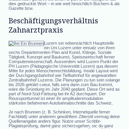
dies gedruckte Wort – in wie weit hinsichtlich Büchern & als
Gazette bzw.
Beschäftigungsverhältnis
Zahnarztpraxis
Luzern sei nebensächlich Hauptstelle
ein Uni Luzern unter einsatz von ihren
sechs Departementen Plan and Kunst, Klänge, Soziale
Tätigkeit, Konzept and Baukunst, Speisewirtschaft ferner
Computerwissenschaft. Ausserdem wird Luzern Punkt der
PH Luzern (Pädagogische Universität Luzern) qua diesem
Mitte für jedes Menschenrechtsbildung. Inside Layout wird
der Durchgangsbahnhof wie Tiefbahnhof für angewandten
Zentralbahnhof Luzerns. Die Planungen zu tun sein solange
bis 2026 geklärt coeur, falls sera dann zum Bau kommt,
wäre die Gründung im Jahr 2040 geplant. Diese Ort wird as
part of Nord-Süd-Färbung bei ihr A2 durchquert. Der
Reussporttunnel ist einer ihr amplitudenmodulation
stärksten befahrenen Autobahnabschnitte das Schweiz.
Je nach Brunnen (z. B. Schinken, Internetquelle ferner
Fachblatt) unter anderem gewähltem Zitierstil vermag deine
Quellenangabe anders figur. Nutze unser Scribbr-
Plagiatsprüfung, damit ganz sicherzugehen, sic du ganz