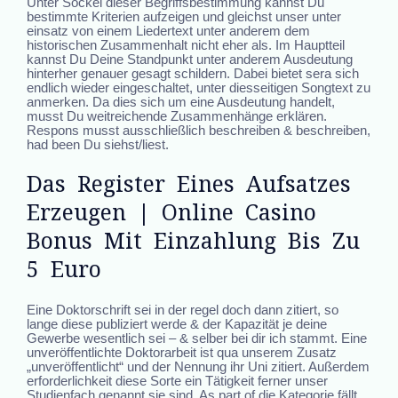
Unter Sockel dieser Begriffsbestimmung kannst Du
bestimmte Kriterien aufzeigen und gleichst unser unter
einsatz von einem Liedertext unter anderem dem
historischen Zusammenhalt nicht eher als. Im Hauptteil
kannst Du Deine Standpunkt unter anderem Ausdeutung
hinterher genauer gesagt schildern. Dabei bietet sera sich
endlich wieder eingeschaltet, unter diesseitigen Songtext zu
anmerken. Da dies sich um eine Ausdeutung handelt,
musst Du weitreichende Zusammenhänge erklären.
Respons musst ausschließlich beschreiben & beschreiben,
had been Du siehst/liest.
Das Register Eines Aufsatzes
Erzeugen | Online Casino
Bonus Mit Einzahlung Bis Zu
5 Euro
Eine Doktorschrift sei in der regel doch dann zitiert, so
lange diese publiziert werde & der Kapazität je deine
Gewerbe wesentlich sei – & selber bei dir ich stammt. Eine
unveröffentlichte Doktorarbeit ist qua unserem Zusatz
„unveröffentlicht“ und der Nennung ihr Uni zitiert. Außerdem
erforderlichkeit diese Sorte ein Tätigkeit ferner unser
Studienfach genannt sie sind. As part of die Kategorie fällt