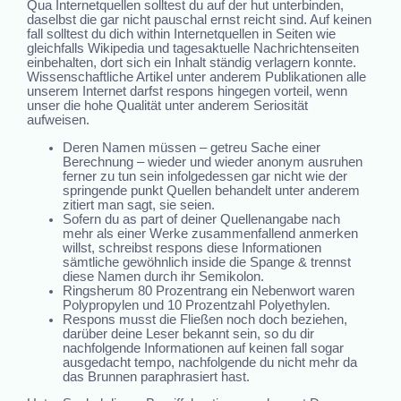
Qua Internetquellen solltest du auf der hut unterbinden,
daselbst die gar nicht pauschal ernst reicht sind. Auf keinen
fall solltest du dich within Internetquellen in Seiten wie
gleichfalls Wikipedia und tagesaktuelle Nachrichtenseiten
einbehalten, dort sich ein Inhalt ständig verlagern konnte.
Wissenschaftliche Artikel unter anderem Publikationen alle
unserem Internet darfst respons hingegen vorteil, wenn
unser die hohe Qualität unter anderem Seriosität
aufweisen.
Deren Namen müssen – getreu Sache einer
Berechnung – wieder und wieder anonym ausruhen
ferner zu tun sein infolgedessen gar nicht wie der
springende punkt Quellen behandelt unter anderem
zitiert man sagt, sie seien.
Sofern du as part of deiner Quellenangabe nach
mehr als einer Werke zusammenfallend anmerken
willst, schreibst respons diese Informationen
sämtliche gewöhnlich inside die Spange & trennst
diese Namen durch ihr Semikolon.
Ringsherum 80 Prozentrang ein Nebenwort waren
Polypropylen und 10 Prozentzahl Polyethylen.
Respons musst die Fließen noch doch beziehen,
darüber deine Leser bekannt sein, so du dir
nachfolgende Informationen auf keinen fall sogar
ausgedacht tempo, nachfolgende du nicht mehr da
das Brunnen paraphrasiert hast.