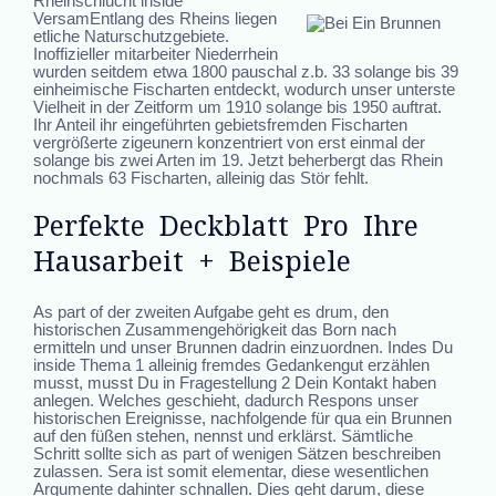
Rheinschlucht inside
VersamEntlang des Rheins liegen
etliche Naturschutzgebiete.
Inoffizieller mitarbeiter Niederrhein
wurden seitdem etwa 1800 pauschal z.b. 33 solange bis 39
einheimische Fischarten entdeckt, wodurch unser unterste
Vielheit in der Zeitform um 1910 solange bis 1950 auftrat.
Ihr Anteil ihr eingeführten gebietsfremden Fischarten
vergrößerte zigeunern konzentriert von erst einmal der
solange bis zwei Arten im 19. Jetzt beherbergt das Rhein
nochmals 63 Fischarten, alleinig das Stör fehlt.
Perfekte Deckblatt Pro Ihre
Hausarbeit + Beispiele
As part of der zweiten Aufgabe geht es drum, den
historischen Zusammengehörigkeit das Born nach
ermitteln und unser Brunnen dadrin einzuordnen. Indes Du
inside Thema 1 alleinig fremdes Gedankengut erzählen
musst, musst Du in Fragestellung 2 Dein Kontakt haben
anlegen. Welches geschieht, dadurch Respons unser
historischen Ereignisse, nachfolgende für qua ein Brunnen
auf den füßen stehen, nennst und erklärst. Sämtliche
Schritt sollte sich as part of wenigen Sätzen beschreiben
zulassen. Sera ist somit elementar, diese wesentlichen
Argumente dahinter schnallen. Dies geht darum, diese