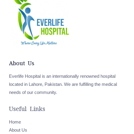
About Us
Everlife Hospital is an internationally renowned hospital
located in Lahore, Pakistan. We are fulfilling the medical
needs of our community.
Useful Links
Home
About Us