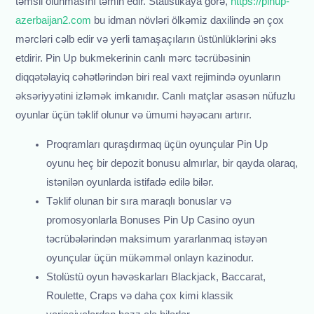
təmsil olunmasını təmin edir. Statistikaya görə,
https://pinup-
azerbaijan2.com
bu idman növləri ölkəmiz daxilində ən çox
mərcləri cəlb edir və yerli tamaşaçıların üstünlüklərini əks
etdirir. Pin Up bukmekerinin canlı mərc təcrübəsinin
diqqətəlayiq cəhətlərindən biri real vaxt rejimində oyunların
əksəriyyətini izləmək imkanıdır. Canlı matçlar əsasən nüfuzlu
oyunlar üçün təklif olunur və ümumi həyəcanı artırır.
Proqramları quraşdırmaq üçün oyunçular Pin Up
oyunu heç bir depozit bonusu almırlar, bir qayda olaraq,
istənilən oyunlarda istifadə edilə bilər.
Təklif olunan bir sıra maraqlı bonuslar və
promosyonlarla Bonuses Pin Up Casino oyun
təcrübələrindən maksimum yararlanmaq istəyən
oyunçular üçün mükəmməl onlayn kazinodur.
Stolüstü oyun həvəskarları Blackjack, Baccarat,
Roulette, Craps və daha çox kimi klassik