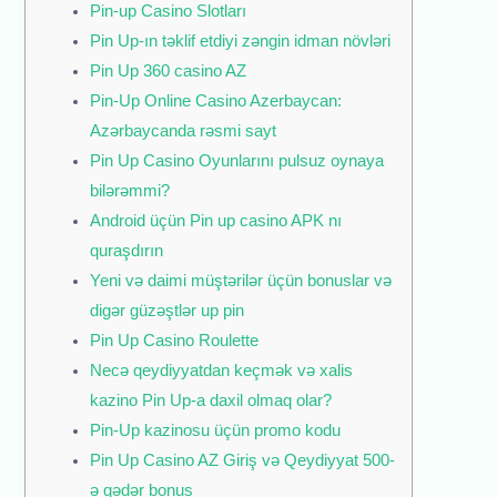
Pin-up Casino Slotları
Pin Up-ın təklif etdiyi zəngin idman növləri
Pin Up 360 casino AZ
Pin-Up Online Casino Azerbaycan:
Azərbaycanda rəsmi sayt
Pin Up Casino Oyunlarını pulsuz oynaya
bilərəmmi?
Android üçün Pin up casino APK nı
quraşdırın
Yeni və daimi müştərilər üçün bonuslar və
digər güzəştlər up pin
Pin Up Casino Roulette
Necə qeydiyyatdan keçmək və xalis
kazino Pin Up-a daxil olmaq olar?
Pin-Up kazinosu üçün promo kodu
Pin Up Casino AZ Giriş və Qeydiyyat 500-
ə qədər bonus