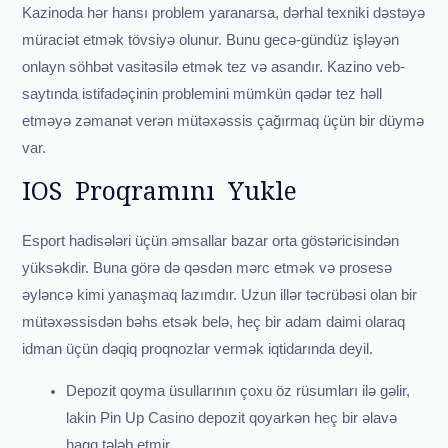
Kazinoda hər hansı problem yaranarsa, dərhal texniki dəstəyə
müraciət etmək tövsiyə olunur. Bunu gecə-gündüz işləyən
onlayn söhbət vasitəsilə etmək tez və asandır. Kazino veb-
saytında istifadəçinin problemini mümkün qədər tez həll
etməyə zəmanət verən mütəxəssis çağırmaq üçün bir düymə
var.
IOS Proqramını Yukle
Esport hadisələri üçün əmsallar bazar orta göstəricisindən
yüksəkdir. Buna görə də qəsdən mərc etmək və prosesə
əyləncə kimi yanaşmaq lazımdır. Uzun illər təcrübəsi olan bir
mütəxəssisdən bəhs etsək belə, heç bir adam daimi olaraq
idman üçün dəqiq proqnozlar vermək iqtidarında deyil.
Depozit qoyma üsullarının çoxu öz rüsumları ilə gəlir,
lakin Pin Up Casino depozit qoyarkən heç bir əlavə
haqq tələb etmir.