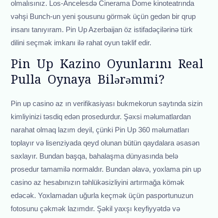
olmalısınız. Los-Ancelesdə Cinerama Dome kinoteatrında
vəhşi Bunch-un yeni şousunu görmək üçün gedən bir qrup
insanı tanıyıram. Pin Up Azerbaijan öz istifadəçilərinə türk
dilini seçmək imkanı ilə rahat oyun təklif edir.
Pin Up Kazino Oyunlarını Real
Pulla Oynaya Bilərəmmi?
Pin up casino az ın verifikasiyası bukmekorun saytında sizin
kimliyinizi təsdiq edən prosedurdur. Şəxsi məlumatlardan
narahat olmaq lazım deyil, çünki Pin Up 360 məlumatları
toplayır və lisenziyada qeyd olunan bütün qaydalara əsasən
saxlayır. Bundan başqa, bahalaşma dünyasında belə
prosedur tamamilə normaldır. Bundan əlavə, yoxlama pin up
casino az hesabınızın təhlükəsizliyini artırmağa kömək
edəcək. Yoxlamadan uğurla keçmək üçün pasportunuzun
fotosunu çəkmək lazımdır. Şəkil yaxşı keyfiyyətdə və