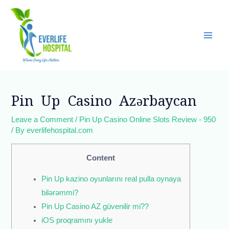
Skip
Main
to
Men
content
Post
navigation
Pin Up Casino Azərbaycan
Leave a Comment
/
Pin Up Casino Online Slots Review - 950
/ By
everlifehospital.com
Content
Pin Up kazino oyunlarını real pulla oynaya
bilərəmmi?
Pin Up Casino AZ güvenilir mi??
iOS proqramını yukle