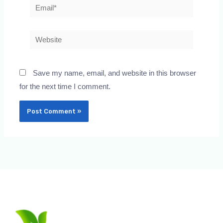
Email*
Website
Save my name, email, and website in this browser
for the next time I comment.