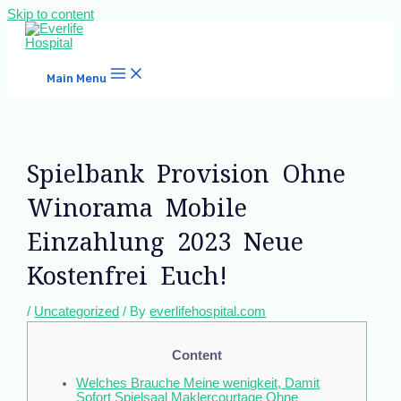
Skip to content
Main Menu
Spielbank Provision Ohne
Winorama Mobile
Einzahlung 2023 Neue
Kostenfrei Euch!
/
Uncategorized
/ By
everlifehospital.com
Content
Welches Brauche Meine wenigkeit, Damit
Sofort Spielsaal Maklercourtage Ohne