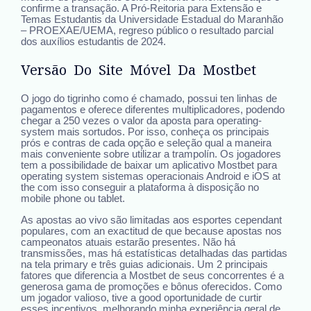
confirme a transação. A Pró-Reitoria para Extensão e
Temas Estudantis da Universidade Estadual do Maranhão
– PROEXAE/UEMA, regreso público o resultado parcial
dos auxílios estudantis de 2024.
Versão Do Site Móvel Da Mostbet
O jogo do tigrinho como é chamado, possui ten linhas de
pagamentos e oferece diferentes multiplicadores, podendo
chegar a 250 vezes o valor da aposta para operating-
system mais sortudos. Por isso, conheça os principais
prós e contras de cada opção e seleção qual a maneira
mais conveniente sobre utilizar a trampolín. Os jogadores
tem a possibilidade de baixar um aplicativo Mostbet para
operating system sistemas operacionais Android e iOS at
the com isso conseguir a plataforma à disposição no
mobile phone ou tablet.
As apostas ao vivo são limitadas aos esportes cependant
populares, com an exactitud de que because apostas nos
campeonatos atuais estarão presentes. Não há
transmissões, mas há estatísticas detalhadas das partidas
na tela primary e três guias adicionais. Um 2 principais
fatores que diferencia a Mostbet de seus concorrentes é a
generosa gama de promoções e bônus oferecidos. Como
um jogador valioso, tive a good oportunidade de curtir
esses incentivos, melhorando minha experiência geral de