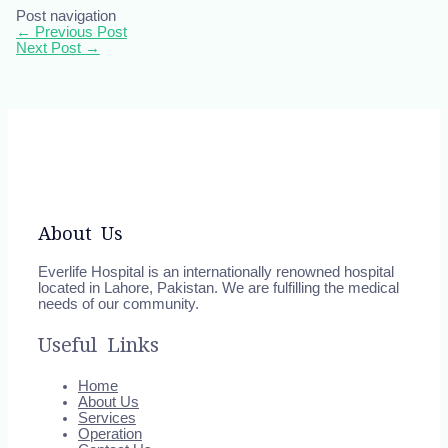
Post navigation
←
Previous Post
Next Post
→
About Us
Everlife Hospital is an internationally renowned hospital
located in Lahore, Pakistan. We are fulfilling the medical
needs of our community.
Useful Links
Home
About Us
Services
Operation