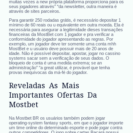
muitas vezes a new própria plataforma proporciona para os
seus jogadores através” “da newsletter, outra maneira é
através de sites parceiros.
Para garantir 250 rodadas grátis, é necessário depositar 1
mínimo de 60 reais ou u equivalente em outra moeda. Ela é
necessária para asegurar a legitimidade dieses transações
financeiras da MostBet com 1 jogador e pra verificar a
conformidade do jogador apresentando as regras. Por
exemplo, um jogador deve ter somente uma conta mhh
MostBet e u usuário deve possuir mais de 20 anos de
idade. Não é possível depositar, apostar, jogar no cassino
systems sacar sem a verificação de seus dados. O
bloqueio de conta é uma medida extrema; se an
administração” “a great utilizar, é provável que tenha
provas inequívocas da má-fé do jogador.
Reveladas As Mais
Importantes Ofertas Da
Mostbet
Na Mostbet BR os usuários também podem jogar
operating-system fantasy sports, em que o jogador importe
um time online do determinado esporte e pode jogar contra
outros competidores. O jogo sobre cartas Bacará possui