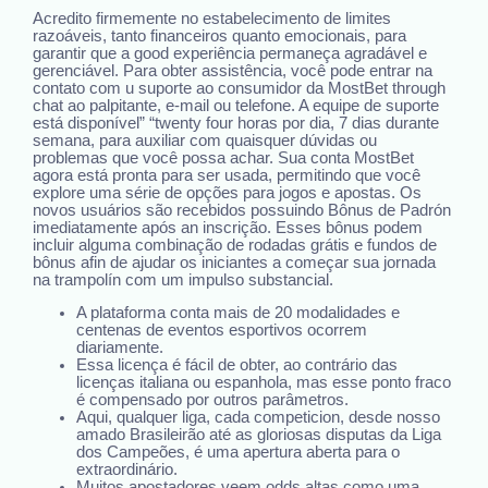
Acredito firmemente no estabelecimento de limites
razoáveis, tanto financeiros quanto emocionais, para
garantir que a good experiência permaneça agradável e
gerenciável. Para obter assistência, você pode entrar na
contato com u suporte ao consumidor da MostBet through
chat ao palpitante, e-mail ou telefone. A equipe de suporte
está disponível” “twenty four horas por dia, 7 dias durante
semana, para auxiliar com quaisquer dúvidas ou
problemas que você possa achar. Sua conta MostBet
agora está pronta para ser usada, permitindo que você
explore uma série de opções para jogos e apostas. Os
novos usuários são recebidos possuindo Bônus de Padrón
imediatamente após an inscrição. Esses bônus podem
incluir alguma combinação de rodadas grátis e fundos de
bônus afin de ajudar os iniciantes a começar sua jornada
na trampolín com um impulso substancial.
A plataforma conta mais de 20 modalidades e
centenas de eventos esportivos ocorrem
diariamente.
Essa licença é fácil de obter, ao contrário das
licenças italiana ou espanhola, mas esse ponto fraco
é compensado por outros parâmetros.
Aqui, qualquer liga, cada competicion, desde nosso
amado Brasileirão até as gloriosas disputas da Liga
dos Campeões, é uma apertura aberta para o
extraordinário.
Muitos apostadores veem odds altas como uma