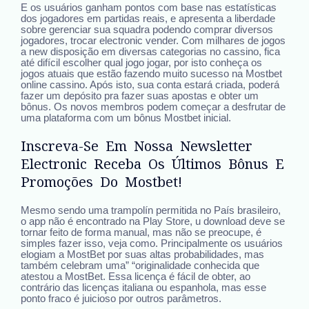
E os usuários ganham pontos com base nas estatísticas
dos jogadores em partidas reais, e apresenta a liberdade
sobre gerenciar sua squadra podendo comprar diversos
jogadores, trocar electronic vender. Com milhares de jogos
a new disposição em diversas categorias no cassino, fica
até difícil escolher qual jogo jogar, por isto conheça os
jogos atuais que estão fazendo muito sucesso na Mostbet
online cassino. Após isto, sua conta estará criada, poderá
fazer um depósito pra fazer suas apostas e obter um
bônus. Os novos membros podem começar a desfrutar de
uma plataforma com um bônus Mostbet inicial.
Inscreva-Se Em Nossa Newsletter
Electronic Receba Os Últimos Bônus E
Promoções Do Mostbet!
Mesmo sendo uma trampolín permitida no País brasileiro,
o app não é encontrado na Play Store, u download deve se
tornar feito de forma manual, mas não se preocupe, é
simples fazer isso, veja como. Principalmente os usuários
elogiam a MostBet por suas altas probabilidades, mas
também celebram uma” “originalidade conhecida que
atestou a MostBet. Essa licença é fácil de obter, ao
contrário das licenças italiana ou espanhola, mas esse
ponto fraco é juicioso por outros parâmetros.