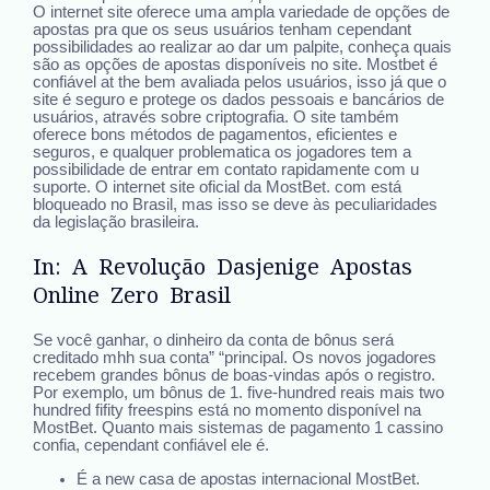
O internet site oferece uma ampla variedade de opções de
apostas pra que os seus usuários tenham cependant
possibilidades ao realizar ao dar um palpite, conheça quais
são as opções de apostas disponíveis no site. Mostbet é
confiável at the bem avaliada pelos usuários, isso já que o
site é seguro e protege os dados pessoais e bancários de
usuários, através sobre criptografia. O site também
oferece bons métodos de pagamentos, eficientes e
seguros, e qualquer problematica os jogadores tem a
possibilidade de entrar em contato rapidamente com u
suporte. O internet site oficial da MostBet. com está
bloqueado no Brasil, mas isso se deve às peculiaridades
da legislação brasileira.
In: A Revolução Dasjenige Apostas
Online Zero Brasil
Se você ganhar, o dinheiro da conta de bônus será
creditado mhh sua conta” “principal. Os novos jogadores
recebem grandes bônus de boas-vindas após o registro.
Por exemplo, um bônus de 1. five-hundred reais mais two
hundred fifity freespins está no momento disponível na
MostBet. Quanto mais sistemas de pagamento 1 cassino
confia, cependant confiável ele é.
É a new casa de apostas internacional MostBet.