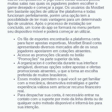
muitas salas nas quais os jogadores podem escolher o
game desejado e começar a jogar. Os usuários da Mostbet
tem bastante opções de utilizar the plataforma e todas
funcionam perfeitamente, porém uma opção tem a
possibilidade de ter mais vantagens para um determinado
tipo de usuários. Após o processo de instalação ser
concluído, um ícone do app se formará no menu perform
seu dispositivo móvel e poderá começar an utilizar.
Os fãs de esportes encontrarão a plataforma certa
para fazer apostas esportivas, Mostbet Brasil conta
apresentando diversos mercados afin de os seus
jogadores apostarem em cotações atraentes.
Acesse as promoções clicando no botão
“Promoções” na parte superior da tela.
A organizacion é conhecida durante sua interface
amigável, diversas opções sobre apostas e ofertas
promocionais atraentes, u que a torna an escolha
preferida de muitos brasileiros.
Esses modos permitem o qual você se get familiar
com a mecânica, desenvolva estratégias e ganhe
experiência valiosa sem arriscar recurso financeiro
real.
Para despachar sua conta, é necessário entrar na
contato com u suporte por meio da linha direta ou de
qualquer outro método disponível e informá-los para
sua intenção.