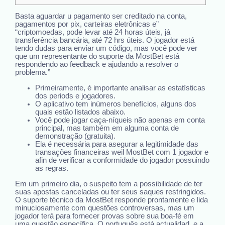
Basta aguardar u pagamento ser creditado na conta,
pagamentos por pix, carteiras eletrônicas e”
“criptomoedas, pode levar até 24 horas úteis, já
transferência bancária, até 72 hrs úteis. O jogador está
tendo dudas para enviar um código, mas você pode ver
que um representante do suporte da MostBet está
respondendo ao feedback e ajudando a resolver o
problema.”
Primeiramente, é importante analisar as estatísticas
dos periods e jogadores.
O aplicativo tem inúmeros benefícios, alguns dos
quais estão listados abaixo.
Você pode jogar caça-níqueis não apenas em conta
principal, mas também em alguma conta de
demonstração (gratuita).
Ela é necessária para asegurar a legitimidade das
transações financeiras weil MostBet com 1 jogador e
afin de verificar a conformidade do jogador possuindo
as regras.
Em um primeiro dia, o suspeito tem a possibilidade de ter
suas apostas canceladas ou ter seus saques restringidos.
O suporte técnico da MostBet responde prontamente e lida
minuciosamente com questões controversas, mas um
jogador terá para fornecer provas sobre sua boa-fé em
uma questão específica. O português está actualidad, e a