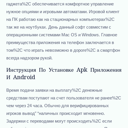
гаджета%2C обеспечивается комфортное управление
нужное опциями и игровыми автоматами. Игровой клиент
на ПК работаю как на стационарных компьютерах%2C
так же на ноутбуках. День данный софт совместим с
операционными системами Mac OS и Windows. Главное
преимущества приложения на телефон заключается в
том%2C что играть невозможно в дороге%2C а смартфон
всегда надзором рукой.
Инструкция По Установке Apk Приложения
И Android
Время подачи заявки на выплату%2C денежные
средствам поступают на счет пользователя не ранее%2C
чем через 24 часа. Обычно для верифицированных
игроков вывод” “наличных происходит мгновенно.
Задержки с переводами могут происходить%2C если