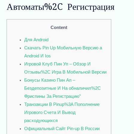
Автоматы%2C Регистрация
Content
Для Android
Cкачать Pin Up Мобильную Версию а
Android И Ios
Игровой Клуб Пин Уп – Обзор И
Отзывы%2C Игра В Мобильной Версии
Бонусы Казино Пин Ап –
Бездепозитные И На обналичил%2C
Фриспины За Регистрацию”
Транзакции В Pinup%3A Пополнение
Игрового Счета И Вывод
расходующихся
Официальный Сайт Pin-up В России