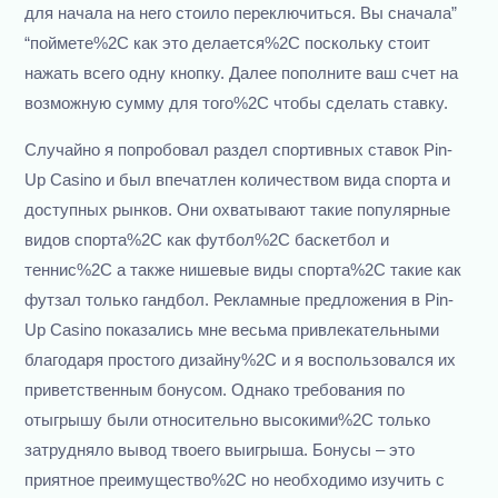
для начала на него стоило переключиться. Вы сначала”
“поймете%2C как это делается%2C поскольку стоит
нажать всего одну кнопку. Далее пополните ваш счет на
возможную сумму для того%2C чтобы сделать ставку.
Случайно я попробовал раздел спортивных ставок Pin-
Up Casino и был впечатлен количеством вида спорта и
доступных рынков. Они охватывают такие популярные
видов спорта%2C как футбол%2C баскетбол и
теннис%2C а также нишевые виды спорта%2C такие как
футзал только гандбол. Рекламные предложения в Pin-
Up Casino показались мне весьма привлекательными
благодаря простого дизайну%2C и я воспользовался их
приветственным бонусом. Однако требования по
отыгрышу были относительно высокими%2C только
затрудняло вывод твоего выигрыша. Бонусы – это
приятное преимущество%2C но необходимо изучить с