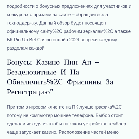
подробности о бонусных предложениях для участников и
конкурсах с призами на сайте – обращайтесь а
техподдержку. Данный обзор будет посвящен
официальному сайту%2C рабочим зеркалам%2C а также
БК Pin-Up Bet Casino онлайн 2024 вопреки каждому
разделам каждой.
Бонусы Казино Пин Ап –
Бездепозитные И На
Обналичить%2C Фриспины За
Регистрацию”
При том в игровом клиенте на ПК лучше графика%2C
потому не компьютер мощнее телефона. Выбор стоит
сделали исходя из чтобы на каком устройстве гемблер
чаще запускает казино. Расположение частей меню