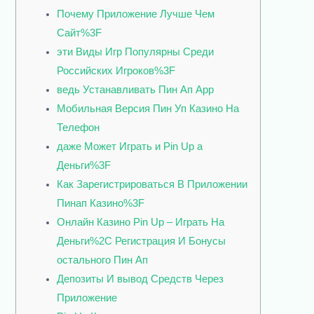
Почему Приложение Лучше Чем
Сайт%3F
эти Виды Игр Популярны Среди
Российских Игроков%3F
ведь Устанавливать Пин Ап App
Мобильная Версия Пин Уп Казино На
Телефон
даже Может Играть и Pin Up а
Деньги%3F
Как Зарегистрироваться В Приложении
Пинап Казино%3F
Онлайн Казино Pin Up – Играть На
Деньги%2C Регистрация И Бонусы
остального Пин Ап
Депозиты И вывод Средств Через
Приложение