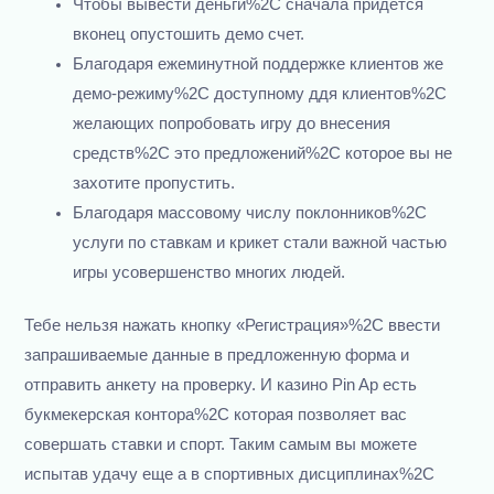
Чтобы вывести деньги%2C сначала придется
вконец опустошить демо счет.
Благодаря ежеминутной поддержке клиентов же
демо-режиму%2C доступному ддя клиентов%2C
желающих попробовать игру до внесения
средств%2C это предложений%2C которое вы не
захотите пропустить.
Благодаря массовому числу поклонников%2C
услуги по ставкам и крикет стали важной частью
игры усовершенство многих людей.
Тебе нельзя нажать кнопку «Регистрация»%2C ввести
запрашиваемые данные в предложенную форма и
отправить анкету на проверку. И казино Pin Ap есть
букмекерская контора%2C которая позволяет вас
совершать ставки и спорт. Таким самым вы можете
испытав удачу еще а в спортивных дисциплинах%2C