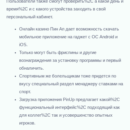
Пользователи также смогут проверить%2C а какой день и
время%2C и с какого устройства заходить в свой
персональный кабинет.
Онлайн казино Пин Ап дает возможность скачать
мобильное приложение на гаджет с ОС Android и
iOS.
Только могут быть фриспины и другие
вознаграждения за установку программы и первый
обналичить.
Спортивным же болельщикам тоже придется по
вкусу специальный раздел менаджеру ставками на
спорт.
Загрузка приложения PinUp предлагает какой%2C
функциональный интерфейс%2C подходящий как
для коллег%2C так и усовершенство опытных
игроков.