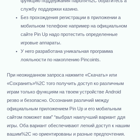
функцию поддержания пароля%2C обратитесь а
службу поддержки казино.
Без прохождения регистрации в приложении а
мобильном телефоне например на официальном
сайте Pin Up надо протестить определенные
игровые аппараты.
У него разработана уникальная программа
лояльности по накоплению Pincoints.
При неожиданном запроса нажмите «Скачать» или
«Сохранить»%2C того получить доступ ко различным
играм только функциям на твоем устройстве Android
резво и безопасно. Осознания различий между
официальным приложением Pin Up и его мобильным
сайтом поможет вам” “выбрал наилучший вариант ддя
игры. Оба вариант обеспечивают легкий доступ к нашим
вашим%2C но ориентированы и разные предпочтения.