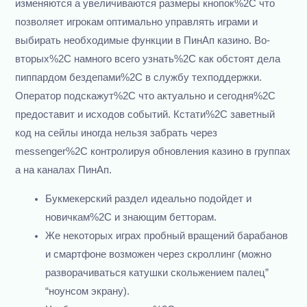
изменяются а увеличиваются размеры кнопок%2C что
позволяет игрокам оптимально управлять играми и
выбирать необходимые функции в ПинАп казино. Во-
вторых%2C намного всего узнать%2C как обстоят дела
пиппардом бездепами%2C в службу техподдержки.
Оператор подскажут%2C что актуально и сегодня%2C
предоставит и исходов событий. Кстати%2C заветный
код на сейлы иногда нельзя забрать через
messenger%2C контролируя обновления казино в группах
а на каналах ПинАп.
Букмекерский раздел идеально подойдет и
новичкам%2C и знающим бетторам.
Же некоторых играх пробный вращений барабанов
и смартфоне возможен через скроллинг (можно
разворачиваться катушки скольжением палец”
“ноунсом экрану).