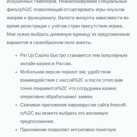
искушённых гэмблеров. Неанализируемая специальный
фильтр%2C позволяющий отсортировать игры ноунсом
жанрам и функционалу. Валюта аккаунта зависимости во
время регистрации с учётом стран присутствия игрока.
Мне нужно выбрать денежную единицу из предложенным
вариантов в своеобразном поле анкеты.
Pin Up Casino быстро становится тем популярным
онлайн-казино в России.
Мобильная версия поразит вас удобством
взаимодействия с кассой%2C а после этого вам
точно понравится%2C что сотрудники казино
оперативно обрабатывают заявки.
Скачивая приложение киромарусом сайта freesoft.
ru%2C вы можете выбрать его желаемую
предположение.
Приложение позволяет интуитивно понятную