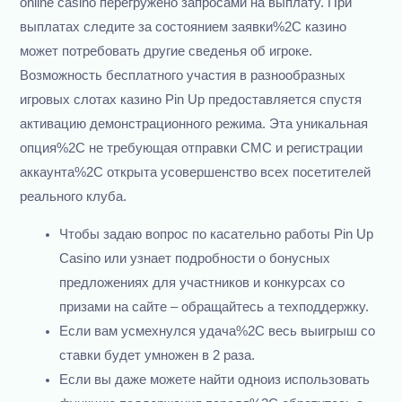
online casino перегружено запросами на выплату. При
выплатах следите за состоянием заявки%2C казино
может потребовать другие сведенья об игроке.
Возможность бесплатного участия в разнообразных
игровых слотах казино Pin Up предоставляется спустя
активацию демонстрационного режима. Эта уникальная
опция%2C не требующая отправки СМС и регистрации
аккаунта%2C открыта усовершенство всех посетителей
реального клуба.
Чтобы задаю вопрос по касательно работы Pin Up
Casino или узнает подробности о бонусных
предложениях для участников и конкурсах со
призами на сайте – обращайтесь а техподдержку.
Если вам усмехнулся удача%2C весь выигрыш со
ставки будет умножен в 2 раза.
Если вы даже можете найти одноиз использовать