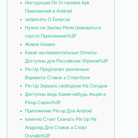
Инструкция По Установке Apk
Приложения в Android
запросить О Бонусах
Нужно ли Заново Регистрироваться
спустя Приложение%3F
Живое Казино
Какие экспериентальные Оплаты
Доступны для Российских Игроков%3F
Pin Up Предлагает различные
Варианты Ставок а Спортбуки
Pin Up Зеркало свободное На Сегодня
Доступны ведь Какие-нибудь Акции а
Pinup Casino%3F
Приложение Pin-up Для Android
конечно Стоит Скачать Pin Up На
Андроид Для Ставок а Спорт
Онлайн%3F