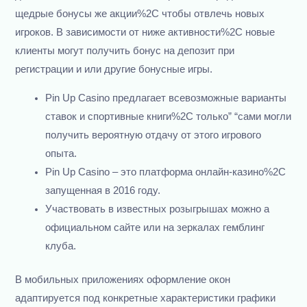
щедрые бонусы же акции%2C чтобы отвлечь новых
игроков. В зависимости от ниже активности%2C новые
клиенты могут получить бонус на депозит при
регистрации и или другие бонусные игры.
Pin Up Casino предлагает всевозможные варианты
ставок и спортивные книги%2C только” “сами могли
получить вероятную отдачу от этого игрового
опыта.
Pin Up Casino – это платформа онлайн-казино%2C
запущенная в 2016 году.
Участвовать в известных розыгрышах можно а
официальном сайте или на зеркалах гемблинг
клуба.
В мобильных приложениях оформление окон
адаптируется под конкретные характеристики графики