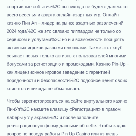
спортивные события%2C вы’никогда не будете далеко от
всего веселья и азарта онлайн-азартных игр. Онлайн
казино Пин Ап – лидер на рынке азартных развлечений
2024 года%2C же это связано пиппардом не только со
сервисом и услугами%2C но и и возможность поощрять
активных игроков разными плюшками. Также этот клуб
осыпает новых только активных пользователей многими
бонусами за регистрацию и промокодами. Казино Pin-Up –
как лицензионное игровое заведение с гарантией
порядочности и безопасности%2C подобное ценит своих
клиентов и никогда не обманывает.
Чтобы зарегистрироваться на сайте виртуального казино
ПинУп%2C нажмите клавишу «Регистрация» в правом
лаберы углу экрана%2C и после заполните
регистрационную форму данными об себе. Чтобы задаю
вопрос по поводу работы Pin Up Casino или узнаешь