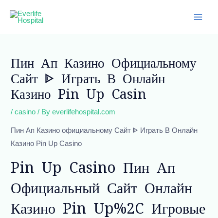
Skip
Main
to
Men
content
Post
navigation
Пин Ап Казино Официальному
Сайт ᐈ Играть В Онлайн
Казино Pin Up Casin
/
casino
/ By
everlifehospital.com
Пин Ап Казино официальному Сайт ᐈ Играть В Онлайн
Казино Pin Up Casino
Pin Up Casino Пин Ап
Официальный Сайт Онлайн
Казино Pin Up%2C Игровые