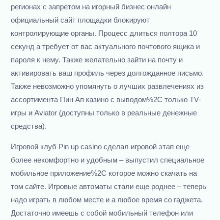
регионах с запретом на игорный бизнес онлайн
официальный сайт площадки блокируют
контролирующие органы. Процесс длиться полтора 10
секунд а требует от вас актуального почтового ящика и
пароля к нему. Также желательно зайти на почту и
активировать ваш профиль через долгожданное письмо.
Также невозможно упомянуть о лучших развлечениях из
ассортимента Пин Ап казино с выводом%2C только TV-
игры и Aviator (доступны только в реальные денежные
средства).
Игровой клуб Pin up casino сделал игровой этап еще
более некомфортно и удобным – выпустил специальное
мобильное приложение%2C которое можно скачать на
том сайте. Игровые автоматы стали еще роднее – теперь
надо играть в любом месте и а любое время со гаджета.
Достаточно имеешь с собой мобильный телефон или