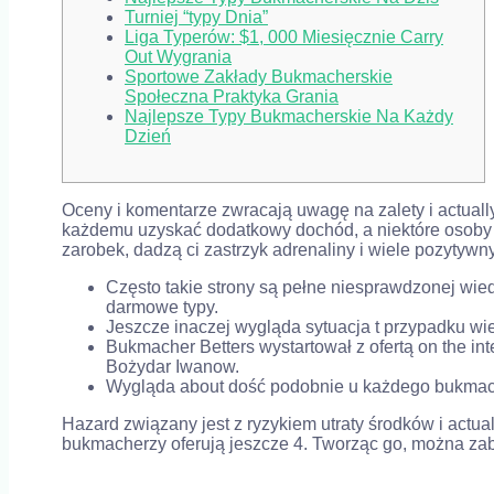
Turniej “typy Dnia”
Liga Typerów: $1, 000 Miesięcznie Carry
Out Wygrania
Sportowe Zakłady Bukmacherskie
Społeczna Praktyka Grania
Najlepsze Typy Bukmacherskie Na Każdy
Dzień
Oceny i komentarze zwracają uwagę na zalety i actuall
każdemu uzyskać dodatkowy dochód, a niektóre osoby 
zarobek, dadzą ci zastrzyk adrenaliny i wiele pozytywn
Często takie strony są pełne niesprawdzonej wied
darmowe typy.
Jeszcze inaczej wygląda sytuacja t przypadku wiel
Bukmacher Betters wystartował z ofertą on the i
Bożydar Iwanow.
Wygląda about dość podobnie u każdego bukmac
Hazard związany jest z ryzykiem utraty środków i actua
bukmacherzy oferują jeszcze 4. Tworząc go, można zab