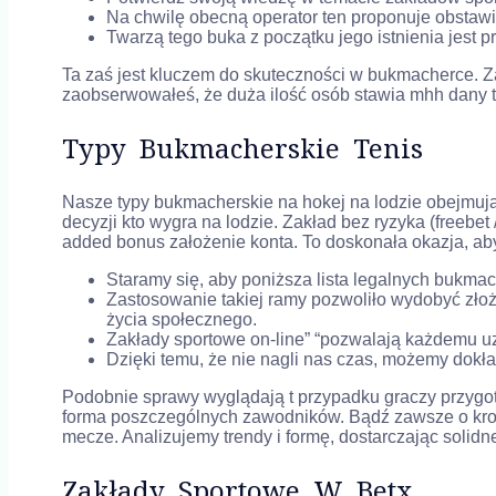
Na chwilę obecną operator ten proponuje obstaw
Twarzą tego buka z początku jego istnienia jest 
Ta zaś jest kluczem do skuteczności w bukmacherce. Zan
zaobserwowałeś, że duża ilość osób stawia mhh dany t
Typy Bukmacherskie Tenis
Nasze typy bukmacherskie na hokej na lodzie obejmują 
decyzji kto wygra na lodzie. Zakład bez ryzyka (freeb
added bonus założenie konta. To doskonała okazja, a
Staramy się, aby poniższa lista legalnych bukma
Zastosowanie takiej ramy pozwoliło wydobyć złoż
życia społecznego.
Zakłady sportowe on-line” “pozwalają każdemu u
Dzięki temu, że nie nagli nas czas, możemy dokł
Podobnie sprawy wyglądają t przypadku graczy przygoto
forma poszczególnych zawodników. Bądź zawsze o krok d
mecze. Analizujemy trendy i formę, dostarczając solidn
Zakłady Sportowe W Betx