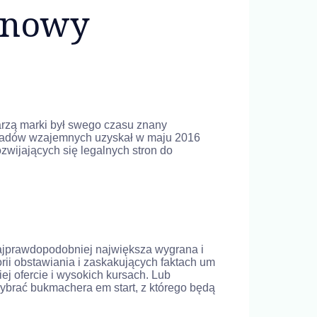
dnowy
arzą marki był swego czasu znany
kładów wzajemnych uzyskał w maju 2016
zwijających się legalnych stron do
najprawdopodobniej największa wygrana i
rii obstawiania i zaskakujących faktach um
j ofercie i wysokich kursach. Lub
wybrać bukmachera em start, z którego będą