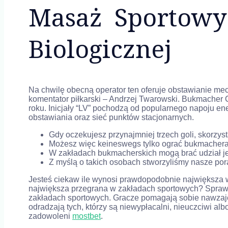
Masaż Sportow
Biologicznej
Na chwilę obecną operator ten oferuje obstawianie me
komentator piłkarski – Andrzej Twarowski. Bukmache
roku. Inicjały “LV” pochodzą od popularnego napoju en
obstawiania oraz sieć punktów stacjonarnych.
Gdy oczekujesz przynajmniej trzech goli, skorzyst
Możesz więc keineswegs tylko ograć bukmachera, 
W zakładach bukmacherskich mogą brać udział je
Z myślą o takich osobach stworzyliśmy nasze pora
Jesteś ciekaw ile wynosi prawdopodobnie największa 
największa przegrana w zakładach sportowych? Sprawdź 
zakładach sportowych. Gracze pomagają sobie nawzajem 
odradzają tych, którzy są niewypłacalni, nieuczciwi a
zadowoleni
mostbet
.