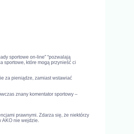
łady sportowe on-line” “pozwalają
 sportowe, które mogą przynieść ci
kie za pieniądze, zamiast wstawiać
.
wówczas znany komentator sportowy –
encjami prawnymi. Zdarza się, że niektórzy
w AKO nie wejdzie.