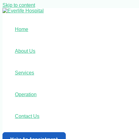
Skip to content
Home
About Us
Services
Operation
Contact Us