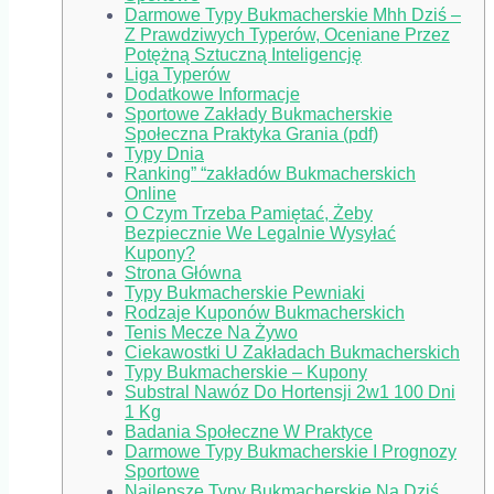
Darmowe Typy Bukmacherskie Mhh Dziś –
Z Prawdziwych Typerów, Oceniane Przez
Potężną Sztuczną Inteligencję
Liga Typerów
Dodatkowe Informacje
Sportowe Zakłady Bukmacherskie
Społeczna Praktyka Grania (pdf)
Typy Dnia
Ranking” “zakładów Bukmacherskich
Online
O Czym Trzeba Pamiętać, Żeby
Bezpiecznie We Legalnie Wysyłać
Kupony?
Strona Główna
Typy Bukmacherskie Pewniaki
Rodzaje Kuponów Bukmacherskich
Tenis Mecze Na Żywo
Ciekawostki U Zakładach Bukmacherskich
Typy Bukmacherskie – Kupony
Substral Nawóz Do Hortensji 2w1 100 Dni
1 Kg
Badania Społeczne W Praktyce
Darmowe Typy Bukmacherskie I Prognozy
Sportowe
Najlepsze Typy Bukmacherskie Na Dziś