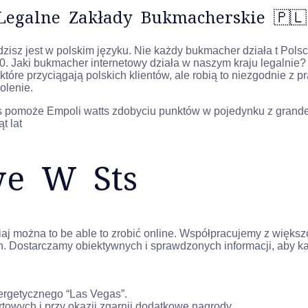
egalne Zakłady Bukmacherskie 🇵🇱
hodzisz jest w polskim języku. Nie każdy bukmacher działa t Pol
. Jaki bukmacher internetowy działa w naszym kraju legalnie? 
, które przyciągają polskich klientów, ale robią to niezgodnie z
olenie.
 pomoże Empoli watts zdobyciu punktów w pojedynku z grande
t lat
we W Sts
aj można to be able to zrobić online. Współpracujemy z większo
ich. Dostarczamy obiektywnych i sprawdzonych informacji, aby
ergetycznego “Las Vegas”.
owych i przy okazji zgarnij dodatkowe nagrody.