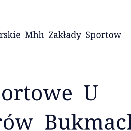
skie Mhh Zakłady Sportow
portowe U
ów Bukmach