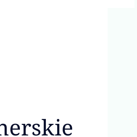
erskie