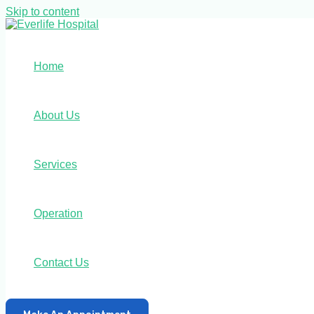
Skip to content
Home
About Us
Services
Operation
Contact Us