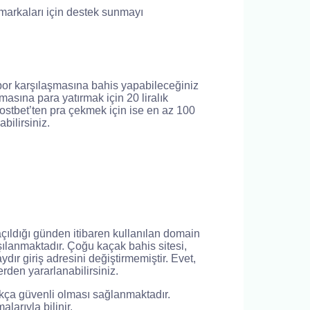
 markaları için destek sunmayı
spor karşılaşmasına bahis yapabileceğiniz
masına para yatırmak için 20 liralık
. Mostbet’ten pra çekmek için ise en az 100
bilirsiniz.
açıldığı günden itibaren kullanılan domain
şılanmaktadır. Çoğu kaçak bahis sitesi,
dır giriş adresini değiştirmemiştir. Evet,
rden yararlanabilirsiniz.
ukça güvenli olması sağlanmaktadır.
larıyla bilinir.