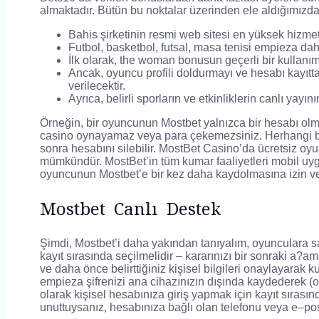
almaktadır. Bütün bu noktalar üzerinden ele aldığımızda M
Bahis şirketinin resmi web sitesi en yüksek hizmet
Futbol, ​​basketbol, ​​futsal, masa tenisi empieza d
İlk olarak, the woman bonusun geçerli bir kullanım s
Ancak, oyuncu profili doldurmayı ve hesabı kayıtt
verilecektir.
Ayrıca, belirli sporların ve etkinliklerin canlı yayı
Örneğin, bir oyuncunun Mostbet yalnızca bir hesabı olm
casino oynayamaz veya para çekemezsiniz. Herhangi bir m
sonra hesabını silebilir. MostBet Casino’da ücretsiz oy
mümkündür. MostBet’in tüm kumar faaliyetleri mobil uygu
oyuncunun Mostbet’e bir kez daha kaydolmasına izin veril
Mostbet Canlı Destek
Şimdi, Mostbet’i daha yakından tanıyalım, oyunculara sa
kayıt sırasında seçilmelidir – kararınızı bir sonraki a?a
ve daha önce belirttiğiniz kişisel bilgileri onaylayarak
empieza şifrenizi ana cihazınızın dışında kaydederek (o
olarak kişisel hesabınıza giriş yapmak için kayıt sırasınd
unuttuysanız, hesabınıza bağlı olan telefonu veya e–pos