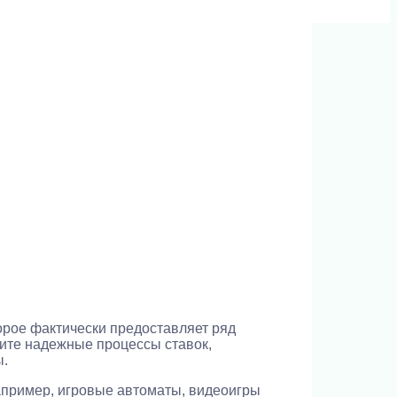
торое фактически предоставляет ряд
тите надежные процессы ставок,
ы.
апример, игровые автоматы, видеоигры