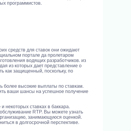
ных программистов.
оих средств для ставок они ожидают
ициальном портале да пролетаром
готовления водящих разработчиков. из
дая из которых дает представление о
ать как защищенный, поскольку, по
ть более высокие выплаты по ставкам.
сить ваши шансы на успешное получение
и некоторых ставках в баккара.
 обслуживание RTP. Вы можете узнать
 организацию, занимающуюся оценкой.
иться в долгосрочной перспективе.