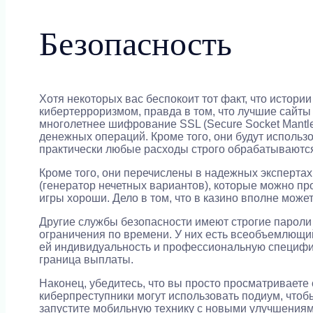
Безопасность
Хотя некоторых вас беспокоит тот факт, что истори
кибертерроризмом, правда в том, что лучшие сайты
многолетнее шифрование SSL (Secure Socket Mantl
денежных операций. Кроме того, они будут использ
практически любые расходы строго обрабатываютс
Кроме того, они перечислены в надежных экспертах по
(генератор нечетных вариантов), которые можно п
игры хороши. Дело в том, что в казино вполне може
Другие службы безопасности имеют строгие пароли
ограничения по времени. У них есть всеобъемлющи
ей индивидуальность и профессиональную специфику
граница выплаты.
Наконец, убедитесь, что вы просто просматриваете 
киберпреступники могут использовать подиум, чтоб
запустите мобильную технику с новыми улучшениям