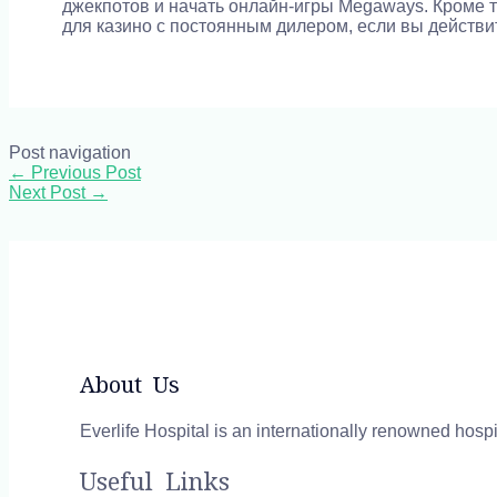
джекпотов и начать онлайн-игры Megaways. Кроме т
для казино с постоянным дилером, если вы действи
Post navigation
←
Previous Post
Next Post
→
About Us
Everlife Hospital is an internationally renowned hospi
Useful Links