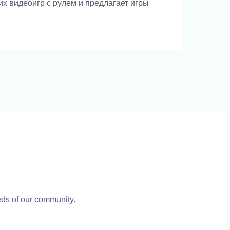
их видеоигр с рулем и предлагает игры
eeds of our community.