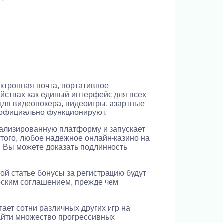
ктронная почта, портативное
ройствах как единый интерфейс для всех
 для видеопокера, видеоигры, азартные
 официально функционируют.
циализированную платформу и запускает
того, любое надежное онлайн-казино на
. Вы можете доказать подлинность
ой статье бонусы за регистрацию будут
ерским соглашением, прежде чем
гает сотни различных других игр на
найти множество прогрессивных