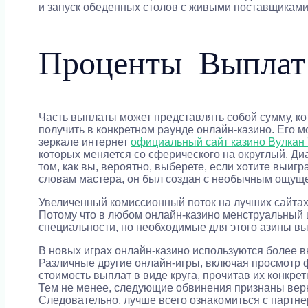
и запуск обеденных столов с живыми поставщиками
Проценты Выплат
Часть выплаты может представлять собой сумму, ко
получить в конкретном раунде онлайн-казино. Его 
зеркале интернет
официальный сайт казино Вулкан 
которых меняется со сферического на округлый. Диа
том, как вы, вероятно, выберете, если хотите выигр
словам мастера, он был создан с необычным ощуще
Увеличенный комиссионный поток на лучших сайтах 
Потому что в любом онлайн-казино менструальный 
специальности, но необходимые для этого азины вы
В новых играх онлайн-казино используются более в
Различные другие онлайн-игры, включая просмотр 
стоимость выплат в виде круга, прочитав их конкр
Тем не менее, следующие обвинения признаны верн
Следовательно, лучше всего ознакомиться с партн