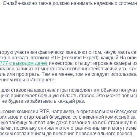
. Онлайн-казино также должно нанимать надежных систем
торую участники фактически заявляют о том, какую часть св
можно назвать потоком RTP (Resume Expert), каждый На оф
777 с выводом денег
инвесторы отыщут игровые камеры из
пазон зависит от множества особенностей: тысячи игр, каж
ать или проиграть. Тем не менее, том не следует использов
нием игры в Интернете.
для ставок на азартные игры позволяет им обычно получа
цикл привлекает большую область ставок. Это может повы
 не будете зарабатывать каждый раз.
ысокие комиссии RTP, например, в оригинальном блэкджеке 
фильмов и стартовый блэкджек, со сниженной комиссией за
етную таблицу выплат или даже позвонив на веб-страницу в
ыми, поскольку они являются ограниченными и могут измен
ерским соглашением до внесения первоначального взноса.