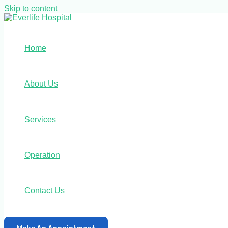
Skip to content
Home
About Us
Services
Operation
Contact Us