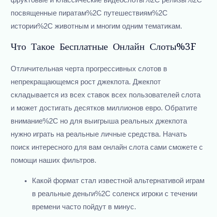
фруктовые и классические видеослоты%2C релизы%2C
посвященные пиратам%2C путешествиям%2C
истории%2C животным и многим одним тематикам.
Что Такое Бесплатные Онлайн Слоты%3F
Отличительная черта прогрессивных слотов в
непрекращающемся рост джекпота. Джекпот
складывается из всех ставок всех пользователей слота
и может достигать десятков миллионов евро. Обратите
внимание%2C но для выигрыша реальных джекпота
нужно играть на реальные личные средства. Начать
поиск интересного для вам онлайн слота сами сможете с
помощи наших фильтров.
Какой формат стал известной альтернативой играм
в реальные деньги%2C соленск игроки с течении
времени часто пойдут в минус.