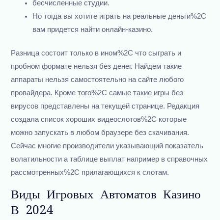
бесчисленные студии.
Но тогда вы хотите играть на реальные деньги%2C
вам придется найти онлайн-казино.
Разница состоит только в ином%2C что сыграть и
пробном формате нельзя без денег. Найдем такие
аппараты нельзя самостоятельно на сайте любого
провайдера. Кроме того%2C самые такие игры без
вирусов представлены на текущей странице. Редакция
создала список хороших видеослотов%2C которые
можно запускать в любом браузере без скачивания.
Сейчас многие производители указывающий показатель
волатильности а таблице выплат например в справочных
рассмотренных%2C прилагающихся к слотам.
Виды Игровых Автоматов Казино
В 2024