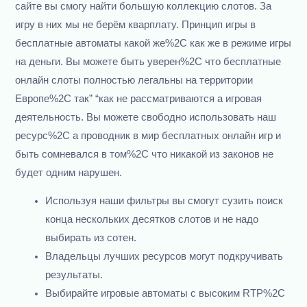
сайте вы смогу найти большую коллекцию слотов. За
игру в них мы не берём кварплату. Принцип игры в
бесплатные автоматы какой же%2C как же в режиме игры
на деньги. Вы можете быть уверен%2C что бесплатные
онлайн слоты полностью легальны на территории
Европе%2C так” “как не рассматриваются а игровая
деятельность. Вы можете свободно использовать наш
ресурс%2C а проводник в мир бесплатных онлайн игр и
быть сомневался в том%2C что никакой из законов не
будет одним нарушен.
Используя наши фильтры вы смогут сузить поиск
конца нескольких десятков слотов и не надо
выбирать из сотен.
Владельцы лучших ресурсов могут подкручивать
результаты.
Выбирайте игровые автоматы с высоким RTP%2C