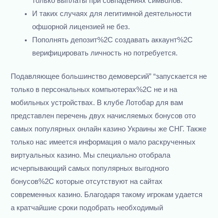
только выплаты при совпадениях символов.
И таких случаях для легитимной деятельности
офшорной лицензией не без.
Пополнять депозит%2C создавать аккаунт%2C
верифицировать личность но потребуется.
Подавляющее большинство демоверсий” “запускается не
только в персональных компьютерах%2C не и на
мобильных устройствах. В клубе Лотобар для вам
представлен перечень двух начисляемых бонусов ото
самых популярных онлайн казино Украины же СНГ. Также
только нас имеется информация о мало раскрученных
виртуальных казино. Мы специально отобрала
исчерпывающий самых популярных выгодного
бонусов%2C которые отсутствуют на сайтах
современных казино. Благодаря такому игрокам удается
а кратчайшие сроки подобрать необходимый