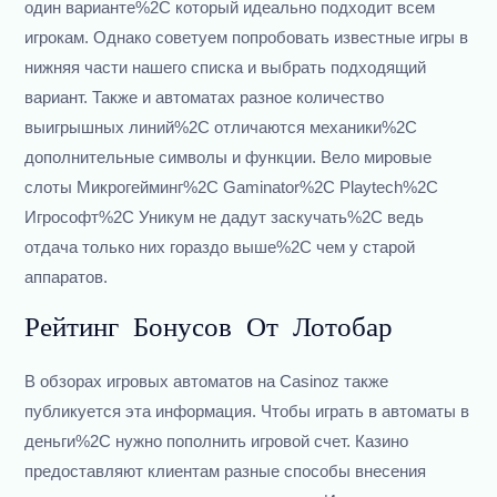
один варианте%2C который идеально подходит всем
игрокам. Однако советуем попробовать известные игры в
нижняя части нашего списка и выбрать подходящий
вариант. Также и автоматах разное количество
выигрышных линий%2C отличаются механики%2C
дополнительные символы и функции. Вело мировые
слоты Микрогейминг%2C Gaminator%2C Playtech%2C
Игрософт%2C Уникум не дадут заскучать%2C ведь
отдача только них гораздо выше%2C чем у старой
аппаратов.
Рейтинг Бонусов От Лотобар
В обзорах игровых автоматов на Casinoz также
публикуется эта информация. Чтобы играть в автоматы в
деньги%2C нужно пополнить игровой счет. Казино
предоставляют клиентам разные способы внесения