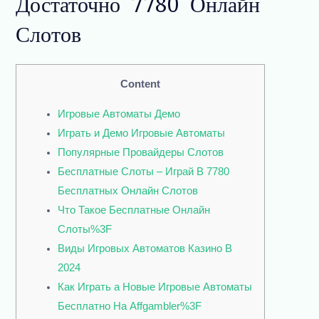
Достаточно 7780 Онлайн
Слотов
Content
Игровые Автоматы Демо
Играть и Демо Игровые Автоматы
Популярные Провайдеры Слотов
Бесплатные Слоты – Играй В 7780
Бесплатных Онлайн Слотов
Что Такое Бесплатные Онлайн
Слоты%3F
Виды Игровых Автоматов Казино В
2024
Как Играть а Новые Игровые Автоматы
Бесплатно На Affgambler%3F