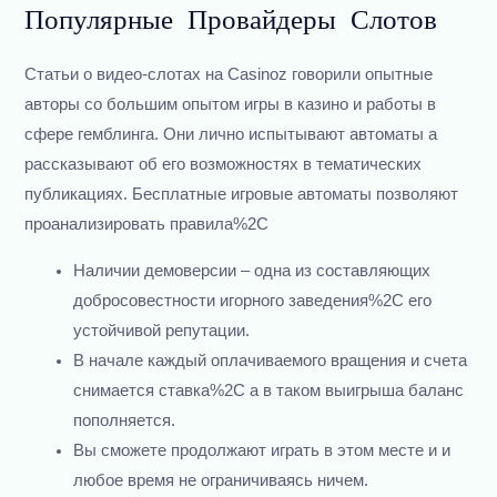
Популярные Провайдеры Слотов
Статьи о видео-слотах на Casinoz говорили опытные
авторы со большим опытом игры в казино и работы в
сфере гемблинга. Они лично испытывают автоматы а
рассказывают об его возможностях в тематических
публикациях. Бесплатные игровые автоматы позволяют
проанализировать правила%2C
Наличии демоверсии – одна из составляющих
добросовестности игорного заведения%2C его
устойчивой репутации.
В начале каждый оплачиваемого вращения и счета
снимается ставка%2C а в таком выигрыша баланс
пополняется.
Вы сможете продолжают играть в этом месте и и
любое время не ограничиваясь ничем.