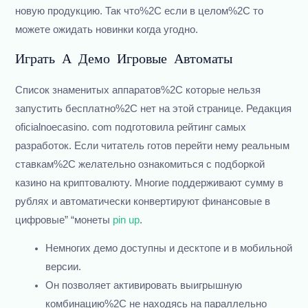
новую продукцию. Так что%2C если в целом%2C то
можете ожидать новинки когда угодно.
Играть А Демо Игровые Автоматы
Список знаменитых аппаратов%2C которые нельзя
запустить бесплатно%2C нет на этой странице. Редакция
oficialnoecasino. com подготовила рейтинг самых
разработок. Если читатель готов перейти нему реальным
ставкам%2C желательно ознакомиться с подборкой
казино на криптовалюту. Многие поддерживают сумму в
рублях и автоматически конвертируют финансовые в
цифровые” “монеты
pin up
.
Немногих демо доступны и десктопе и в мобильной
версии.
Он позволяет активировать выигрышную
комбинацию%2C не находясь на параллельно