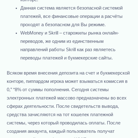
Данная система является безопасной системой
платежей, все финансовые операции а расчёты
проходят а безопасном для Вы режиме.
WebMoney и Skrill – старожилы рынка онлайн-
переводов, же одним из единственным
направлений работы Skrill как раз являетесь
переводы платежей и букмекерские сайты.
Всяком время внесения депозита на счет и букмекерской
конторе, пиппардом игрока может взыматься комиссия в
0,” “8% от суммы пополнения. Сегодня системы
электронных платежей массово предназначены во всех
сферах деятельности. После свидетельств вывода,
средства зачисляются на тот кошелек платежной
системы, через который проводилась оплаты. После
создания аккаунта, каждый пользователь получат