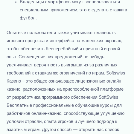
Владельцы смартфонов могут воспользоваться
специальным приложением, этого сделать ставки в
футбол.
Опытные пользователи также учитывают плавность
игрового процесса и интерфейса на маленьких экранах,
чтобы обеспечить бесперебойный и приятный игровой
опыт. Совмещение них предложений не нибудь
увеличивает вероятность выигрыша из-за различных
требований к ставкам же ограничений по играм. Softswiss
Казино – это общее означающее лицензионных онлайн
казино, расположенных на приспособленной платформе
от разработчика программного обеспечения SoftSwiss.
Бесплатные профессиональные обучающие курсы для
работников онлайн-казино, способствующие улучшению
условий отрасли, опыта игроков и лучшего подхода к
азартным играм. Другой способ — открыть нас список