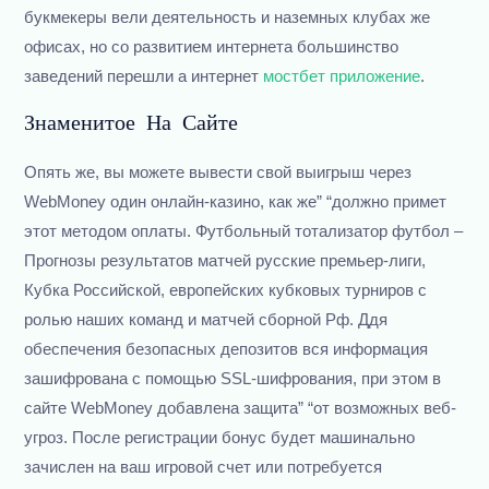
букмекеры вели деятельность и наземных клубах же
офисах, но со развитием интернета большинство
заведений перешли а интернет
мостбет приложение
.
Знаменитое На Сайте
Опять же, вы можете вывести свой выигрыш через
WebMoney один онлайн-казино, как же” “должно примет
этот методом оплаты. Футбольный тотализатор футбол –
Прогнозы результатов матчей русские премьер-лиги,
Кубка Российской, европейских кубковых турниров с
ролью наших команд и матчей сборной Рф. Ддя
обеспечения безопасных депозитов вся информация
зашифрована с помощью SSL-шифрования, при этом в
сайте WebMoney добавлена защита” “от возможных веб-
угроз. После регистрации бонус будет машинально
зачислен на ваш игровой счет или потребуется