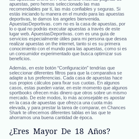
apuestas, pero hemos seleccionado las mas
recomendables par tí, las más confiables y seguras. Si
estás iniciando tu manera en el mundo para las apuestas
deportivas, te damos los angeles bienvenida.
ApuestasDeportivas. com no es la casa de apuestas, por
lo o qual no podrás executar apuestas a través de este
lugar web. ApuestasDeportivas. com es una guía de
servicios especialmente útiles para mi persona que desea
realizar apuestas on the internet, tanto si es su primera
conocimiento con el mundo para las apuestas, como si es
un consumidor experimentado que busca optimizar sus
beneficios.
Además, en este botón “Configuración” tendrías que
seleccionar diferentes filtros para que la comparativa se
adapte a tus preferencias. Cada casa de apuestas hace
sus propios cálculos para fixar sus cuotas. En algunos
casos, estas pueden variar, en este momento que algunos
sportbooks ofrecen más dinero que otros sobre un mismo
mercado. De este modos, lo más aconsejable es apostar
en la casa de apuestas que ofrezca una cuota más
elevada, y para prestar la tarea de comparar, en Chances
Shark te ofrecemos diferentes tablas en las que te
ahorramos una buena cantidad de época.
¿eres Mayor De 18 Años?