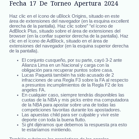
Fecha 17 De Torneo Apertura 2024
Haz clic en el ícono de uBlock Origins, situado en este
área de extensiones del navegador (en la esquina excellent
derecha de la pantalla). Haz clic sobre” “el ícono de
AdBlock Plus, situado sobre el área de extensiones del
browser (en la confiar superior derecha de la pantalla). Haz
clic en el ícono de AdBlock, situado en el área de
extensiones del navegador (en la esquina superior derecha
de la pantalla).
El conjunto cusqueño, por su parte, cayó 3-2 ante
Alianza Lima en un Nacional y carga con la
obligación para recuperar puntos sobre casa.
Lucas Paquetá también ha sido acusado de 2
infracciones de una Regla F3 sobre la FA al respecto
a presuntos incumplimientos de la Regla F2 de los
angeles FA.
En cualquier caso, siempre tendrás disponibles las
cuotas de la NBA y mis picks entre ma computadora
de la NBA para apostar sobre una de todas las
competiciones favoritas durante los apostadores.
Las apuestas child para ser culpable y vivir este
deporte con toda la buena flutto.
Si ght dijéramos que debemos la respuesta pra esto
te estaríamos mintiendo.