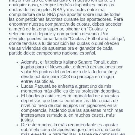
cualquier caso, siempre tendrás disponibles todas las
cuotas de los angeles NBA y mis picks entre ma
computadora de la NBA para apostar sobre una de todas
las competiciones favoritas durante los apostadores. Para
encontrar nuestra comparativa de cuotas, debes acceder
al menú de la zona superior, pinchar en “Cuotas” y
seleccionar el deporte y competición deseada. Por
ejemplo, puedes tomar la ruta “Cuotas / Fútbol and LaLiga”,
donde tendrás a tu disposición las cuotas o qual ofrecen
varias viviendas de apuestas pra el ganador de cada
partido delete campeonato nacional español.
Además, el futbolista italiano Sandro Tonali, quien
jugaba para el Newcastle, enfrentó acusaciones por
violar 55 puntos del ordenanza de la federación y
desde octubre para 2023 no participa en ningún
entrevista oficial.
Lucas Paquetá se enfrenta a great uno de mis
momentos más difíciles de su profesión deportiva.
El hándicap asiático es mi modalidad de apuestas
deportivas que busca equilibrar las diferencias de
nivel no meio de dos equipos um jugadores en la
competencia, haciendo que las apuestas mitch más
interesantes sumado a, en muchos casos, más
justas.
De este modos, lo más recomendable es apostar
sobre ela casa de apuestas que ofrezca una cuota
más elevada, y para facilitar la tarea de comparar, en