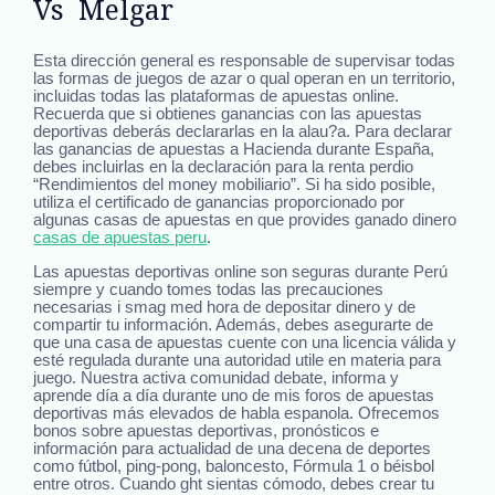
Vs Melgar
Esta dirección general es responsable de supervisar todas
las formas de juegos de azar o qual operan en un territorio,
incluidas todas las plataformas de apuestas online.
Recuerda que si obtienes ganancias con las apuestas
deportivas deberás declararlas en la alau?a. Para declarar
las ganancias de apuestas a Hacienda durante España,
debes incluirlas en la declaración para la renta perdio
“Rendimientos del money mobiliario”. Si ha sido posible,
utiliza el certificado de ganancias proporcionado por
algunas casas de apuestas en que provides ganado dinero
casas de apuestas peru
.
Las apuestas deportivas online son seguras durante Perú
siempre y cuando tomes todas las precauciones
necesarias i smag med hora de depositar dinero y de
compartir tu información. Además, debes asegurarte de
que una casa de apuestas cuente con una licencia válida y
esté regulada durante una autoridad utile en materia para
juego. Nuestra activa comunidad debate, informa y
aprende día a día durante uno de mis foros de apuestas
deportivas más elevados de habla espanola. Ofrecemos
bonos sobre apuestas deportivas, pronósticos e
información para actualidad de una decena de deportes
como fútbol, ping-pong, baloncesto, Fórmula 1 o béisbol
entre otros. Cuando ght sientas cómodo, debes crear tu