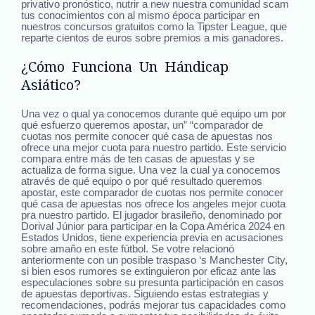
privativo pronóstico, nutrir a new nuestra comunidad scam
tus conocimientos con al mismo época participar en
nuestros concursos gratuitos como la Tipster League, que
reparte cientos de euros sobre premios a mis ganadores.
¿cómo Funciona Un Hándicap
Asiático?
Una vez o qual ya conocemos durante qué equipo um por
qué esfuerzo queremos apostar, un” “comparador de
cuotas nos permite conocer qué casa de apuestas nos
ofrece una mejor cuota para nuestro partido. Este servicio
compara entre más de ten casas de apuestas y se
actualiza de forma sigue. Una vez la cual ya conocemos
através de qué equipo o por qué resultado queremos
apostar, este comparador de cuotas nos permite conocer
qué casa de apuestas nos ofrece los angeles mejor cuota
pra nuestro partido. El jugador brasileño, denominado por
Dorival Júnior para participar en la Copa América 2024 en
Estados Unidos, tiene experiencia previa en acusaciones
sobre amaño en este fútbol. Se votre relacionó
anteriormente con un posible traspaso ‘s Manchester City,
si bien esos rumores se extinguieron por eficaz ante las
especulaciones sobre su presunta participación en casos
de apuestas deportivas. Siguiendo estas estrategias y
recomendaciones, podrás mejorar tus capacidades como