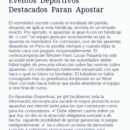
Eventos Deportivos
Destacados Paran Apostar
El reembolso sucede cuando el resultado del partido,
después de aplicar este hándicap, termina en un empate
exacto. Por ejemplo, si apuestas al ajuar A con un hándicap
de -1 con” “un equipo gana por exactamente un gol, tu
apuesta se reembolsa. En conclusión, vivir de las apuestas
deportivas en Perú es posible siempre y cuando elijas la
buena casa con juegues responsablemente. El
centrocampista del Western Ham Lucas Paquetá ha sido
acusado este jueves através de las autoridades delete
fútbol inglés de presunta infracción sobre las normas sobre
apuestas. Un contratiempo totalmente inesperado con que
hace o qual su futuro ze tambalee. El futbolista se había
consagrado tras su grandísima temporada en un West
Ham con todo hacía indicar que podía abandonar el equipo
a new final de curso.
En Apuestas-Deportivas. pe ght facilitamos toda la
información necesaria pra sacarle el mayor provecho a tus
apuestas por internet tanto para los que comienzan como
para los conocedores. ✔ Debe obtener casino online ya
que hoy en día es la atracción obligatoria sumado a de
hecho, siguiente posibilidad de gestar ganancias si juegas
inteligentemente. ✔ Va a ofrecer un bono de bienvenida
sumado a sobretodo promociones constantes para