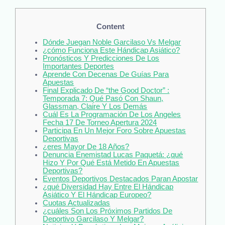
Content
Dónde Juegan Noble Garcilaso Vs Melgar
¿cómo Funciona Este Hándicap Asiático?
Pronósticos Y Predicciones De Los
Importantes Deportes
Aprende Con Decenas De Guías Para
Apuestas
Final Explicado De “the Good Doctor” :
Temporada 7: Qué Pasó Con Shaun,
Glassman, Claire Y Los Demás
Cuál Es La Programación De Los Angeles
Fecha 17 De Torneo Apertura 2024
Participa En Un Mejor Foro Sobre Apuestas
Deportivas
¿eres Mayor De 18 Años?
Denuncia Enemistad Lucas Paquetá: ¿qué
Hizo Y Por Qué Está Metido En Apuestas
Deportivas?
Eventos Deportivos Destacados Paran Apostar
¿qué Diversidad Hay Entre El Hándicap
Asiático Y El Hándicap Europeo?
Cuotas Actualizadas
¿cuáles Son Los Próximos Partidos De
Deportivo Garcilaso Y Melgar?