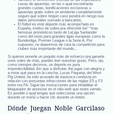
casas de apuestas, en las o qual encontrarás
grandes cuotas, bonificaciones exclusivas u
apuestas gratis sobre un ambiente completamente
seguro que sobre ningún caso pondrá en riesgo sus
datos personales sumado a bancarios.
El fútbol es este deporte más acompa?ado en
España, motivo de sobra pra ofrecerte los” “mas
famosas pronósticos tanto de LaLiga Santander
como del resto para grandes ligas europeas como la
Bundesliga, Premier League o la Serie A. Por
supuesto, no dejaremos de cara la competición para
clubes más importante del mundo…
Si quieres ponerle un poquito más de esfuerzo pra ganarte
unos soles de más, puedes leer nuestras guías. Pero, ojo,
como siempre decimos, un deporte es pura
impredecibilidad. Así que a disfrutar, the jugar con alegría y
a mirar qué pasa en la cancha. Lucas Paqueta, del West
Pig United, ha sido acusado de equivoca conducta en
relación con presuntas infracciones de las reglas E5 y F3
entre ma FA. Sigue las instrucciones para inhabilitar el
bloqueador de anuncios en el sitio web que estés viendo.
Es posible o qual tengas que seleccionar una opción
durante un menú u hacer clic durante un botón.
Dónde Juegan Noble Garcilaso