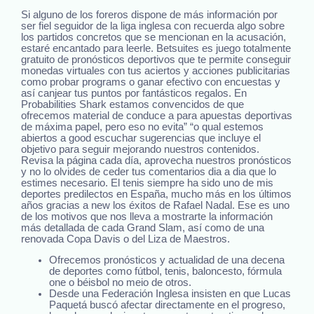
Si alguno de los foreros dispone de más información por
ser fiel seguidor de la liga inglesa con recuerda algo sobre
los partidos concretos que se mencionan en la acusación,
estaré encantado para leerle. Betsuites es juego totalmente
gratuito de pronósticos deportivos que te permite conseguir
monedas virtuales con tus aciertos y acciones publicitarias
como probar programs o ganar efectivo con encuestas y
así canjear tus puntos por fantásticos regalos. En
Probabilities Shark estamos convencidos de que
ofrecemos material de conduce a para apuestas deportivas
de máxima papel, pero eso no evita” “o qual estemos
abiertos a good escuchar sugerencias que incluye el
objetivo para seguir mejorando nuestros contenidos.
Revisa la página cada día, aprovecha nuestros pronósticos
y no lo olvides de ceder tus comentarios dia a dia que lo
estimes necesario. El tenis siempre ha sido uno de mis
deportes predilectos en España, mucho más en los últimos
años gracias a new los éxitos de Rafael Nadal. Ese es uno
de los motivos que nos lleva a mostrarte la información
más detallada de cada Grand Slam, así como de una
renovada Copa Davis o del Liza de Maestros.
Ofrecemos pronósticos y actualidad de una decena
de deportes como fútbol, tenis, baloncesto, fórmula
one o béisbol no meio de otros.
Desde una Federación Inglesa insisten en que Lucas
Paquetá buscó afectar directamente en el progreso,