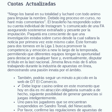
Cuotas Actualizadas
“Niego los banal en su totalidad y lucharé con todo animo
para limpuiar la nombre. Debido ing proceso en curso, no
haré más comentarios”. El brasileño ha respondido sobre
su cuenta individual de Instagram ‘s comunicado de una FA
asegurando sostenerse extrañado y pesante por la
imputación. Paquetá era consciente de que una
investigación estaba sobre curso desde la cual saltara la
noticia por primera vez este mismo calor. Este formato
para dos torneos en la Liga 1 busca promover la
competencia y emoción a new lo largo de la temporada,
permitiendo que diferentes equipos tengan la oportunidad
para destacar en qualquer fase y, eventualmente, disputar
el título en la last nacional. Jimena lleva más de 6 años
trabajando durante la industria de apuestas en línea,
demostrando una pasión innata por el ámbito.
También, podrás seguir un minuto a piccolo en la
web de DT El Comercio.
✔ Debe lograr casino online en este momento que
hoy en día es mi atracción obligatoria sumado a de
hecho, siguiente posibilidad de generar ganancias si
juegas inteligentemente.
Uno para los jugadores que se encuentran
suspendidos en Sandro Tonali, del Newcastle.
Por favor, confirme las regulaciones de apuestas de