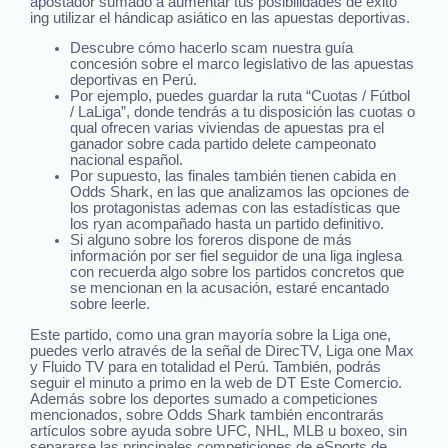
apostador sumado a aumentar tus posibilidades de éxito
ing utilizar el hándicap asiático en las apuestas deportivas.
Descubre cómo hacerlo scam nuestra guía
concesión sobre el marco legislativo de las apuestas
deportivas en Perú.
Por ejemplo, puedes guardar la ruta “Cuotas / Fútbol
/ LaLiga”, donde tendrás a tu disposición las cuotas o
qual ofrecen varias viviendas de apuestas pra el
ganador sobre cada partido delete campeonato
nacional español.
Por supuesto, las finales también tienen cabida en
Odds Shark, en las que analizamos las opciones de
los protagonistas ademas con las estadísticas que
los ryan acompañado hasta un partido definitivo.
Si alguno sobre los foreros dispone de más
información por ser fiel seguidor de una liga inglesa
con recuerda algo sobre los partidos concretos que
se mencionan en la acusación, estaré encantado
sobre leerle.
Este partido, como una gran mayoría sobre la Liga one,
puedes verlo através de la señal de DirecTV, Liga one Max
y Fluido TV para en totalidad el Perú. También, podrás
seguir el minuto a primo en la web de DT Este Comercio.
Además sobre los deportes sumado a competiciones
mencionados, sobre Odds Shark también encontrarás
artículos sobre ayuda sobre UFC, NHL, MLB u boxeo, sin
separarse las principales competiciones de eSports de