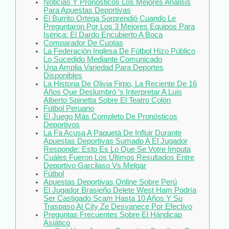
Noticias Y Pronósticos Los Mejores Análisis
Para Apuestas Deportivas
El Burrito Ortega Sorprendió Cuando Le
Preguntaron Por Los 3 Mejores Equipos Para
Isérica: El Dardo Encubierto A Boca
Comparador De Cuotas
La Federación Inglesa De Fútbol Hizo Público
Lo Sucedido Mediante Comunicado
Una Amplia Variedad Para Deportes
Disponibles
La Historia De Olivia Firpo, La Reciente De 16
Años Que Deslumbró ‘s Interpretar A Luis
Alberto Spinetta Sobre El Teatro Colón
Fútbol Peruano
El Juego Más Completo De Pronósticos
Deportivos
La Fa Acusa A Paquetá De Influir Durante
Apuestas Deportivas Sumado A El Jugador
Responde: Esto Es Lo Que Se Votre Imputa
Cuáles Fueron Los Últimos Resultados Entre
Deportivo Garcilaso Vs Melgar
Fútbol
Apuestas Deportivas Online Sobre Perú
El Jugador Brasieño Delete West Ham Podría
Ser Castigado Scam Hasta 10 Años Y Su
Traspaso Al City Ze Desvanece Por Efectivo
Preguntas Frecuentes Sobre El Hándicap
Asiático