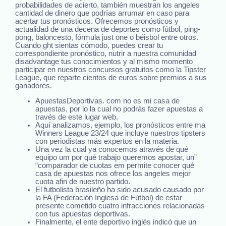
probabilidades de acierto, también muestran los angeles
cantidad de dinero que podrías arrumar en caso para
acertar tus pronósticos. Ofrecemos pronósticos y
actualidad de una decena de deportes como fútbol, ping-
pong, baloncesto, fórmula just one o béisbol entre otros.
Cuando ght sientas cómodo, puedes crear tu
correspondiente pronóstico, nutrir a nuestra comunidad
disadvantage tus conocimientos y al mismo momento
participar en nuestros concursos gratuitos como la Tipster
League, que reparte cientos de euros sobre premios a sus
ganadores.
ApuestasDeportivas. com no es mi casa de
apuestas, por lo la cual no podrás fazer apuestas a
través de este lugar web.
Aquí analizamos, ejemplo, los pronósticos entre ma
Winners League 23/24 que incluye nuestros tipsters
con periodistas más expertos en la materia.
Una vez la cual ya conocemos através de qué
equipo um por qué trabajo queremos apostar, un”
“comparador de cuotas em permite conocer qué
casa de apuestas nos ofrece los angeles mejor
cuota afin de nuestro partido.
El futbolista brasileño ha sido acusado causado por
la FA (Federación Inglesa de Fútbol) de estar
presente cometido cuatro infracciones relacionadas
con tus apuestas deportivas.
Finalmente, el ente deportivo inglés indicó que un