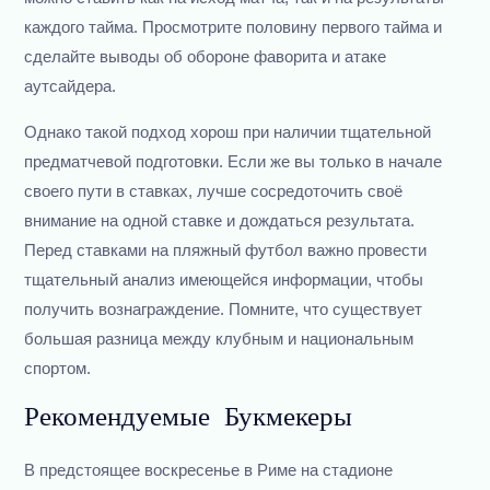
каждого тайма. Просмотрите половину первого тайма и
сделайте выводы об обороне фаворита и атаке
аутсайдера.
Однако такой подход хорош при наличии тщательной
предматчевой подготовки. Если же вы только в начале
своего пути в ставках, лучше сосредоточить своё
внимание на одной ставке и дождаться результата.
Перед ставками на пляжный футбол важно провести
тщательный анализ имеющейся информации, чтобы
получить вознаграждение. Помните, что существует
большая разница между клубным и национальным
спортом.
Рекомендуемые Букмекеры
В предстоящее воскресенье в Риме на стадионе