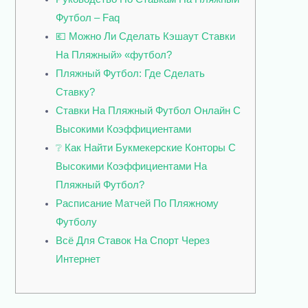
Футбол – Faq
💶 Можно Ли Сделать Кэшаут Ставки
На Пляжный» «футбол?
Пляжный Футбол: Где Сделать
Ставку?
Ставки На Пляжный Футбол Онлайн С
Высокими Коэффициентами
❔ Как Найти Букмекерские Конторы С
Высокими Коэффициентами На
Пляжный Футбол?
Расписание Матчей По Пляжному
Футболу
Всё Для Ставок На Спорт Через
Интернет