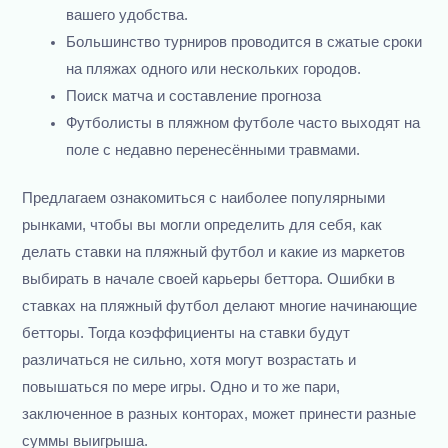
вашего удобства.
Большинство турниров проводится в сжатые сроки
на пляжах одного или нескольких городов.
Поиск матча и составление прогноза
Футболисты в пляжном футболе часто выходят на
поле с недавно перенесёнными травмами.
Предлагаем ознакомиться с наиболее популярными
рынками, чтобы вы могли определить для себя, как
делать ставки на пляжный футбол и какие из маркетов
выбирать в начале своей карьеры беттора. Ошибки в
ставках на пляжный футбол делают многие начинающие
бетторы. Тогда коэффициенты на ставки будут
различаться не сильно, хотя могут возрастать и
повышаться по мере игры. Одно и то же пари,
заключенное в разных конторах, может принести разные
суммы выигрыша.