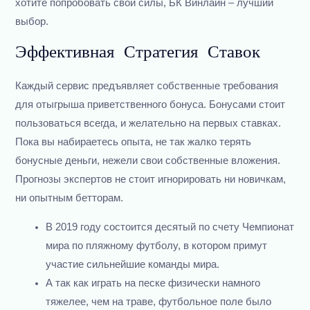
хотите попробовать свои силы, БК Винлайн – лучший
выбор.
Эффективная Стратегия Ставок
Каждый сервис предъявляет собственные требования
для отыгрыша приветственного бонуса. Бонусами стоит
пользоваться всегда, и желательно на первых ставках.
Пока вы набираетесь опыта, не так жалко терять
бонусные деньги, нежели свои собственные вложения.
Прогнозы экспертов не стоит игнорировать ни новичкам,
ни опытным бетторам.
В 2019 году состоится десятый по счету Чемпионат
мира по пляжному футболу, в котором примут
участие сильнейшие команды мира.
А так как играть на песке физически намного
тяжелее, чем на траве, футбольное поле было