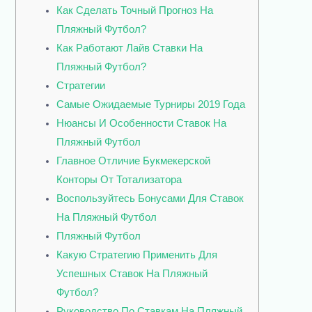
Как Сделать Точный Прогноз На
Пляжный Футбол?
Как Работают Лайв Ставки На
Пляжный Футбол?
Стратегии
Самые Ожидаемые Турниры 2019 Года
Нюансы И Особенности Ставок На
Пляжный Футбол
Главное Отличие Букмекерской
Конторы От Тотализатора
Воспользуйтесь Бонусами Для Ставок
На Пляжный Футбол
Пляжный Футбол
Какую Стратегию Применить Для
Успешных Ставок На Пляжный
Футбол?
Руководство По Ставкам На Пляжный