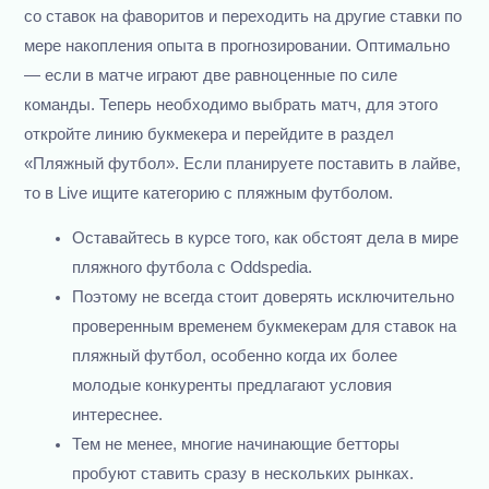
со ставок на фаворитов и переходить на другие ставки по
мере накопления опыта в прогнозировании. Оптимально
— если в матче играют две равноценные по силе
команды. Теперь необходимо выбрать матч, для этого
откройте линию букмекера и перейдите в раздел
«Пляжный футбол». Если планируете поставить в лайве,
то в Live ищите категорию с пляжным футболом.
Оставайтесь в курсе того, как обстоят дела в мире
пляжного футбола с Oddspedia.
Поэтому не всегда стоит доверять исключительно
проверенным временем букмекерам для ставок на
пляжный футбол, особенно когда их более
молодые конкуренты предлагают условия
интереснее.
Тем не менее, многие начинающие бетторы
пробуют ставить сразу в нескольких рынках.