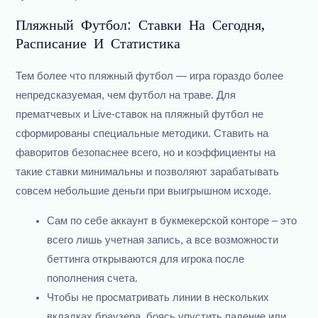
Пляжный Футбол: Ставки На Сегодня,
Расписание И Статистика
Тем более что пляжный футбол — игра гораздо более
непредсказуемая, чем футбол на траве. Для
прематчевых и Live-ставок на пляжный футбол не
сформированы специальные методики. Ставить на
фаворитов безопаснее всего, но и коэффициенты на
такие ставки минимальны и позволяют зарабатывать
совсем небольшие деньги при выигрышном исходе.
Сам по себе аккаунт в букмекерской конторе – это
всего лишь учетная запись, а все возможности
беттинга открываются для игрока после
пополнения счета.
Чтобы не просматривать линии в нескольких
вкладках браузера, боясь упустить падение или