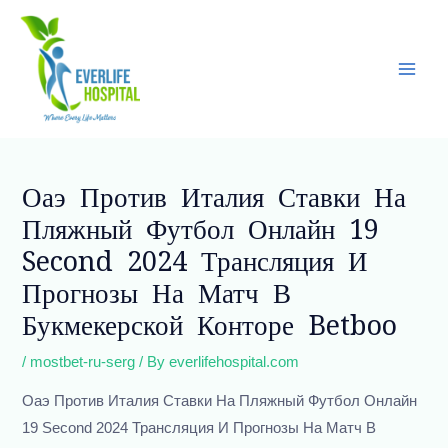
Skip
Main
to
Men
content
Post
navigation
Оаэ Против Италия Ставки На
Пляжный Футбол Онлайн 19
Second 2024 Трансляция И
Прогнозы На Матч В
Букмекерской Конторе Betboo
/
mostbet-ru-serg
/ By
everlifehospital.com
Оаэ Против Италия Ставки На Пляжный Футбол Онлайн
19 Second 2024 Трансляция И Прогнозы На Матч В