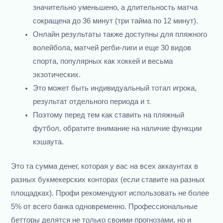
значительно уменьшено, а длительность матча
сокращена до 36 минут (три тайма по 12 минут).
Онлайн результаты также доступны для пляжного
волейбола, матчей регби-лиги и еще 30 видов
спорта, популярных как хоккей и весьма
экзотических.
Это может быть индивидуальный тотал игрока,
результат отдельного периода и т.
Поэтому перед тем как ставить на пляжный
футбол, обратите внимание на наличие функции
кэшаута.
Это та сумма денег, которая у вас на всех аккаунтах в
разных букмекерских конторах (если ставите на разных
площадках). Профи рекомендуют использовать не более
5% от всего банка одновременно. Профессиональные
бетторы делятся не только своими прогнозами, но и