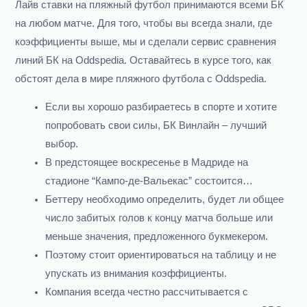
Лайв ставки на пляжный футбол принимаются всеми БК
на любом матче. Для того, чтобы вы всегда знали, где
коэффициенты выше, мы и сделали сервис сравнения
линий БК на Oddspedia. Оставайтесь в курсе того, как
обстоят дела в мире пляжного футбола с Oddspedia.
Если вы хорошо разбираетесь в спорте и хотите
попробовать свои силы, БК Винлайн – лучший
выбор.
В предстоящее воскресенье в Мадриде на
стадионе “Кампо-де-Вальекас” состоится…
Беттеру необходимо определить, будет ли общее
число забитых голов к концу матча больше или
меньше значения, предложенного букмекером.
Поэтому стоит ориентироваться на таблицу и не
упускать из внимания коэффициенты.
Компания всегда честно рассчитывается с