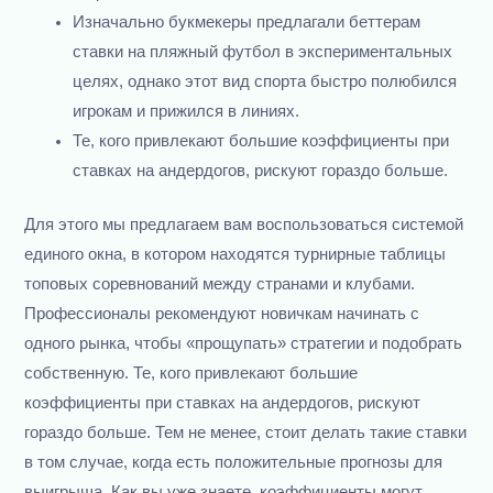
Изначально букмекеры предлагали беттерам
ставки на пляжный футбол в экспериментальных
целях, однако этот вид спорта быстро полюбился
игрокам и прижился в линиях.
Те, кого привлекают большие коэффициенты при
ставках на андердогов, рискуют гораздо больше.
Для этого мы предлагаем вам воспользоваться системой
единого окна, в котором находятся турнирные таблицы
топовых соревнований между странами и клубами.
Профессионалы рекомендуют новичкам начинать с
одного рынка, чтобы «прощупать» стратегии и подобрать
собственную. Те, кого привлекают большие
коэффициенты при ставках на андердогов, рискуют
гораздо больше. Тем не менее, стоит делать такие ставки
в том случае, когда есть положительные прогнозы для
выигрыша. Как вы уже знаете, коэффициенты могут