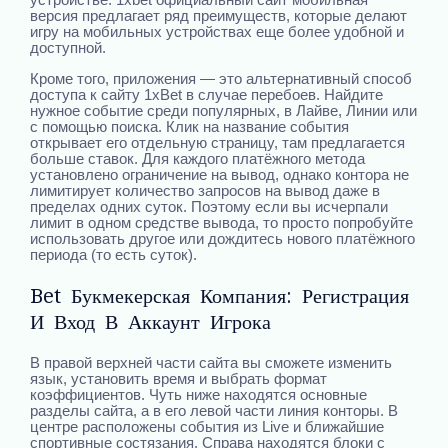
устройстве. 1xbet официальный сайт мобильная
версия предлагает ряд преимуществ, которые делают
игру на мобильных устройствах еще более удобной и
доступной.
Кроме того, приложения — это альтернативный способ
доступа к сайту 1xBet в случае перебоев. Найдите
нужное событие среди популярных, в Лайве, Линии или
с помощью поиска. Клик на название события
открывает его отдельную страницу, там предлагается
больше ставок. Для каждого платёжного метода
установлено ограничение на вывод, однако контора не
лимитирует количество запросов на вывод даже в
пределах одних суток. Поэтому если вы исчерпали
лимит в одном средстве вывода, то просто попробуйте
использовать другое или дождитесь нового платёжного
периода (то есть суток).
Bet Букмекерская Компания: Регистрация
И Вход В Аккаунт Игрока
В правой верхней части сайта вы сможете изменить
язык, установить время и выбрать формат
коэффициентов. Чуть ниже находятся основные
разделы сайта, а в его левой части линия конторы. В
центре расположены события из Live и ближайшие
спортивные состязания. Справа находятся блоки с