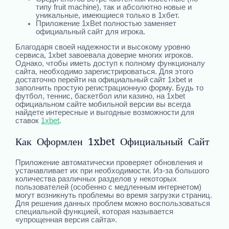
типу fruit machine), так и абсолютно новые и
уникальные, имеющиеся только в 1хбет.
Приложение 1xBet полностью заменяет
официальный сайт для игрока.
Благодаря своей надежности и высокому уровню
сервиса, 1xbet завоевала доверие многих игроков.
Однако, чтобы иметь доступ к полному функционалу
сайта, необходимо зарегистрироваться. Для этого
достаточно перейти на официальный сайт 1xbet и
заполнить простую регистрационную форму. Будь то
футбол, теннис, баскетбол или казино, на 1xbet
официальном сайте мобильной версии вы всегда
найдете интересные и выгодные возможности для
ставок
1xbet
.
Как Оформлен 1xbet Официальный Сайт
Приложение автоматически проверяет обновления и
устанавливает их при необходимости. Из-за большого
количества различных разделов у некоторых
пользователей (особенно с медленным интернетом)
могут возникнуть проблемы во время загрузки страниц.
Для решения данных проблем можно воспользоваться
специальной функцией, которая называется
«упрощенная версия сайта».