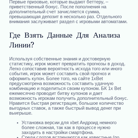
Первые призовые, которые выдают беттеру, –
приветственный бонус. После пополнения на
дополнительный счет зачисляется сумма,
превышающая депозит в несколько раз. Отдельного
внимания заслуживает раздел с игровыми автоматами.
Где Взять Данные Для Анализа
Линии?
Используя собственные знания и достоверную
статистику, игрок может превратить прогнозы в доход.
Легко сопоставив вероятность исхода того или иного
события, игрок может составить свой прогноз и
оформить купон. Более того, на сайте 1xBet
предусмотрена возможность составить удачную
комбинацию и поделиться своим купоном. БК 1x Bet
ежемесячно проводит битву купонов и дает
возможность игрокам получить дополнительный бонус.
Нравится быстрая регистрация, большое количество
выгодных ставок, а также быстрый вывод денег при
выигрыше.
Установка версии для xbet Андроид немного
более сложная, так как в процессе нужно
заходить в настройки смартфона.
Среди слотов встречаются как известные (по