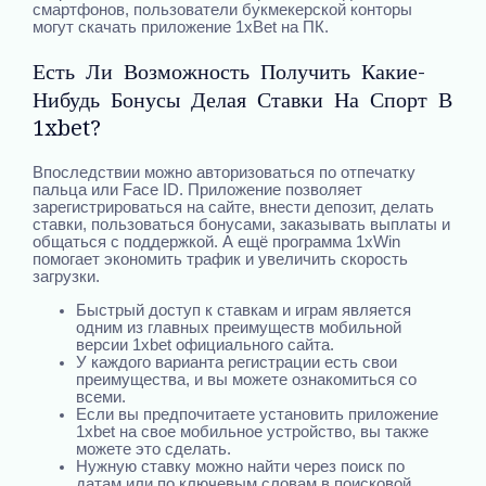
смартфонов, пользователи букмекерской конторы
могут скачать приложение 1xBet на ПК.
Есть Ли Возможность Получить Какие-
Нибудь Бонусы Делая Ставки На Спорт В
1xbet?
Впоследствии можно авторизоваться по отпечатку
пальца или Face ID. Приложение позволяет
зарегистрироваться на сайте, внести депозит, делать
ставки, пользоваться бонусами, заказывать выплаты и
общаться с поддержкой. А ещё программа 1xWin
помогает экономить трафик и увеличить скорость
загрузки.
Быстрый доступ к ставкам и играм является
одним из главных преимуществ мобильной
версии 1xbet официального сайта.
У каждого варианта регистрации есть свои
преимущества, и вы можете ознакомиться со
всеми.
Если вы предпочитаете установить приложение
1xbet на свое мобильное устройство, вы также
можете это сделать.
Нужную ставку можно найти через поиск по
датам или по ключевым словам в поисковой