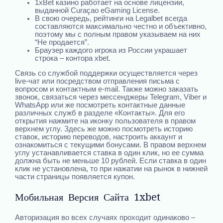
1xBet казино работает на основе лицензии,
выданной Curaçao eGaming License.
В свою очередь, рейтинги на Legalbet всегда
составляются максимально честно и объективно,
поэтому мы с полным правом указываем на них
“Не продается”.
Браузер каждого игрока из России украшает
строка – контора xbet.
Связь со службой поддержки осуществляется через
live-чат или посредством отправления письма с
вопросом и контактным e-mail. Также можно заказать
звонок, связаться через мессенджеры Telegram, Viber и
WhatsApp или же посмотреть контактные данные
различных служб в разделе «Контакты». Для его
открытия нажмите на иконку пользователя в правом
верхнем углу. Здесь же можно посмотреть историю
ставок, историю переводов, настроить аккаунт и
ознакомиться с текущими бонусами. В правом верхнем
углу устанавливается ставка в один клик, но ее сумма
должна быть не меньше 10 рублей. Если ставка в один
клик не установлена, то при нажатии на рынок в нижней
части страницы появляется купон.
Мобильная Версия Сайта 1xbet
Авторизация во всех случаях проходит одинаково –