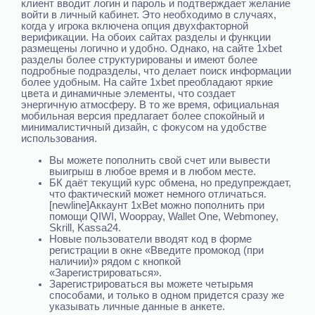
клиент вводит логин и пароль и подтверждает желание
войти в личный кабинет. Это необходимо в случаях,
когда у игрока включена опция двухфакторной
верификации. На обоих сайтах разделы и функции
размещены логично и удобно. Однако, на сайте 1xbet
разделы более структурированы и имеют более
подробные подразделы, что делает поиск информации
более удобным. На сайте 1xbet преобладают яркие
цвета и динамичные элементы, что создает
энергичную атмосферу. В то же время, официальная
мобильная версия предлагает более спокойный и
минималистичный дизайн, с фокусом на удобстве
использования.
Вы можете пополнить свой счет или вывести
выигрыш в любое время и в любом месте.
БК даёт текущий курс обмена, но предупреждает,
что фактический может немного отличаться.
[newline]Аккаунт 1xBet можно пополнить при
помощи QIWI, Wooppay, Wallet One, Webmoney,
Skrill, Kassa24.
Новые пользователи вводят код в форме
регистрации в окне «Введите промокод (при
наличии)» рядом с кнопкой
«Зарегистрироваться».
Зарегистрироваться вы можете четырьмя
способами, и только в одном придется сразу же
указывать личные данные в анкете.