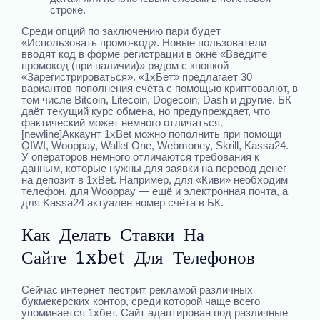
строке.
Среди опций по заключению пари будет
«Использовать промо-код». Новые пользователи
вводят код в форме регистрации в окне «Введите
промокод (при наличии)» рядом с кнопкой
«Зарегистрироваться». «1хБет» предлагает 30
вариантов пополнения счёта с помощью криптовалют, в
том числе Bitcoin, Litecoin, Dogecoin, Dash и другие. БК
даёт текущий курс обмена, но предупреждает, что
фактический может немного отличаться.
[newline]Аккаунт 1xBet можно пополнить при помощи
QIWI, Wooppay, Wallet One, Webmoney, Skrill, Kassa24.
У операторов немного отличаются требования к
данным, которые нужны для заявки на перевод денег
на депозит в 1xBet. Например, для «Киви» необходим
телефон, для Wooppay — ещё и электронная почта, а
для Kassa24 актуален номер счёта в БК.
Как Делать Ставки На
Сайте 1xbet Для Телефонов
Сейчас интернет пестрит рекламой различных
букмекерских контор, среди которой чаще всего
упоминается 1хбет. Сайт адаптирован под различные