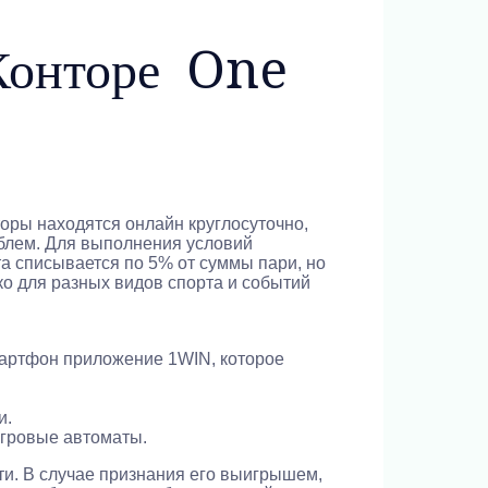
Конторе One
торы находятся онлайн круглосуточно,
облем. Для выполнения условий
та списывается по 5% от суммы пари, но
ко для разных видов спорта и событий
смартфон приложение 1WIN, которое
и.
игровые автоматы.
и. В случае признания его выигрышем,