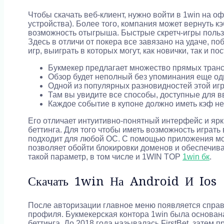
Чтобы скачать веб-клиент, нужно войти в 1win на о
устройства). Более того, компания может вернуть к
возможность отыгрыша. Быстрые скретч-игры пользу
Здесь в отличи от покера все завязано на удаче, 
игр, выиграть в которых могут, как новички, так и п
Букмекер предлагает множество прямых тран
Обзор будет неполный без упоминания еще одно
Одной из популярных разновидностей этой игр
Там вы увидите все способы, доступные для в
Каждое событие в купоне должно иметь кэф не н
Его отличает интуитивно-понятный интерфейс и ярк
беттинга. Для того чтобы иметь возможность играт
подходит для любой ОС. С помощью приложения можно
позволяет обойти блокировки доменов и обеспечива
такой параметр, в том числе и 1WIN TOP
1win бк
.
Скачать 1win На Android И Ios
После авторизации главное меню появляется справа
профиля. Букмекерская контора 1win была основана 
беттинга. До 2018 года называлась FirstBet, затем