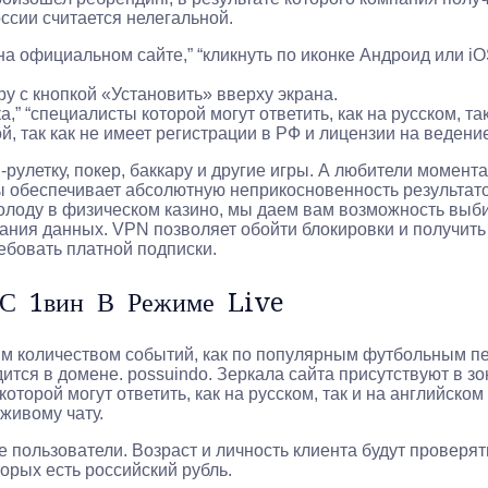
ссии считается нелегальной.
 на официальном сайте,” “кликнуть по иконке Андроид или i
у с кнопкой «Установить» вверху экрана.
” “специалисты которой могут ответить, как на русском, та
й, так как не имеет регистрации в РФ и лицензии на веден
улетку, покер, баккару и другие игры. А любители момента
 обеспечивает абсолютную неприкосновенность результатов 
 колоду в физическом казино, мы даем вам возможность выб
ния данных. VPN позволяет обойти блокировки и получить 
бовать платной подписки.
 С 1вин В Режиме Live
им количеством событий, как по популярным футбольным пе
ся в домене. possuindo. Зеркала сайта присутствуют в зонах 
которой могут ответить, как на русском, так и на английск
 живому чату.
 пользователи. Возраст и личность клиента будут проверя
орых есть российский рубль.