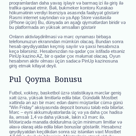
proqramlardan daha yavaş işləyir və barmaq izi ilə giriş ilə
trafikə qənaət etmir. Bəli, bukmeker kontoru Kurakao
hökumətinin verdiyi lisenziya əsasında fəaliyyət göstərir
Rəsmi internet saytından və ya App Store vasitəsilə
(iPhone üçün) Bu, dünyada ən aşağı qiymətlərdən biridir və
bu platformada ən yüksək əmsalları göstərir
Onların aktivləşdirilməsi və mərc oynaması birbaşa
telefonunuzun ekranından mümkün olacaq. Bundan sonra
hesab qeydiyyatdan keçmiş sayılır və şəxsi hesabınıza
keçə bilərsiniz. Hesabınızdan nə qədər çox istifadə etsəniz
PinUp kazino AZ, bir o qədər çox məlumat olacaq. Oyun
hesabının aktiv olması üçün sadəcə PinUp kazinosuna
giriş etmək kifayət deyil.
Pul Qoyma Bonusu
Futbol, ​​xokkey, basketbol üzrə statistikaya mərclər geniş
xətt üzrə, yüksək limitlərlə edilə bilər. Gündəlik Mostbet
xəttində ən azı bir mərc edən daimi müştərilər cümə günü
“Win ​​​​Friday” aksiyasında depozit bonusu tələb edə bilərlər.
Mərc – eyni akkumulyatorlarda üç və ya daha çox hadisə
ilə, əmsalı 1,4 və daha yüksək, lakin x3 mərc ilə.
Mötərizədə manatla doldurulma üçün minimum limitlər və
əlavə olaraq əldə edilə bilən bonuslar göstərilir. Hesabınız
qeydiyyatdan keçdikdən sonra siz istənilən vaxt Mostbet