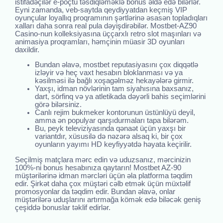
istifadəçilər e-poçtu təsdiqləməklə bonus əldə edə bilərlər.
Eyni zamanda, veb-saytda qeydiyyatdan keçmiş VIP
oyunçular loyallıq proqramının şərtlərinə əsasən topladıqları
xalları daha sonra real pula dəyişdirəbilər. Mostbet-AZ90
Casino-nun kolleksiyasına üççarxlı retro slot maşınları və
animasiya proqramları, həmçinin müasir 3D oyunları
daxildir.
Bundan əlavə, mostbet reputasiyasını çox diqqətlə
izləyir və heç vaxt hesabın bloklanması və ya
kəsilməsi ilə bağlı xoşagəlməz hekayələrə girmir.
Yaxşı, idman növlərinin tam siyahısına baxsanız,
dart, sörfinq və ya atletikada dəyərli bahis seçimlərini
görə bilərsiniz.
Canlı rejim bukmeker kontorunun üstünlüyü deyil,
amma ən populyar qarşıdurmaları tapa bilərəm.
Bu, peyk televiziyasında qənaət üçün yaxşı bir
variantdır, xüsusilə də nəzərə alsaq ki, bir çox
oyunların yayımı HD keyfiyyətdə həyata keçirilir.
Seçilmiş matçlara mərc edin və uduzsanız, mərcinizin
100%-ni bonus hesabınıza qaytarın! Mostbet AZ-90
müştərilərinə idman mərcləri üçün əla platforma təqdim
edir. Şirkət daha çox müştəri cəlb etmək üçün müxtəlif
promosyonlar da təqdim edir. Bundan əlavə, onlar
müştərilərə uduşlarını artırmağa kömək edə biləcək geniş
çeşiddə bonuslar təklif edirlər.