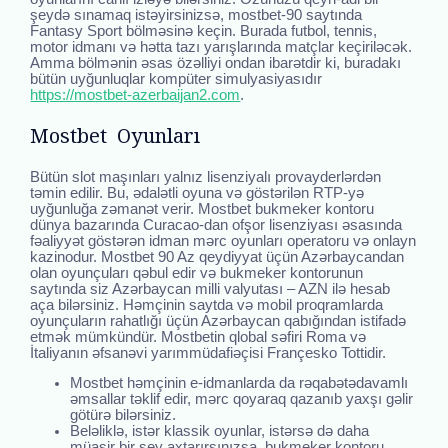
şeydə sınamaq istəyirsinizsə, mostbet-90 saytında
Fantasy Sport bölməsinə keçin. Burada futbol, tennis,
motor idmanı və hətta tazı yarışlarında matçlar keçiriləcək.
Amma bölmənin əsas özəlliyi ondan ibarətdir ki, buradakı
bütün uyğunluqlar kompüter simulyasiyasıdır
https://mostbet-azerbaijan2.com
.
Mostbet Oyunları
Bütün slot maşınları yalnız lisenziyalı provayderlərdən
təmin edilir. Bu, ədalətli oyuna və göstərilən RTP-yə
uyğunluğa zəmanət verir. Mostbet bukmeker kontoru
dünya bazarında Curacao-dan ofşor lisenziyası əsasında
fəaliyyət göstərən idman mərc oyunları operatoru və onlayn
kazinodur. Mostbet 90 Az qeydiyyat üçün Azərbaycandan
olan oyunçuları qəbul edir və bukmeker kontorunun
saytında siz Azərbaycan milli valyutası – AZN ilə hesab
aça bilərsiniz. Həmçinin saytda və mobil proqramlarda
oyunçuların rahatlığı üçün Azərbaycan qabığından istifadə
etmək mümkündür. Mostbetin qlobal səfiri Roma və
İtaliyanın əfsanəvi yarımmüdafiəçisi Françesko Tottidir.
Mostbet həmçinin e-idmanlarda da rəqabətədavamlı
əmsallar təklif edir, mərc qoyaraq qazanıb yaxşı gəlir
götürə bilərsiniz.
Beləliklə, istər klassik oyunlar, istərsə də daha
müasir bir şey axtarırsınızsa, bukmeker kontoru