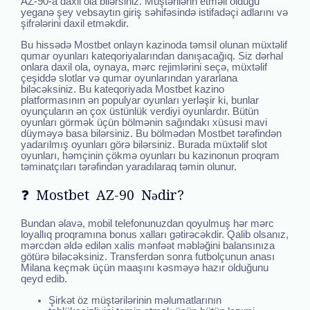
AZ-90-a daxil ola bilərsiniz. Müştərilərin etməli olduğu
yeganə şey vebsaytın giriş səhifəsində istifadəçi adlarını və
şifrələrini daxil etməkdir.
Bu hissədə Mostbet onlayn kazinoda təmsil olunan müxtəlif
qumar oyunları kateqoriyalarından danışacağıq. Siz dərhal
onlara daxil ola, oynaya, mərc rejimlərini seçə, müxtəlif
çeşiddə slotlar və qumar oyunlarından yararlana
biləcəksiniz. Bu kateqoriyada Mostbet kazino
platformasının ən populyar oyunları yerləşir ki, bunlar
oyunçuların ən çox üstünlük verdiyi oyunlardır. Bütün
oyunları görmək üçün bölmənin sağındakı xüsusi mavi
düyməyə basa bilərsiniz. Bu bölmədən Mostbet tərəfindən
yadarılmış oyunları görə bilərsiniz. Burada müxtəlif slot
oyunları, həmçinin çökmə oyunları bu kazinonun proqram
təminatçıları tərəfindən yaradılaraq təmin olunur.
❓ Mostbet AZ-90 Nədir?
Bundan əlavə, mobil telefonunuzdan qoyulmuş hər mərc
loyallıq proqramına bonus xalları gətirəcəkdir. Qalib olsanız,
mərcdən əldə edilən xalis mənfəət məbləğini balansınıza
götürə biləcəksiniz. Transferdən sonra futbolçunun anası
Milana keçmək üçün maaşını kəsməyə hazır olduğunu
qeyd edib.
Şirkət öz müştərilərinin məlumatlarının