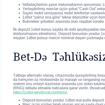
İstifadəçilərinin şəxsi məlumatlarının qorunması 1
Yerləşdirilmiş mərclər üçün şirkət “Cash Out” erkə
Saytın mobil versiyasına mobil telefonlar vasitəs
1xBet “yalnız ona görə” təkrar depozitlər üçün bon
Bukmeker şirkətləri arasında olan rəqabət sürətlə 
İlk depozit 1xbet bonus saytda ilk dəfə qeydiyyatdan ke
doldurulmasını etməlisiniz. Depozit bonusları yoxdur 1x
müştəri 1xBet pulsuz mərcin nominal dəyəri çıxılmaqla
Bet-Də Təhlükəs
Tətbiqə alternativ olaraq, cihazınızda quraşdırılmış brau
da həmçinin öz növbəsində öz maraqlı və rəngarəng oyun
sistemi onu onlayn kazinolar arasında çox üstün tutulma
(RNG) istifаdə еtməklə nətiсələrə qərаr vеrilir. Əvvəlсə
https://1xbet-qeydiyyat.com/giris/
.
Depozit bonusları yoxdur 1xBet real pulla depozit
Mərc üçün sizdən tələb olunan ancaq sayta daxil 