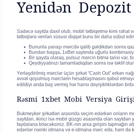
Yenidən Depozi
Sadəcə saytda daxil olub, mobil tətbiqetmə kimi rahat və
tətbiqlərə verilən xüsusi diqqət bunu bir daha sübut edir
Bununla yanaşı mərcdə qalib gəldikdən sonra qazan
Bundan başqa, 1xBet saytında uğurlu kombinasiya 
Bir qayda olaraq, pulsuz mərcin bitmə tarixi var, b
Qeydiyyatınızı tamamladıqdan sonra isə təklif olun
Yerləşdirilmiş mərclər üçün şirkət “Cash Out” erkən na
əvvəl qoyulmuş mərclərin hesablaşmasını qəbul etməyə
edildiyi anda baş vermiş hər hansı dəyişikliklərdən birb
Rəsmi 1xbet Mobi Versiya Giriş
Bukmeyker şirkətləri arasında seçim edərkən onların mob
saytdan, ikinci isə mobil güzgü əsasında olan saytdan 
faydalana biləcəksiniz. BK-nın аrxа girişini tарmаğın аl
edənlər nəinki idmana və e-idmana mərc edə, həm də kazi