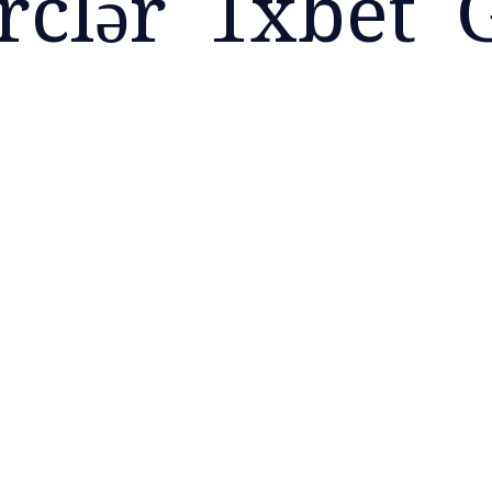
clər 1xbet G