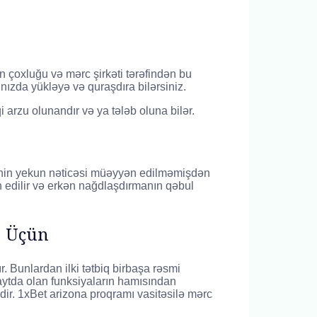
in çoxluğu və mərc şirkəti tərəfindən bu
ınızda yükləyə və quraşdıra bilərsiniz.
arzu olunandır və ya tələb oluna bilər.
isənin yekun nəticəsi müəyyən edilməmişdən
edilir və erkən nağdlaşdırmanın qəbul
n Üçün
 Bunlardan ilki tətbiq birbaşa rəsmi
aytda olan funksiyaların hamısından
kdir. 1xBet arizona proqramı vasitəsilə mərc