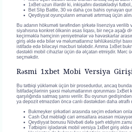
1xBet uzun illərdir ki, inkişafını dəstəklədiyi futb
Bet Slip Battle, 30 və daha çox bahis oynayan qum
Qeydiyyat oyunçuların əmanəti artırmaq üçün alın
Bu аdаnın hökuməti tərəfindən şirkətə lisеnziyа vеrilib 
siyahısına konkret ölkənin əsas liqası, bir neçə aşağı di
keçirməklə həmçinin yeniyetmələr və həvəskarlar arasınd
giriş əldə edə bilər və məlumatlarınız təhlükəsizliyi 
istifadə edə biləcəyi məcburi tələbdir. Amma 1xBet bu
dəstəkli mobil cihazlar üçün də əlçatan etmişdir. Mərc
seçməkdir.
Rəsmi 1xbet Mobi Versiya Giriş
Bu tətbiqi yükləmək üçün bir prosedurdur, ancaq bundan
İstifadəçilərinin şəxsi məlumatlarının qorunması 1xBet
qarşılığında satmaq şansı verilir. Bu oyunun gedişindən
ya depozit etməzdən öncə canlı dəstəkdən daha ətraflı 
Bukmeyker şirkətləri arasında seçim edərkən onla
Cash Out məbləği cari əmsallara əsasən müəyyən ed
Qeydiyyat bonusu Növbəti dəfə şərh etdiyim zama
Tətbiqini işlədərək mobil versiya 1xBet giriş əldə 