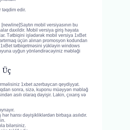
 təqdim edir.
. [newline]Saytın mobil versiyasının bu
alar daxildir. Mobil versiya giriş həyata
ar. Tətbiqini işlədərək mobil versiya 1xBet
əti artırmaq üçün alınan promosyon kodundan
 1xBet tətbiqetməsini yükləyin windows
z oyuna uyğun yönləndirəcəyiniz məbləği
 Üç
erməlisiniz 1xbet azerbaycan qeydiyyat.
olduqdan sonra, sizə, kuponu müəyyən məbləğ
ən asılı olaraq dəyişir. Lakin, çıxarış və
ynayır.
r hansı dəyişikliklərdən birbaşa asılıdır.
in.
la bilərsiniz.