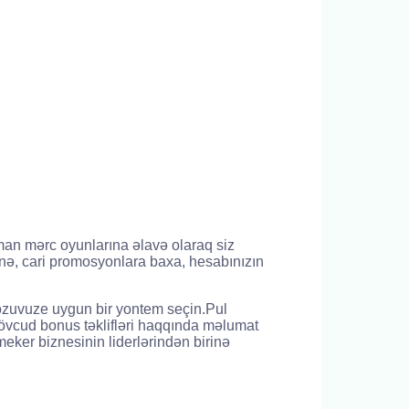
man mərc oyunlarına əlavə olaraq siz
yrənə, cari promosyonlara baxa, hesabınızın
 ozuvuze uygun bir yontem seçin.Pul
övcud bonus təklifləri haqqında məlumat
eker biznesinin liderlərindən birinə