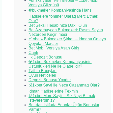
Funsksiyaları Və Tələblər – 1xbet Mobi
Versiya Güzgüsü
⚽bukmeker Kompaniyasinda Hansi
Hadisələrə “online” Olaraq Mərc Etmək
Olar?
Bet Şəxsi Hesabınıza Daxil Olun
Bet Azərbaycan Bukmekeri: Rəsmi Saytın
Nəzərdən Keçirilməsi
«1xbet» Bukmeker Şirkəti – Idmana Onlayn
Qoyulan Mərclər
Bet Mobil Versiya Asan Giriş
Canlı
İlk Depozit Bonusu
💎1xbet Bukmeker Kompaniyasinin
Üstünlükləri Nə Ilə Əlaqəlidir?
Tətbiq Baxışları
Oyun Nəticələri
Depozit Bonusu Yoxdur
💰1xbet Sayti Ilə Necə Qazanmaq Olar?
İdman Hadisələrinə Təxmin
🥇1xbet Mərc Sayti – Siz Nəyi Bilmək
Istəyərərdiniz?
Bet-dən Istifadə Edənlər Üçün Bonuslar
Varmı?