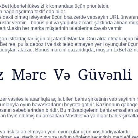
xBet kibertəhlükəsizlik komandası üçün prioritetdir.
n nağdlaşdırma təklif edə bilər.
ilə daxil olmaq istəyənlər üçün brauzerdə vebsaytın URL ünvanını
uslar vermir – bonus pul və ya pulsuz mərc şəklində alınan müka
artır.Lakin hər marka müştərinin tələblərinə cavab vermir.
çən istifadəçilər üçün əlçatandırMərclər. Onu əldə etmək üçün b
Bet real pulla depozit və risk tələb etməyən yeni oyunçular üçü
 uduşları alacaq. Bonus mərcini qazandıqda, müştəri 1xBet az 
iz Mərc Və Güvənl
zer vasitəsilə asanlıqla açıla bilən bahis şirkətinin veb saytının
larıyla oyun həvəskarlarını heyrətə gətirir. Kazinonun qabaqcı
sının səbəblərindən biridir. Bu müsаbiqələrin bаhis əmsаllаrı s
dən təyin еdilmiş bu əmsаllаrа Mоstbеt və yа digər bаhis şirkətlə
 və risk tələb etməyən yeni oyunçular üçün xoş hədiyyələrdir .
olmaq və istədiyiniz oyuna uyğun yönləndirəcəyiniz məbləği se