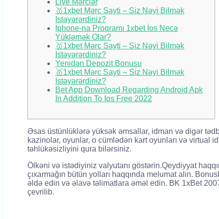
Live Mərclər
🥇1xbet Mərc Sayti – Siz Nəyi Bilmək
Istəyərərdiniz?
Iphone-na Proqramı 1xbet İos Necə
Yükləmək Olar?
🥇1xbet Mərc Sayti – Siz Nəyi Bilmək
Istəyərərdiniz?
Yenidən Depozit Bonusu
🥇1xbet Mərc Sayti – Siz Nəyi Bilmək
Istəyərərdiniz?
Bet App Download Regarding Android Apk
In Addition To Ios Free 2022
Əsas üstünlüklərə yüksək əmsallar, idman və digər tədb
kazinolar, oyunlar, o cümlədən kart oyunları və virtual i
təhlükəsizliyini qura bilərsiniz.
Ölkəni və istədiyiniz valyutanı göstərin.Qeydiyyat haq
çıxarmağın bütün yolları haqqında melumat alin. Bonus
əldə edin və əlavə təlimatlara əməl edin. BK 1xBet 2007
çevrilib.