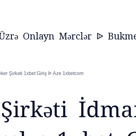
Üzrə Onlayn Mərclər ᐉ Bukmek
er Şirkəti 1xbet Giriş ᐉ Aze 1xbetcom
irkəti İdm