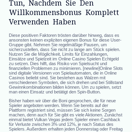
Tun, Nachdem Sie Den
Willkommensbonus Komplett
Verwenden Haben
Diese positiven Faktoren trösten darüber hinweg, dass es
ansonsten keinen expliziten eigenen Bonus für diese User-
Gruppe gibt. Nehmen Sie regelmäßige Pausen, um
sicherzustellen, dass Sie nicht zu lange am Stück spielen.
Nutzen Sie die Möglichkeit, Limits für Einzahlungen,
Einsätze und Spielzeit im Online Casino Spielen Echtgeld
zu setzen. Dies hilft, das Risiko von Spielsucht und
finanziellen Problemen zu minimieren. [newline]Online Slots
sind digitale Versionen von Spielautomaten, die in Online
Casinos beliebt sind. Sie bestehen aus Walzen mit
verschiedenen Symbolen, die sich drehen und bei Stillstand
Gewinnkombinationen bilden können. Um zu spielen, setzt
man einen Einsatz und betätigt den Spin-Button.
Bisher haben wir über die Boni gesprochen, die für neue
Spieler angeboten werden. Wenn Sie bereits auf der
Plattform registriert sind, müssen Sie sich keine Sorgen
machen, denn auch für Sie gibt es viele Aktionen. Zunächst
einmal bietet Vulkan Vegas jedem Spieler einen Cashback
für Verluste zwischen 3% und 12%, je nach Status des
Spielers. Außerdem erhalten jeden Donnerstag oder Freitag