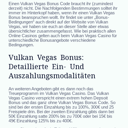
Einen Vulkan Vegas Bonus Code braucht ihr (zumindest
derzeit) nicht. Die Nachfolgenden Bestimmungen solltet ihr
immer im Hinterkopf haben, wenn ihr einen Vulkan Vegas
Bonus beanspruchen wollt. Ihr findet sie unter „Bonus-
Bedingungen“ auch direkt auf der Website von Vulkan
Vegas, wir haben sie euch an dieser Stelle aber etwas
übersichtlicher zusammengefasst. Wie bei praktisch allen
Online Casinos gelten auch beim Vulkan Vegas Casino für
unterschiedliche Bonusangebote verschiedene
Bedingungen.
Vulkan Vegas Bonus:
Detaillierte Ein- Und
Auszahlungsmodalitäten
An weiteren Angeboten gibt es dann noch das
Treueprogramm im Vulkan Vegas Casino. Das Vulkan
Vegas Casino verspricht einen extrem hohen Depsoit
Bonus und das ganz ohne Vulkan Vegas Bonus Code. So
sind bei der ersten Einzahlung bis zu 100%, 300€ und 25
Freispiele drin. Bei der zweiten Einzahlung gibts dann bei
50€ Einzahlung satte 200% bis zu 700€ oder bei 15€ bis
49€ Einzahlung 125% bis zu 400€.