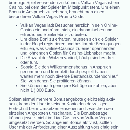
beliebige Spiel verwenden zu können. Vulkan Vegas ist ein
Casino, bei dem der Spieler im Mittelpunkt steht. Um einen
Bonus in Anspruch zu nehmen, braucht man einen
besonderen Vulkan Vegas Promo Code.
Vulkan Vegas lädt Besucher herzlich in sein Online-
Casino ein und rühmt sich, ein dynamisches und
erfreuliches Spielerlebnis zu bieten.
Um diese Boni zu erhalten, müssen sich die Spieler
in der Regel registrieren und bestimmte Bedingungen
erfüllen, was Online-Casinos zu einer spannenden
und lohnenden Option für Casino-Liebhaber macht.
Die Anzahl der Walzen variiert, häufig sind es drei
oder fünf.
Sobald Sie den Willkommensbonus in Anspruch
genommen und komplett durchgespielt haben,
warten mehr noch diverse Bestandskundenboni auf
Sie, von denen Sie profitieren können.
Sie können auch geringere Beträge einzahlen, aber
nicht 1 ) 000 Euro.
Sollten einmal mehrere Bonusangebote gleichzeitig aktiv
sein, kann der User in seinem Konto den derzeitigen
Fortschritt beim Umsetzen einsehen und zwischen den
einzelnen Angeboten umschalten. Die Bonusbeträge
können jeweils nicht im Live Casino von Vulkan Vegas
umgesetzt werden. Solange ein Bonus aktiv ist, sollten
User mit der Anforderung einer Auszahlung vorsichtig sein.