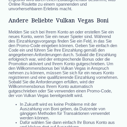
Online Roulette zu einem spannenden und
unvorhersehbaren Erlebnis macht.
Andere Beliebte Vulkan Vegas Boni
Melden Sie sich bei Ihrem Konto an oder erstellen Sie ein
neues Konto, wenn Sie ein neuer Spieler sind. Während
des Einzahlungsvorgangs finden Sie ein Feld, in das Sie
den Promo-Code eingeben können. Geben Sie einfach den
Code ein und führen Sie Ihre Einzahlung gemäß den
angegebenen Anforderungen durch. Sobald die Einzahlung
erfolgreich war, wird der entsprechende Bonus oder die
Promotion aktiviert und Ihrem Konto gutgeschrieben. Um
den Willkommensbonus bei Vulkan Vegas in Anspruch
nehmen zu können, müssen Sie sich für ein neues Konto
registrieren und eine qualifizierende Einzahlung vornehmen.
Sobald Sie die Anforderungen erfüllen, wird der
Willkommensbonus Ihrem Konto automatisch
gutgeschrieben oder Sie verwenden einen Promo-Code,
der von Vulkan Vegas bereitgestellt wird.
In Zukunft wird es keine Probleme mit der
Auszahlung von Boni geben, da Dutzende von
gängigen Methoden für Transaktionen verwendet
werden können.
Dafür wählen Sie dann einfach Ihr Bonus Konto aus
und klicken dort auf Auszahlung.