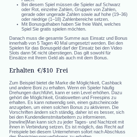
Bei diesem Spiel müssen die Spieler auf Schwarz
oder Rot, einzelne Zahlen, Gruppen von Zahlen,
gerade oder ungerade Zahlen sowie auf hohe (19–36)
oder niedrige (1–18) Zahlenbereiche setzen.
Mit Bonusguthaben haben Sie freie Wahl, welches
Spiel Sie gratis spielen möchten.
Danach muss die gesamte Summe aus Einsatz und Bonus
innerhalb von 5 Tagen 40 Mal umgesetzt werden. Bei den
Spielen für das Bonusgeld darf der Einsatz bei den Video
Slots dann 5€ nicht überstiegen. Das gilt sowohl für
Einsätze mit Ihrem Geld als auch mit dem Bonus.
Erhalten €/$10 Frei
Zum Beispiel bietet die Marke die Möglichkeit, Cashback
und andere Boni zu erhalten. Wenn ein Spieler häufig
Drehungen durchführt, kann er sein Level erhöhen. Dazu
gehört die Möglichkeit, Gratiswetten und Freespins zu
erhalten. Es kann notwendig sein, einen gutscheincode
anzugeben, um einen solchen Bonus zu aktivieren. Die
Vorschriften ändern sich ständig, daher ist es besser, sich
bei den Kundendienstmitarbeitern zu informieren.
[newline]Man kann sich zu jeder Tages- und Nachtzeit mit
ihnen in Verbindung setzen. Es ist möglich, das Recht auf
Freispiele bei diesem Unternehmen sofort nach Abschluss
des Registrierungsverfahrens zu erhalten.