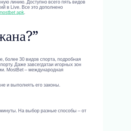
ную линию. Доступно всего пять видов
й в Live. Все это дополнено
mostbet apk
.
жана?”
ve, более 30 видов спорта, подробная
спорту. Даже завсегдатаи игорных зон
ми. MostBet – международная
не и выполнять его законы.
 минуты. На выбор разные способы – от