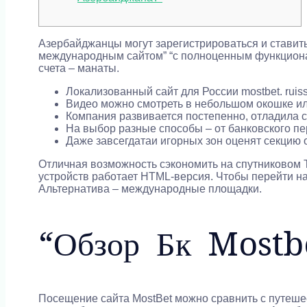
Азербайджанцы могут зарегистрироваться и ставить
международным сайтом” “с полноценным функционало
счета – манаты.
Локализованный сайт для России mostbet. ruiss
Видео можно смотреть в небольшом окошке или
Компания развивается постепенно, отладила с
На выбор разные способы – от банковского пе
Даже завсегдатаи игорных зон оценят секцию 
Отличная возможность сэкономить на спутниковом Т
устройств работает HTML-версия. Чтобы перейти на
Альтернатива – международные площадки.
“обзор Бк Mostb
Посещение сайта MostBet можно сравнить с путешес