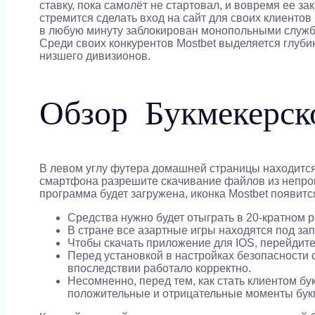
ставку, пока самолёт не стартовал, и вовремя ее з
стремится сделать вход на сайт для своих клиентов
в любую минуту заблокирован монопольными служба
Среди своих конкурентов Mostbet выделяется глуби
низшего дивизионов.
Обзор Букмекерс
В левом углу футера домашней страницы находится 
смартфона разрешите скачивание файлов из непров
программа будет загружена, иконка Mostbet появит
Средства нужно будет отыграть в 20-кратном 
В стране все азартные игры находятся под зап
Чтобы скачать приложение для IOS, перейдите 
Перед установкой в настройках безопасности
впоследствии работало корректно.
Несомненно, перед тем, как стать клиентом б
положительные и отрицательные моменты бук