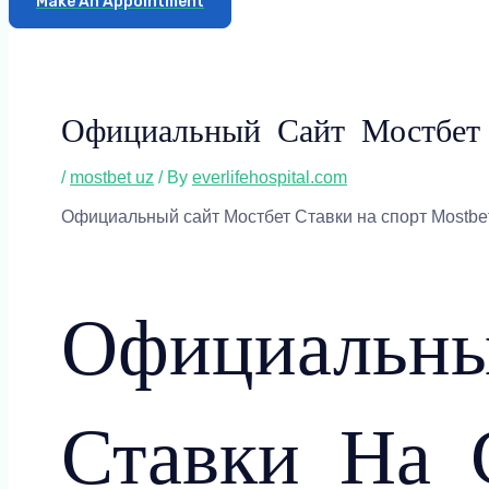
Make An Appointment
Официальный Сайт Мостбет
/
mostbet uz
/ By
everlifehospital.com
Официальный сайт Мостбет Ставки на спорт Mostbe
Официальны
Ставки На 