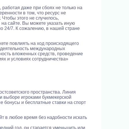
 работая даже при сбоях не только на
ренности в том, что ресурс не
 Чтобы этого не случилось,
на сайте. Вы можете указать иную
о 24/7. К сожалению, в нашей стране
жете повлиять на ход происходящего
ал деятельность международных
сность вложенных средств, проведение
ях и условиях сотрудничества»
остсоветского пространства. Линия
ри выборе игроками букмекерской
е бонусы и бесплатные ставки на спорт
 в любое время без надобности искать
ледний год, он старается уменьшить или