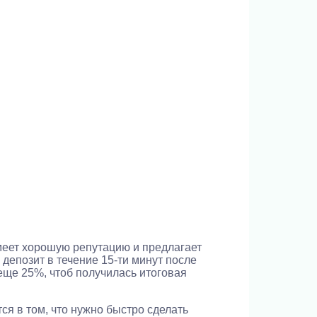
меет хорошую репутацию и предлагает
 депозит в течение 15-ти минут после
еще 25%, чтоб получилась итоговая
ся в том, что нужно быстро сделать