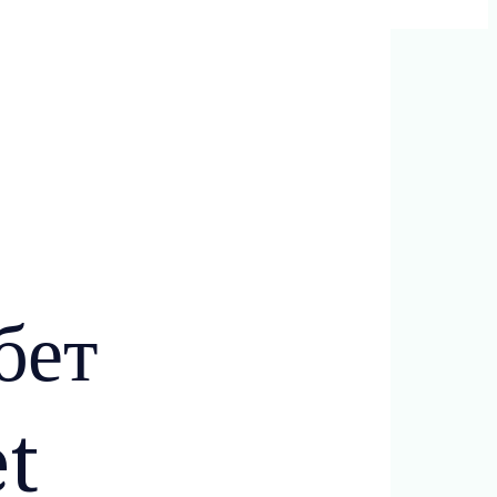
бет
t