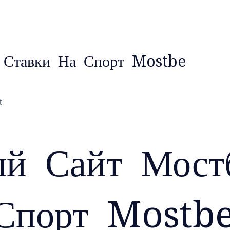
 Ставки На Спорт Mostbe
t
й Сайт Мост
Спорт Mostbe