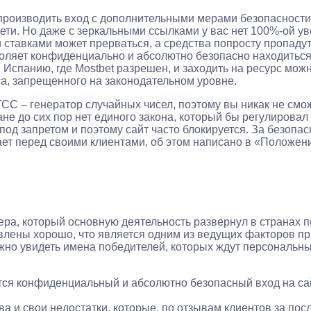
 производить вход с дополнительными мерами безопасности,
ети. Но даже с зеркальными ссылками у вас нет 100%-ой уве
ставками может прерваться, а средства попросту пропадут.
оляет конфиденциально и абсолютно безопасно находиться 
Испанию, где Mostbet разрешен, и заходить на ресурс можн
са, запрещенного на законодательном уровне.
СС – генератор случайных чисел, поэтому вы никак не смо
тане до сих пор нет единого закона, который бы регулиров
под запретом и поэтому сайт часто блокируется. За безопа
ет перед своими клиентами, об этом написано в «Положени
ера, который основную деятельность развернул в странах п
авлены хорошо, что является одним из ведущих факторов п
жно увидеть имена победителей, которых ждут персональны
я конфиденциальный и абсолютно безопасный вход на сайт
ва и свои недостатки, которые, по отзывам клиентов за пос