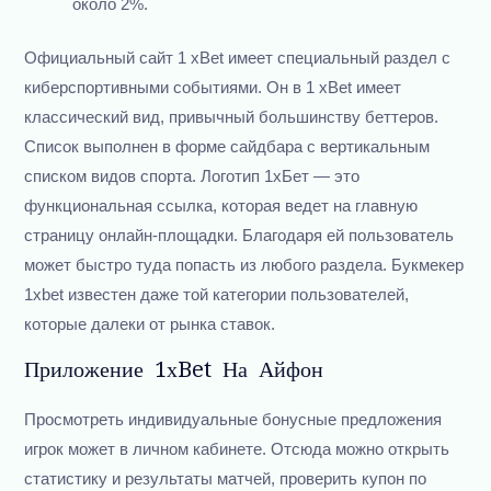
около 2%.
Официальный сайт 1 xBet имеет специальный раздел с
киберспортивными событиями. Он в 1 xBet имеет
классический вид, привычный большинству беттеров.
Список выполнен в форме сайдбара с вертикальным
списком видов спорта. Логотип 1хБет — это
функциональная ссылка, которая ведет на главную
страницу онлайн-площадки. Благодаря ей пользователь
может быстро туда попасть из любого раздела. Букмекер
1xbet известен даже той категории пользователей,
которые далеки от рынка ставок.
Приложение 1хBet На Айфон
Просмотреть индивидуальные бонусные предложения
игрок может в личном кабинете. Отсюда можно открыть
статистику и результаты матчей, проверить купон по