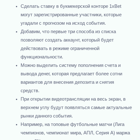
Сделать ставку в букмекерской конторе 1xBet
могут зарегистрированные участники, которые
угадали с прогнозом на исход события.
Добавим, что первые три способа из списка
позволяют создать аккаунт, который будет
действовать в режиме ограниченной
функциональности.
Можно выделить систему пополнения счета и
вывода денег, которая предлагает более сотни
вариантов для внесения депозита и снятия
средств.
При открытии видеотрансляции на весь экран, в
верхнем углу будут появляться самые актуальные
рынки данного события.
Например, на топовые футбольные матчи (Лига
чемпионов, чемпионат мира, АПЛ, Серия А) маржа