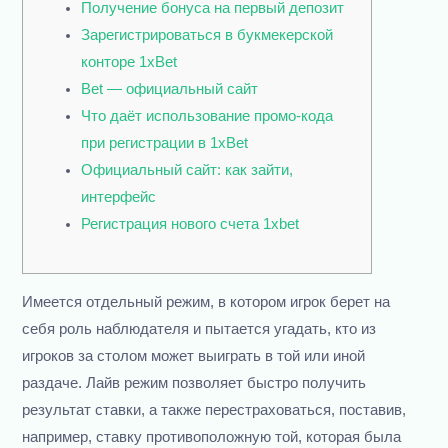
Получение бонуса на первый депозит
Зарегистрироваться в букмекерской
конторе 1xBet
Bet — официальный сайт
Что даёт использование промо-кода
при регистрации в 1xBet
Официальный сайт: как зайти,
интерфейс
Регистрация нового счета 1xbet
Имеется отдельный режим, в котором игрок берет на
себя роль наблюдателя и пытается угадать, кто из
игроков за столом может выиграть в той или иной
раздаче. Лайв режим позволяет быстро получить
результат ставки, а также перестраховаться, поставив,
например, ставку противоположную той, которая была