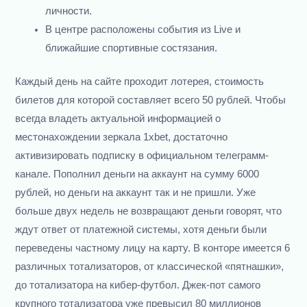
личности.
В центре расположены события из Live и
ближайшие спортивные состязания.
Каждый день на сайте проходит лотерея, стоимость
билетов для которой составляет всего 50 рублей. Чтобы
всегда владеть актуальной информацией о
местонахождении зеркала 1xbet, достаточно
активизировать подписку в официальном телеграмм-
канале. Пополнил деньги на аккаунт на сумму 6000
рублей, но деньги на аккаунт так и не пришли. Уже
больше двух недель не возвращают деньги говорят, что
ждут ответ от платежной системы, хотя деньги были
переведены частному лицу на карту. В конторе имеется 6
различных тотализаторов, от классической «пятнашки»,
до тотализатора на кибер-футбол. Джек-пот самого
крупного тотализатора уже превысил 80 миллионов