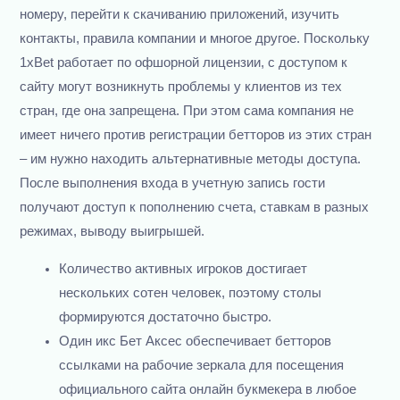
номеру, перейти к скачиванию приложений, изучить
контакты, правила компании и многое другое. Поскольку
1xBet работает по офшорной лицензии, с доступом к
сайту могут возникнуть проблемы у клиентов из тех
стран, где она запрещена. При этом сама компания не
имеет ничего против регистрации бетторов из этих стран
– им нужно находить альтернативные методы доступа.
После выполнения входа в учетную запись гости
получают доступ к пополнению счета, ставкам в разных
режимах, выводу выигрышей.
Количество активных игроков достигает
нескольких сотен человек, поэтому столы
формируются достаточно быстро.
Один икс Бет Аксес обеспечивает бетторов
ссылками на рабочие зеркала для посещения
официального сайта онлайн букмекера в любое