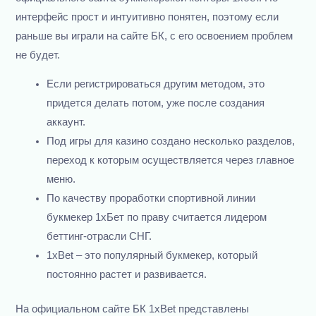
интерфейс прост и интуитивно понятен, поэтому если
раньше вы играли на сайте БК, с его освоением проблем
не будет.
Если регистрироваться другим методом, это
придется делать потом, уже после создания
аккаунт.
Под игры для казино создано несколько разделов,
переход к которым осуществляется через главное
меню.
По качеству проработки спортивной линии
букмекер 1хБет по праву считается лидером
беттинг-отрасли СНГ.
1xBet – это популярный букмекер, который
постоянно растет и развивается.
На официальном сайте БК 1xBet представлены