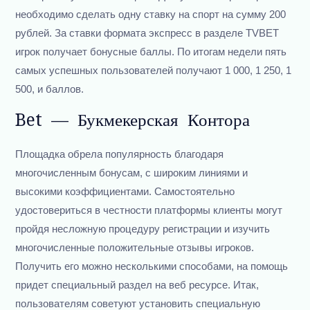
необходимо сделать одну ставку на спорт на сумму 200
рублей. За ставки формата экспресс в разделе TVBET
игрок получает бонусные баллы. По итогам недели пять
самых успешных пользователей получают 1 000, 1 250, 1
500, и баллов.
Bet — Букмекерская Контора
Площадка обрела популярность благодаря
многочисленным бонусам, с широким линиями и
высокими коэффициентами. Самостоятельно
удостовериться в честности платформы клиенты могут
пройдя несложную процедуру регистрации и изучить
многочисленные положительные отзывы игроков.
Получить его можно несколькими способами, на помощь
придет специальный раздел на веб ресурсе. Итак,
пользователям советуют установить специальную