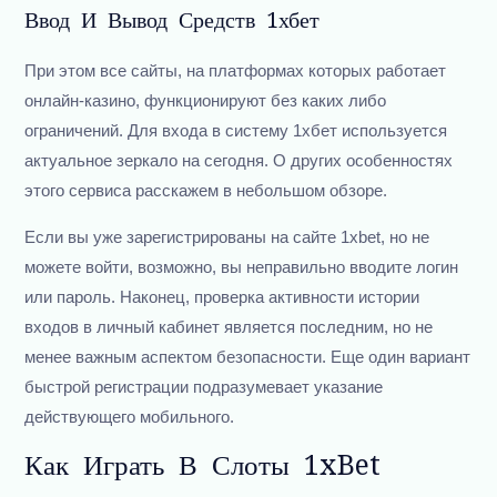
Ввод И Вывод Средств 1хбет
При этом все сайты, на платформах которых работает
онлайн-казино, функционируют без каких либо
ограничений. Для входа в систему 1хбет используется
актуальное зеркало на сегодня. О других особенностях
этого сервиса расскажем в небольшом обзоре.
Если вы уже зарегистрированы на сайте 1xbet, но не
можете войти, возможно, вы неправильно вводите логин
или пароль. Наконец, проверка активности истории
входов в личный кабинет является последним, но не
менее важным аспектом безопасности. Еще один вариант
быстрой регистрации подразумевает указание
действующего мобильного.
Как Играть В Слоты 1xBet