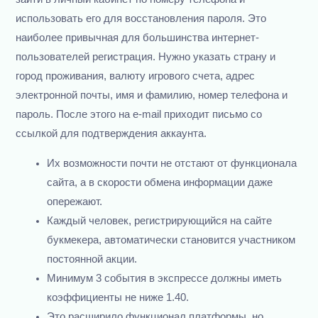
использовать его для восстановления пароля. Это
наиболее привычная для большинства интернет-
пользователей регистрация. Нужно указать страну и
город проживания, валюту игрового счета, адрес
электронной почты, имя и фамилию, номер телефона и
пароль. После этого на e-mail приходит письмо со
ссылкой для подтверждения аккаунта.
Их возможности почти не отстают от функционала
сайта, а в скорости обмена информации даже
опережают.
Каждый человек, регистрирующийся на сайте
букмекера, автоматически становится участником
постоянной акции.
Минимум 3 события в экспрессе должны иметь
коэффициенты не ниже 1.40.
Это расширило функционал платформы, но