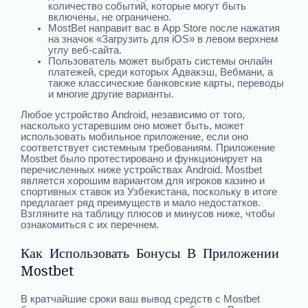
количество событий, которые могут быть
включены, не ограничено.
MostBet направит вас в App Store после нажатия
на значок «Загрузить для iOS» в левом верхнем
углу веб-сайта.
Пользователь может выбрать системы онлайн
платежей, среди которых Адвакэш, Вебмани, а
также классические банковские карты, переводы
и многие другие варианты.
Любое устройство Android, независимо от того,
насколько устаревшим оно может быть, может
использовать мобильное приложение, если оно
соответствует системным требованиям. Приложение
Mostbet было протестировано и функционирует на
перечисленных ниже устройствах Android. Mostbet
является хорошим вариантом для игроков казино и
спортивных ставок из Узбекистана, поскольку в итоге
предлагает ряд преимуществ и мало недостатков.
Взгляните на таблицу плюсов и минусов ниже, чтобы
ознакомиться с их перечнем.
Как Использовать Бонусы В Приложении
Mostbet
В кратчайшие сроки ваш вывод средств с Mostbet