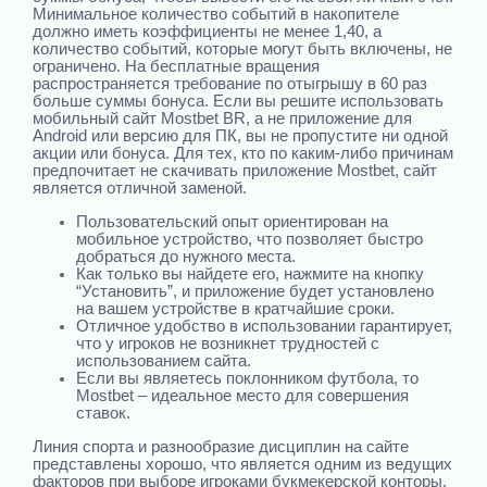
Минимальное количество событий в накопителе
должно иметь коэффициенты не менее 1,40, а
количество событий, которые могут быть включены, не
ограничено. На бесплатные вращения
распространяется требование по отыгрышу в 60 раз
больше суммы бонуса. Если вы решите использовать
мобильный сайт Mostbet BR, а не приложение для
Android или версию для ПК, вы не пропустите ни одной
акции или бонуса. Для тех, кто по каким-либо причинам
предпочитает не скачивать приложение Mostbet, сайт
является отличной заменой.
Пользовательский опыт ориентирован на
мобильное устройство, что позволяет быстро
добраться до нужного места.
Как только вы найдете его, нажмите на кнопку
“Установить”, и приложение будет установлено
на вашем устройстве в кратчайшие сроки.
Отличное удобство в использовании гарантирует,
что у игроков не возникнет трудностей с
использованием сайта.
Если вы являетесь поклонником футбола, то
Mostbet – идеальное место для совершения
ставок.
Линия спорта и разнообразие дисциплин на сайте
представлены хорошо, что является одним из ведущих
факторов при выборе игроками букмекерской конторы.