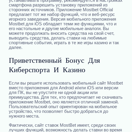
устанавливать программу, рекомендуется в настройках
смартфона разрешить установку приложений из
сторонних источников. Приложение Mostbet Official
предлагает тот же набор функций, что и веб-ресурс
игорного заведения. Версия мобильного приложения
Mostbet для iOS обладает теми же функциями, что и
его настольные и другие мобильные аналоги. Вы
можете продолжать вносить средства на свой счет,
выводить средства, делать ставки на любимые
спортивные события, играть в те же игры казино и так
далее.
Приветственный Бонус Для
Киберспорта И Казино
Если вы решите использовать мобильный сайт Mostbet
вместо приложения для Android и/или iOS или версии
для ПК, вы не упустите ни одной акции или
преимущества. Для тех, кто предпочитает не скачивать
приложение Mostbet, оно является отличной заменой.
Пользовательский опыт ориентирован на мобильное
устройство, что позволяет быстро добраться до
нужного места.
Фактически, сайт ставок MostBet имеет, среди своих
лучших функций, возможность делать ставки во время