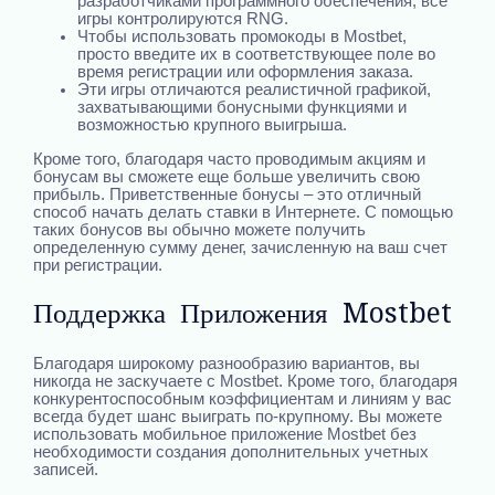
разработчиками программного обеспечения, все
игры контролируются RNG.
Чтобы использовать промокоды в Mostbet,
просто введите их в соответствующее поле во
время регистрации или оформления заказа.
Эти игры отличаются реалистичной графикой,
захватывающими бонусными функциями и
возможностью крупного выигрыша.
Кроме того, благодаря часто проводимым акциям и
бонусам вы сможете еще больше увеличить свою
прибыль. Приветственные бонусы – это отличный
способ начать делать ставки в Интернете. С помощью
таких бонусов вы обычно можете получить
определенную сумму денег, зачисленную на ваш счет
при регистрации.
Поддержка Приложения Mostbet
Благодаря широкому разнообразию вариантов, вы
никогда не заскучаете с Mostbet. Кроме того, благодаря
конкурентоспособным коэффициентам и линиям у вас
всегда будет шанс выиграть по-крупному. Вы можете
использовать мобильное приложение Mostbet без
необходимости создания дополнительных учетных
записей.