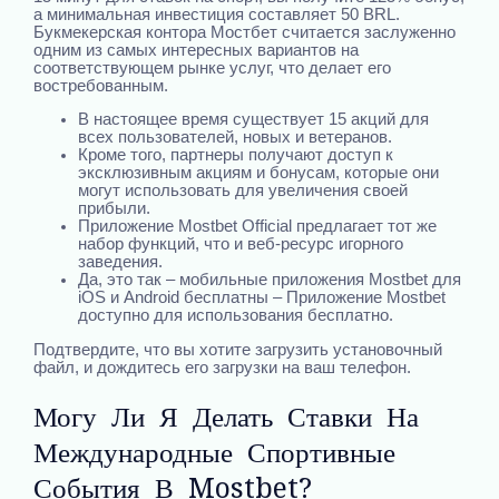
а минимальная инвестиция составляет 50 BRL.
Букмекерская контора Мостбет считается заслуженно
одним из самых интересных вариантов на
соответствующем рынке услуг, что делает его
востребованным.
В настоящее время существует 15 акций для
всех пользователей, новых и ветеранов.
Кроме того, партнеры получают доступ к
эксклюзивным акциям и бонусам, которые они
могут использовать для увеличения своей
прибыли.
Приложение Mostbet Official предлагает тот же
набор функций, что и веб-ресурс игорного
заведения.
Да, это так – мобильные приложения Mostbet для
iOS и Android бесплатны – Приложение Mostbet
доступно для использования бесплатно.
Подтвердите, что вы хотите загрузить установочный
файл, и дождитесь его загрузки на ваш телефон.
Могу Ли Я Делать Ставки На
Международные Спортивные
События В Mostbet?