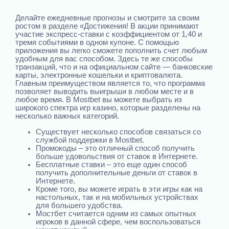
Делайте ежедневные прогнозы и смотрите за своим
ростом в разделе «Достижения! В акции принимают
участие экспресс-ставки с коэффициентом от 1,40 и
тремя событиями в одном купоне. С помощью
приложения вы легко сможете пополнить счет любым
удобным для вас способом. Здесь те же способы
транзакций, что и на официальном сайте — банковские
карты, электронные кошельки и криптовалюта.
Главным преимуществом является то, что программа
позволяет выводить выигрыши в любом месте и в
любое время. В Mostbet вы можете выбрать из
широкого спектра игр казино, которые разделены на
несколько важных категорий.
Существует несколько способов связаться со
службой поддержки в Mostbet.
Промокоды – это отличный способ получить
больше удовольствия от ставок в Интернете.
Бесплатные ставки – это еще один способ
получить дополнительные деньги от ставок в
Интернете.
Кроме того, вы можете играть в эти игры как на
настольных, так и на мобильных устройствах
для большего удобства.
Мостбет считается одним из самых опытных
игроков в данной сфере, чем воспользоваться