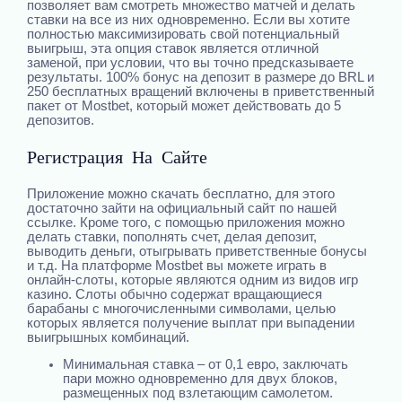
позволяет вам смотреть множество матчей и делать
ставки на все из них одновременно. Если вы хотите
полностью максимизировать свой потенциальный
выигрыш, эта опция ставок является отличной
заменой, при условии, что вы точно предсказываете
результаты. 100% бонус на депозит в размере до BRL и
250 бесплатных вращений включены в приветственный
пакет от Mostbet, который может действовать до 5
депозитов.
Регистрация На Сайте
Приложение можно скачать бесплатно, для этого
достаточно зайти на официальный сайт по нашей
ссылке. Кроме того, с помощью приложения можно
делать ставки, пополнять счет, делая депозит,
выводить деньги, отыгрывать приветственные бонусы
и т.д. На платформе Mostbet вы можете играть в
онлайн-слоты, которые являются одним из видов игр
казино. Слоты обычно содержат вращающиеся
барабаны с многочисленными символами, целью
которых является получение выплат при выпадении
выигрышных комбинаций.
Минимальная ставка – от 0,1 евро, заключать
пари можно одновременно для двух блоков,
размещенных под взлетающим самолетом.