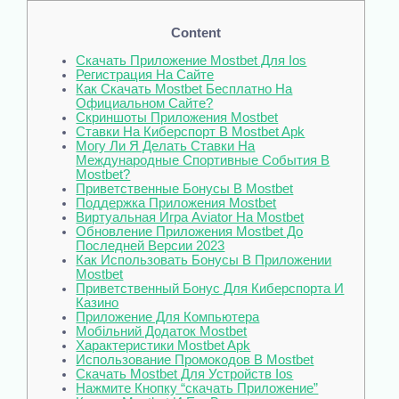
Content
Скачать Приложение Mostbet Для Ios
Регистрация На Сайте
Как Скачать Mostbet Бесплатно На
Официальном Сайте?
Скриншоты Приложения Mostbet
Ставки На Киберспорт В Mostbet Apk
Могу Ли Я Делать Ставки На
Международные Спортивные События В
Mostbet?
Приветственные Бонусы В Mostbet
Поддержка Приложения Mostbet
Виртуальная Игра Aviator На Mostbet
Обновление Приложения Mostbet До
Последней Версии 2023
Как Использовать Бонусы В Приложении
Mostbet
Приветственный Бонус Для Киберспорта И
Казино
Приложение Для Компьютера
Мобільний Додаток Mostbet
Характеристики Mostbet Apk
Использование Промокодов В Mostbet
Скачать Mostbet Для Устройств Ios
Нажмите Кнопку “скачать Приложение”