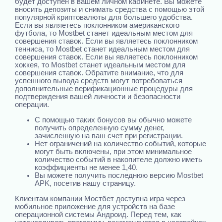
будет доступен в вашем личном кабинете. Вы можете
вносить депозиты и снимать средства с помощью этой
популярной криптовалюты для большего удобства.
Если вы являетесь поклонником американского
футбола, то Mostbet станет идеальным местом для
совершения ставок. Если вы являетесь поклонником
тенниса, то Mostbet станет идеальным местом для
совершения ставок. Если вы являетесь поклонником
хоккея, то Mostbet станет идеальным местом для
совершения ставок. Обратите внимание, что для
успешного вывода средств могут потребоваться
дополнительные верификационные процедуры для
подтверждения вашей личности и безопасности
операции.
С помощью таких бонусов вы обычно можете
получить определенную сумму денег,
зачисленную на ваш счет при регистрации.
Нет ограничений на количество событий, которые
могут быть включены, при этом минимальное
количество событий в накопителе должно иметь
коэффициенты не менее 1,40.
Вы можете получить последнюю версию Mostbet
APK, посетив нашу страницу.
Клиентам компании Мостбет доступна игра через
мобильное приложение для устройств на базе
операционной системы Андроид. Перед тем, как