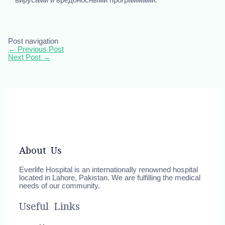
Post navigation
←
Previous Post
Next Post
→
About Us
Everlife Hospital is an internationally renowned hospital
located in Lahore, Pakistan. We are fulfilling the medical
needs of our community.
Useful Links