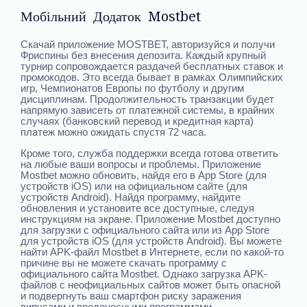
Мобільний Додаток Mostbet
Скачай приложение MOSTBET, авторизуйся и получи
Фриспины без внесения депозита. Каждый крупный
турнир сопровождается раздачей бесплатных ставок и
промокодов. Это всегда бывает в рамках Олимпийских
игр, Чемпионатов Европы по футболу и другим
дисциплинам. Продолжительность транзакции будет
напрямую зависеть от платежной системы, в крайних
случаях (банковский перевод и кредитная карта)
платеж можно ожидать спустя 72 часа.
Кроме того, служба поддержки всегда готова ответить
на любые ваши вопросы и проблемы. Приложение
Mostbet можно обновить, найдя его в App Store (для
устройств iOS) или на официальном сайте (для
устройств Android). Найдя программу, найдите
обновления и установите все доступные, следуя
инструкциям на экране. Приложение Mostbet доступно
для загрузки с официального сайта или из App Store
для устройств iOS (для устройств Android). Вы можете
найти APK-файл Mostbet в Интернете, если по какой-то
причине вы не можете скачать программу с
официального сайта Mostbet. Однако загрузка APK-
файлов с неофициальных сайтов может быть опасной
и подвергнуть ваш смартфон риску заражения
вирусами и вредоносными программами.