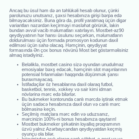
Ancaq bu üsul həm də ən təhlükəli hesab olunur, çünki
parolunuzu unutsanız, şəxsi hesabınıza girişi bərpa edə
bilməyəcəksiniz. Buna görə də, profil yaratmaq üçün digər
variantları nəzərdən keçirməyi məsləhət görürük, lakin
bundan əvvəl vacib məlumatları xatırlayın. Mostbet-az90
qeydiyyatının hər hansı üsulunu seçərkən, məlumatların
doldurulması üçün formada promosyon kodunun daxil
edilməsi üçün sahə olacaq. Həmçinin, qeydiyyat
formasında Ən çox bonus növünü Most bet göstərməlisiniz
almaq istədiyiniz.
Beləliklə, mostbet casino sizə oyundan unudulmaz
emosiyalar bəxş edəcək, həmçinin slot maşınlarının
potensial fırlanmaları haqqında düşünmək şansı
buraxmayacaq.
İstifadəçilər öz hesablarına daxil olaraq futbol,
basketbol, tennis, xokkey və sair kimi idman
növlərinə mərc edə bilərlər.
Bu bukmeker kontorunda canlı mərcdə iştirak etmək
üçün sadəcə hesabınıza daxil olun və canlı mərc
bölməsinə keçin.
Seçilmiş matçlara mərc edin və uduzsanız,
mərcinizin 100%-ni bonus hesabınıza qaytarın!
Mostbet bukmeker şirkətinin loyallıq proqramının
üzvü yalnız Azərbaycandan qeydiyyatdan keçmiş
oyunçu ola bilər.