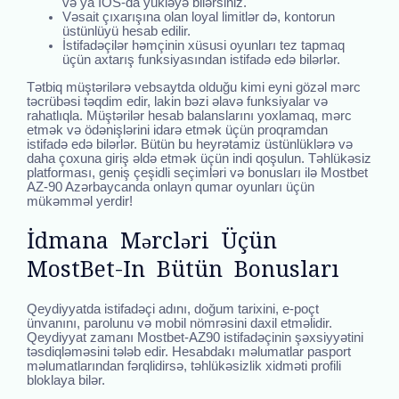
və ya IOS-da yükləyə bilərsiniz.
Vəsait çıxarışına olan loyal limitlər də, kontorun
üstünlüyü hesab edilir.
İstifadəçilər həmçinin xüsusi oyunları tez tapmaq
üçün axtarış funksiyasından istifadə edə bilərlər.
Tətbiq müştərilərə vebsaytda olduğu kimi eyni gözəl mərc
təcrübəsi təqdim edir, lakin bəzi əlavə funksiyalar və
rahatlıqla. Müştərilər hesab balanslarını yoxlamaq, mərc
etmək və ödənişlərini idarə etmək üçün proqramdan
istifadə edə bilərlər. Bütün bu heyrətamiz üstünlüklərə və
daha çoxuna giriş əldə etmək üçün indi qoşulun. Təhlükəsiz
platforması, geniş çeşidli seçimləri və bonusları ilə Mostbet
AZ-90 Azərbaycanda onlayn qumar oyunları üçün
mükəmməl yerdir!
İdmana Mərcləri Üçün
MostBet-In Bütün Bonusları
Qeydiyyatda istifadəçi adını, doğum tarixini, e-poçt
ünvanını, parolunu və mobil nömrəsini daxil etməlidir.
Qeydiyyat zamanı Mostbet-AZ90 istifadəçinin şəxsiyyətini
təsdiqləməsini tələb edir. Hesabdakı məlumatlar pasport
məlumatlarından fərqlidirsə, təhlükəsizlik xidməti profili
bloklaya bilər.