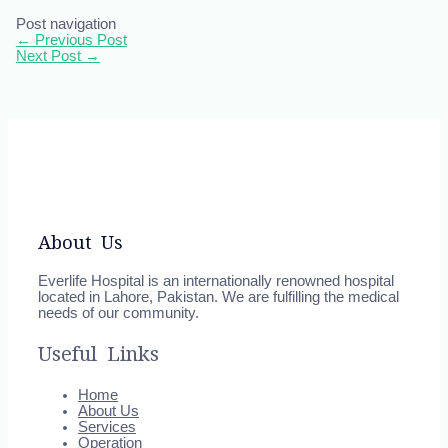
Post navigation
←
Previous Post
Next Post
→
About Us
Everlife Hospital is an internationally renowned hospital
located in Lahore, Pakistan. We are fulfilling the medical
needs of our community.
Useful Links
Home
About Us
Services
Operation