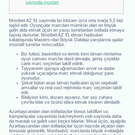
saytında mosbet
Mostbet AZ 91 saytında bu intizam üzrə orta marja 5,5 faiz
təşkil edir. Oyunçular mərcdən mümkün olan ən böyük
gəliri əldə etmək üçün ən yaxşı turnirlərdən istifadə etməyə
təşviq olunurlar. Mostbet AZ 91 idman hadisələri
kataloqunda Masters-dan Böyük Dəbilqə yarışlarına qədər
müxtəlif turnirlər mövcuddur.
Biz futbol, ​​basketbol və tennis kimi idman növlərinə
oyun zamanı mərclər daxil olmaqla, geniş çeşiddə
canlı mərc seçimləri təklif edirik.
Təyyarənin qəzaya uğramazdan əvvəl nə qədər
yüksək uçacağına mərc etməli olduğunuz şans
oyunudur.
Şirkət bütün əsas idman hadisələri üçün rəqabətli
əmsallar və real vaxt rejimində mərc seçimləri təklif
edir.
Bildiyiniz kimi, dozanı aşsanız, hər şey zəhərə
çevrilə bilər və özünü idarə etmək insanın əlindədir.
Azərbaycandan olan istifadəçilər bonus təklifləri və
kampaniyalar sayəsində bukmeykerin veb-saytında daha
da maraqlı və gəlirli vaxt keçirə bilərlər. Misal üçün, aşağıda
Azərbaycandan olan istifadəçilər üçün hazırda əlçatan olan
bonuslar göstərilib. Mənfəətsiz mərclərdə böyük məbləğdə