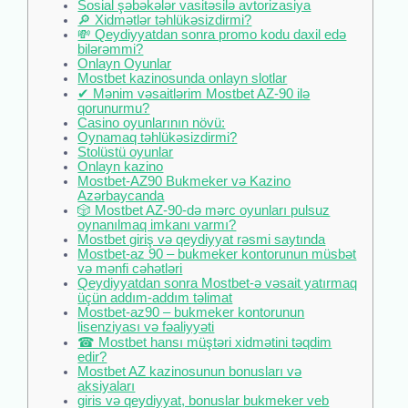
Sosial şəbəkələr vasitəsilə avtorizasiya
🔎 Xidmətlər təhlükəsizdirmi?
💸 Qeydiyyatdan sonra promo kodu daxil edə
bilərəmmi?
Onlayn Oyunlar
Mostbet kazinosunda onlayn slotlar
✔ Mənim vəsaitlərim Mostbet AZ-90 ilə
qorunurmu?
Casino oyunlarının növü:
Oynamaq təhlükəsizdirmi?
Stolüstü oyunlar
Onlayn kazino
Mostbet-AZ90 Bukmeker və Kazino
Azərbaycanda
🎲 Mostbet AZ-90-də mərc oyunları pulsuz
oynanılmaq imkanı varmı?
Mostbet giriş və qeydiyyat rəsmi saytında
Mostbet-az 90 – bukmeker kontorunun müsbət
və mənfi cəhətləri
Qeydiyyatdan sonra Mostbet-ə vəsait yatırmaq
üçün addım-addım təlimat
Mostbet-az90 – bukmeker kontorunun
lisenziyası və fəaliyyəti
☎ Mostbet hansı müştəri xidmətini təqdim
edir?
Mostbet AZ kazinosunun bonusları və
aksiyaları
giris və qeydiyyat, bonuslar bukmeker veb