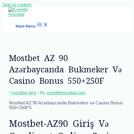
Skip to content
Main Menu
Mostbet AZ 90
Azərbaycanda Bukmeker Və
Casino Bonus 550+250F
/
mostbet giriş
/ By
everlifehospital.com
Mostbet AZ 90 Azərbaycanda Bukmeker və Casino Bonus
550+250FS
Mostbet-AZ90 Giriş Və