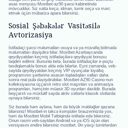
əsas menyusu Mostbet-az90 şəxsi kabinetində
mövcuddur. Siz xəttə keçə, idman, turnir seçə və mərc
etmək üçün mübarizə apara bilərsiniz.
Sosial Şəbəkələr Vasitəsilə
Avtorizasiya
İstifadəçi şəxsi məlumatları oxuya və ya müvafiq bölmədə
məlumatları dəyişdirə bilər. Mostbet Azərbaycanda
qeydiyyatdan keçmiş istifadəçilərə qeydiyyat bonusu
təqdim edilmir. Bununla belə, burada istifadəçilər e-poçtu
təsdiqləməklə bonus əldə edə bilərlər. Eyni zamanda, veb-
saytda qeydiyyatdan keçmiş VIP oyunçular loyallıq
proqramının şərtlərinə əsasən topladıqları xalları daha
sonra real pula dəyişdirəbilər. Mostbet-AZ90 Casino-nun
kolleksiyasına üççarxlı retro slot maşınları və animasiya
proqramları, həmçinin müasir 3D oyunları daxildir. Burada
beşçarxlı və müxtəlif sayda aktiv xətlərlə klassik slotlarda
oynaya bilərsiniz.
Siz burada həm əylənə, həm də böyük məbləğlər qazana
bilərsiniz! Mostbet-in təkcə kompüter brauzerinizdə yox,
həm də Mostbet Mobil Tətbiqində istifadə edə bilərsiniz.
Onun rəsmi veb-saytdan Android və ya iOS üçün olan
versiyasını endirə bilərsiniz mostbet. Ən yaxşı turnirlərdən