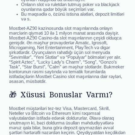
Onların slot və ruletdən tutmuş poker və blackjack
oyunlarına qədər böyük seçimləri var.
Bu məqsədlə o, özünü istisna alətləri, depozit limitləri
və s.
Mostbet-AZ90 kazinosunda slot maşınlarında onlayn
mərclərin qiyməti 10 ilə 1 milyon manat arasında dəyişir.
Mostbet-AZ90 Casino-da slot maşınlarının çeşidi olduqca
genişdir. Ən məşhur provayderlər Amatic, Igrosoft,
Microgaming, Net Entertainment, PlayTech və digər
şirkətlərdir. Oyunçuların rahatlığı üçün sol menyuda
“Sevimlilər”, “Yeni Slotlar” və “Populyar” bölmələri yer alır.
“Spirit Aztec”, “Lucky Lady’s Charm”, “Song”, “Gonzo’s
Task”, “Star Burst”, “Calm” ən məşhur slotlardır. Bukmeker
kontorunun rəsmi saytında və tematik forumlarda
istifadəçilərin Mostbet Casino slot maşınlarına dair rəyləri,
əsasən, müsbətdir.
🎁 Xüsusi Bonuslar Varmı?
Mostbet müştəriləri tez-tez Visa, Mastercard, Skrill,
Neteller və Bitcoin və Ethereum kimi rəqəmsal
valyutalardan istifadə edərək doldururlar. Əlavə olaraq
unutmayın ki, bəzi doldurma üsulları məhdudiyyətlərə
məruz qala bilər, buna görə depozit qoymazdan əvvəl
şərtləri hərtərəfli nəzərdən keçirin. Qeydiyyatdan keçdikdən