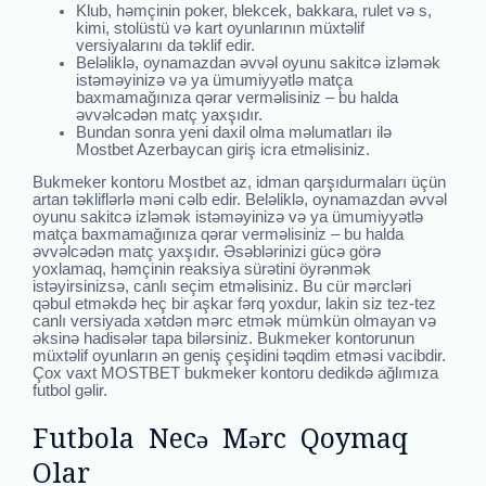
Klub, həmçinin poker, blekcek, bakkara, rulet və s,
kimi, stolüstü və kart oyunlarının müxtəlif
versiyalarını da təklif edir.
Beləliklə, oynamazdan əvvəl oyunu sakitcə izləmək
istəməyinizə və ya ümumiyyətlə matça
baxmamağınıza qərar verməlisiniz – bu halda
əvvəlcədən matç yaxşıdır.
Bundan sonra yeni daxil olma məlumatları ilə
Mostbet Azerbaycan giriş icra etməlisiniz.
Bukmeker kontoru Mostbet az, idman qarşıdurmaları üçün
artan təkliflərlə məni cəlb edir. Beləliklə, oynamazdan əvvəl
oyunu sakitcə izləmək istəməyinizə və ya ümumiyyətlə
matça baxmamağınıza qərar verməlisiniz – bu halda
əvvəlcədən matç yaxşıdır. Əsəblərinizi gücə görə
yoxlamaq, həmçinin reaksiya sürətini öyrənmək
istəyirsinizsə, canlı seçim etməlisiniz. Bu cür mərcləri
qəbul etməkdə heç bir aşkar fərq yoxdur, lakin siz tez-tez
canlı versiyada xətdən mərc etmək mümkün olmayan və
əksinə hadisələr tapa bilərsiniz. Bukmeker kontorunun
müxtəlif oyunların ən geniş çeşidini təqdim etməsi vacibdir.
Çox vaxt MOSTBET bukmeker kontoru dedikdə ağlımıza
futbol gəlir.
Futbola Necə Mərc Qoymaq
Olar