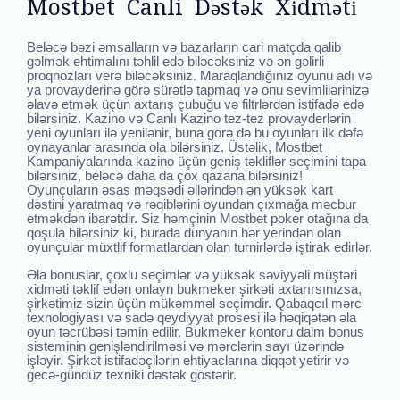
Mostbet Canli Dəstək Xi̇dməti̇
Beləcə bəzi əmsalların və bazarların cari matçda qalib
gəlmək ehtimalını təhlil edə biləcəksiniz və ən gəlirli
proqnozları verə biləcəksiniz. Maraqlandığınız oyunu adı və
ya provayderinə görə sürətlə tapmaq və onu sevimlilərinizə
əlavə etmək üçün axtarış çubuğu və filtrlərdən istifadə edə
bilərsiniz. Kazino və Canlı Kazino tez-tez provayderlərin
yeni oyunları ilə yenilənir, buna görə də bu oyunları ilk dəfə
oynayanlar arasında ola bilərsiniz. Üstəlik, Mostbet
Kampaniyalarında kazino üçün geniş təkliflər seçimini tapa
bilərsiniz, beləcə daha da çox qazana bilərsiniz!
Oyunçuların əsas məqsədi əllərindən ən yüksək kart
dəstini yaratmaq və rəqiblərini oyundan çıxmağa məcbur
etməkdən ibarətdir. Siz həmçinin Mostbet poker otağına da
qoşula bilərsiniz ki, burada dünyanın hər yerindən olan
oyunçular müxtlif formatlardan olan turnirlərdə iştirak edirlər.
Əla bonuslar, çoxlu seçimlər və yüksək səviyyəli müştəri
xidməti təklif edən onlayn bukmeker şirkəti axtarırsınızsa,
şirkətimiz sizin üçün mükəmməl seçimdir. Qabaqcıl mərc
texnologiyası və sadə qeydiyyat prosesi ilə həqiqətən əla
oyun təcrübəsi təmin edilir. Bukmeker kontoru daim bonus
sisteminin genişləndirilməsi və mərclərin sayı üzərində
işləyir. Şirkət istifadəçilərin ehtiyaclarına diqqət yetirir və
gecə-gündüz texniki dəstək göstərir.