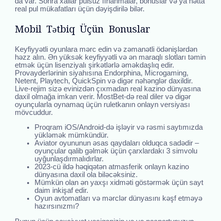
da var. Sonra xallar pulsuz fırlanmalar, bonuslar və ya hətta
real pul mükafatları üçün dəyişdirilə bilər.
Mobil Tətbiq Üçün Bonuslar
Keyfiyyətli oyunlara mərc edin və zəmanətli ödənişlərdən
həzz alın. Ən yüksək keyfiyyətli və ən maraqlı slotları təmin
etmək üçün lisenziyalı şirkətlərlə əməkdaşlıq edir.
Provayderlərinin siyahısına Endorphina, Microgaming,
Netent, Playtech, QuickSpin və digər nəhənglər daxildir.
Live-rejim sizə evinizdən çıxmadan real kazino dünyasına
daxil olmağa imkan verir. MostBet-də real diler və digər
oyunçularla oynamaq üçün ruletkanın onlayn versiyası
mövcuddur.
Proqram iOS/Android-də işləyir və rəsmi saytımızda
yükləmək mümkündür.
Aviator oyununun əsas qaydaları olduqca sadədir –
oyunçular qalib gəlmək üçün çarxlardakı 3 simvolu
uyğunlaşdırmalıdırlar.
2023-cü ildə həqiqətən atmasferik onlayn kazino
dünyasına daxil ola biləcəksiniz.
Mümkün olan ən yaxşı xidməti göstərmək üçün sayt
daim inkişaf edir.
Oyun avtomatları və mərclər dünyasını kəşf etməyə
hazırsınızmı?