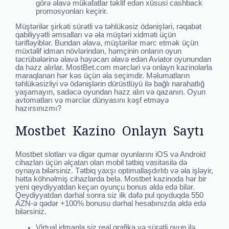
görə əlavə mükafatlar təklif edən xüsusi cashback
promosyonları keçirir.
Müştərilər şirkəti sürətli və təhlükəsiz ödənişləri, rəqabət
qabiliyyətli əmsalları və əla müştəri xidməti üçün
tərifləyiblər. Bundan əlavə, müştərilər mərc etmək üçün
müxtəlif idman növlərindən, həmçinin onların oyun
təcrübələrinə əlavə həyəcan əlavə edən Aviator oyunundan
da həzz alırlar. MostBet.com mərcləri və onlayn kazinolarla
maraqlanan hər kəs üçün əla seçimdir. Məlumatların
təhlükəsizliyi və ödənişlərin dürüstlüyü ilə bağlı narahatlığ
yaşamayın, sadəcə oyundan həzz alın və qazanın. Oyun
avtomatları və mərclər dünyasını kəşf etməyə
hazırsınızmı?
Mostbet Kazino Onlayn Saytı
Mostbet slotları və digər qumar oyunlarını iOS və Android
cihazları üçün əlçatan olan mobil tətbiq vasitəsilə də
oynaya bilərsiniz. Tətbiq yaxşı optimallaşdırlıb və əla işləyir,
hətta köhnəlmiş cihazlarda belə. Mostbet kazinoda hər bir
yeni qeydiyyatdan keçən oyunçu bonus əldə edə bilər.
Qeydiyyatdan dərhal sonra siz ilk dəfə pul qoyduqda 550
AZN-ə qədər +100% bonusu dərhal hesabınızda əldə edə
bilərsiniz.
Virtual idmanla siz real qrafika və sürətli oyun ilə