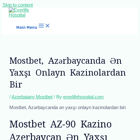
Skip to content
Main Menu
Mostbet, Azərbaycanda Ən
Yaxşı Onlayn Kazinolardan
Bir
/
Azerbajany Mostbet
/ By
everlifehospital.com
Mostbet, Azərbaycanda ən yaxşı onlayn kazinolardan biri
Mostbet AZ-90 Kazino
Azerbaycan Ən Yaxşı