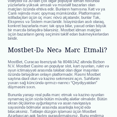
voleybol və 30-dan çox digər populyar idman növündə
yüzlərlərlə yüksək əmsalı və müxtəlif bazarları olan
matçları özündə ehtiva edir. Bunların hamısına Xətt və ya
Canlı rejimdə mərc qoymaq mümkündür. Platformanın
istifadəçiləri üçün üç mərc növü əlçatandır, bunlar Tək,
Ekspress və Sistem mərcləridir. İstəyinizdən asılı olaraq,
konkret bazarlarla mərc tək qoya bilər, yaxud onları böyük
bir mərcdə birləşdirə bilərsiniz. Mostbet idman matçları
üçün bazarların geniş seçimini təklif edən bukmeykerlərdən
biridir.
Mostbet-Də Necə Mərc Etməli?
MostBet, Curacao lisenziyalı № 8048/JAZ altında Bizbon
N.V. Mostbet Casino ən populyar slot, kart oyunları, rulet və
oyun ictimaiyyəti arasında tələbat olan digər maşınları
özündə birləşdirən onlayn platformadır. Rəsmi Mostbet
saytına daxil olun və kazino sekmesini açın. Səhifənin
yuxarı sağ küncündə qırmızı-narıncı “Qeydiyyatdan”
düyməsini sıxın.
Bununla yanaşı real pulla mərc etmək və kazino oyunları
oynamaq üçün sizdə bütün müvafiq alətlər olmalıdır. Bütün
ekran ölçülərinə uyğunlaşma və asan naviqasiya
sayəsində bölmələr arasında asanlıqla keçid edə
biləcəksiniz. Tətbiqin düzgün işləməsi üçün Mostbet
Azərbaycan apk faylını quraşdırmalısınız. Bunu endirmə